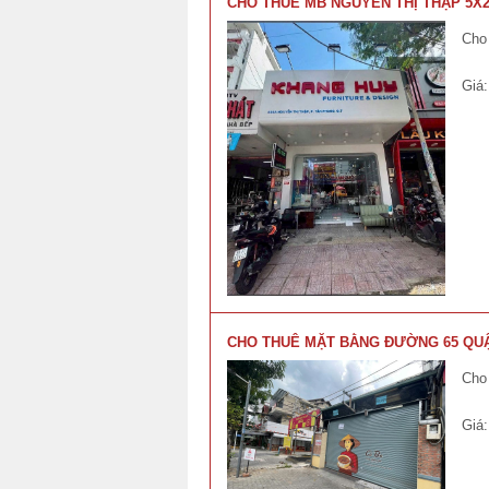
CHO THUÊ MB NGUYỄN THỊ THẬP 5X25
Cho
Giá
CHO THUÊ MẶT BẰNG ĐƯỜNG 65 QUẬN 
Cho 
Giá