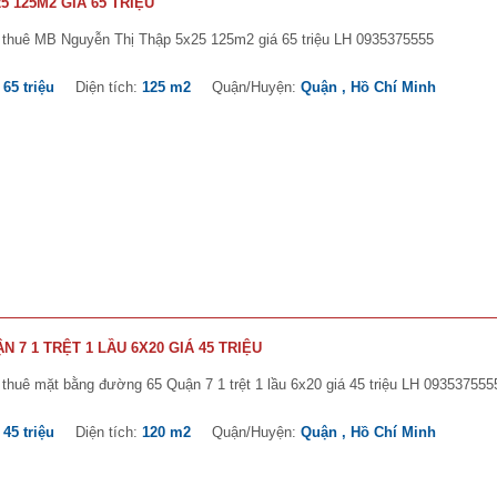
 125M2 GIÁ 65 TRIỆU
 thuê MB Nguyễn Thị Thập 5x25 125m2 giá 65 triệu LH 0935375555
:
65 triệu
Diện tích:
125 m2
Quận/Huyện:
Quận , Hồ Chí Minh
7 1 TRỆT 1 LẦU 6X20 GIÁ 45 TRIỆU
thuê mặt bằng đường 65 Quận 7 1 trệt 1 lầu 6x20 giá 45 triệu LH 093537555
:
45 triệu
Diện tích:
120 m2
Quận/Huyện:
Quận , Hồ Chí Minh