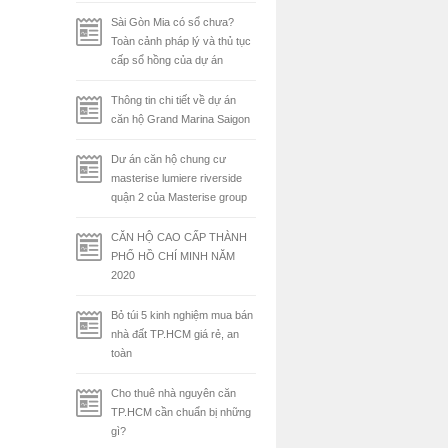
Sài Gòn Mia có sổ chưa?
Toàn cảnh pháp lý và thủ tục
cấp sổ hồng của dự án
Thông tin chi tiết về dự án
căn hộ Grand Marina Saigon
Dư án căn hộ chung cư
masterise lumiere riverside
quận 2 của Masterise group
CĂN HỘ CAO CẤP THÀNH
PHỐ HỒ CHÍ MINH NĂM
2020
Bỏ túi 5 kinh nghiệm mua bán
nhà đất TP.HCM giá rẻ, an
toàn
Cho thuê nhà nguyên căn
TP.HCM cần chuẩn bị những
gì?