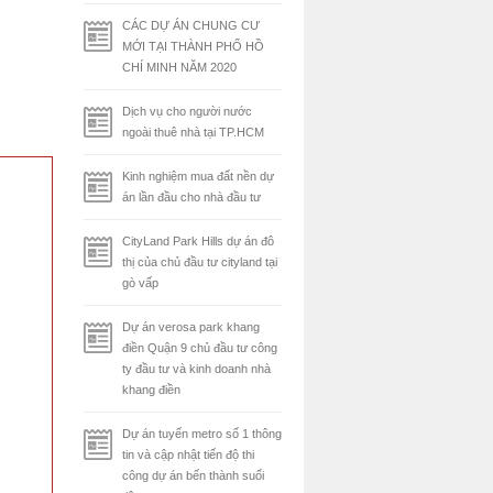
CÁC DỰ ÁN CHUNG CƯ
MỚI TẠI THÀNH PHỐ HỒ
CHÍ MINH NĂM 2020
Dịch vụ cho người nước
ngoài thuê nhà tại TP.HCM
Kinh nghiệm mua đất nền dự
án lần đầu cho nhà đầu tư
CityLand Park Hills dự án đô
thị của chủ đầu tư cityland tại
gò vấp
Dự án verosa park khang
điền Quận 9 chủ đầu tư công
ty đầu tư và kinh doanh nhà
khang điền
Dự án tuyến metro số 1 thông
tin và cập nhật tiến độ thi
công dự án bến thành suối