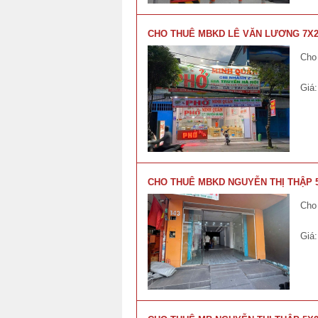
CHO THUÊ MBKD LÊ VĂN LƯƠNG 7X20
Cho
Giá
CHO THUÊ MBKD NGUYỄN THỊ THẬP 5
Cho
Giá