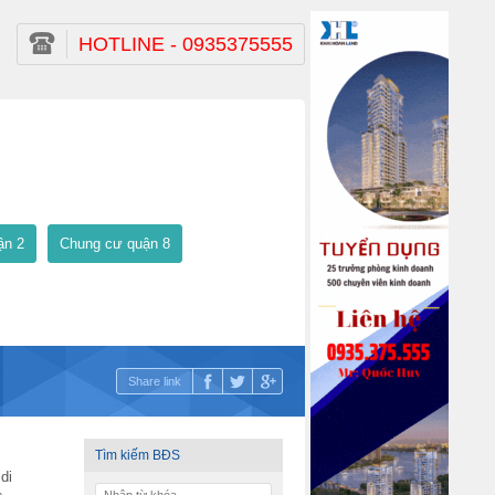
HOTLINE - 0935375555
ận 2
Chung cư quận 8
Share link
Tìm kiếm BĐS
di