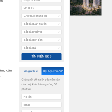
òn
Cho thuê chung cư
Tất cả quận huyện
Tất cả phường
Tất cả diện tích
Tất cả giá
tâm, căn
Báo giá thuê
Đặt hẹn xem VP
.
Chúng tôi sẽ trả lời yêu cầu này
của quý khách trong vòng 30
phút tới