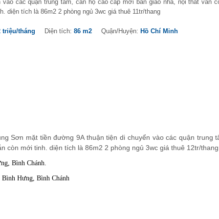
 vào các quận trung tâm, căn hộ cao cấp mới bàn giao nhà, nội thất vẫn c
h. diện tích là 86m2 2 phòng ngủ 3wc giá thuê 11tr/thang
 triệu/tháng
Diện tích:
86 m2
Quận/Huyện:
Hồ Chí Minh
ung Sơn mặt tiền đường 9A thuận tiện di chuyển vào các quận trung 
ẫn còn mới tinh. diện tích là 86m2 2 phòng ngủ 3wc giá thuê 12tr/thang
ưng, Bình Chánh.
A, Bình Hưng, Bình Chánh