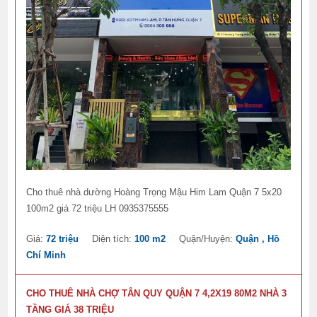
Cho thuê nhà dường Hoàng Trọng Mậu Him Lam Quận 7 5x20
100m2 giá 72 triệu LH 0935375555
Giá:
72 triệu
Diện tích:
100 m2
Quận/Huyện:
Quận , Hồ
Chí Minh
CHO THUÊ NHÀ CHỢ TÂN QUY QUẬN 7 4,2X19 80M2 NHÀ 3
TẦNG GIÁ 38 TRIỆU