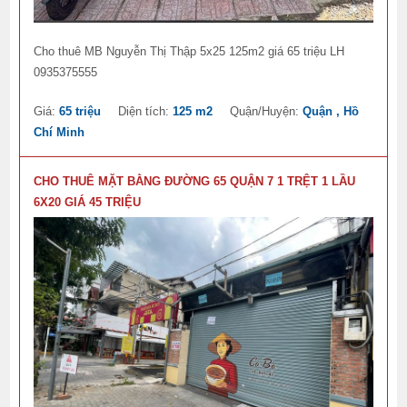
Cho thuê MB Nguyễn Thị Thập 5x25 125m2 giá 65 triệu LH
0935375555
Giá:
65 triệu
Diện tích:
125 m2
Quận/Huyện:
Quận , Hồ
Chí Minh
CHO THUÊ MẶT BẰNG ĐƯỜNG 65 QUẬN 7 1 TRỆT 1 LẦU
6X20 GIÁ 45 TRIỆU