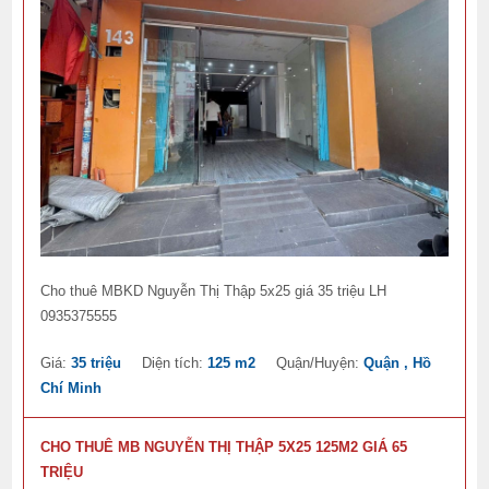
Cho thuê MBKD Nguyễn Thị Thập 5x25 giá 35 triệu LH
0935375555
Giá:
35 triệu
Diện tích:
125 m2
Quận/Huyện:
Quận , Hồ
Chí Minh
CHO THUÊ MB NGUYỄN THỊ THẬP 5X25 125M2 GIÁ 65
TRIỆU