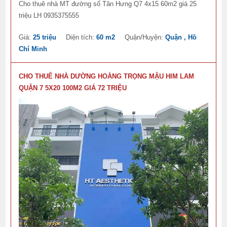
Cho thuê nhà MT đường số Tân Hưng Q7 4x15 60m2 giá 25
triệu LH 0935375555
Giá:
25 triệu
Diện tích:
60 m2
Quận/Huyện:
Quận , Hồ
Chí Minh
CHO THUÊ NHÀ DƯỜNG HOÀNG TRỌNG MẬU HIM LAM
QUẬN 7 5X20 100M2 GIÁ 72 TRIỆU