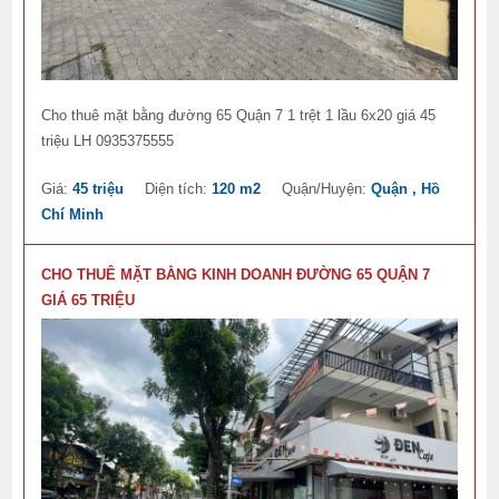
Cho thuê mặt bằng đường 65 Quận 7 1 trệt 1 lầu 6x20 giá 45
triệu LH 0935375555
Giá:
45 triệu
Diện tích:
120 m2
Quận/Huyện:
Quận , Hồ
Chí Minh
CHO THUÊ MẶT BẰNG KINH DOANH ĐƯỜNG 65 QUẬN 7
GIÁ 65 TRIỆU