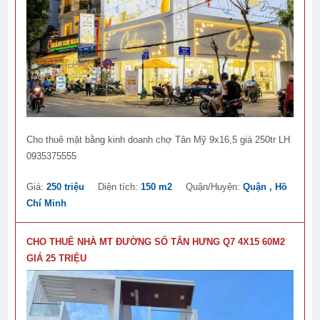
Cho thuê mặt bằng kinh doanh chợ Tân Mỹ 9x16,5 giá 250tr LH
0935375555
Giá:
250 triệu
Diện tích:
150 m2
Quận/Huyện:
Quận , Hồ
Chí Minh
CHO THUÊ NHÀ MT ĐƯỜNG SỐ TÂN HƯNG Q7 4X15 60M2
GIÁ 25 TRIỆU