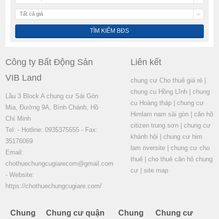
Tất cả giá
Công ty Bất Động Sản
Liên kết
VIB Land
chung cư Cho thuê giá rẻ
|
chung cu Hồng Lĩnh
|
chung
Lầu 3 Block A chung cư Sài Gòn
cu Hoàng tháp
|
chung cư
Mia, Đường 9A, Bình Chánh, Hồ
Himlam nam sài gòn
|
căn hộ
Chí Minh
citizen trung sơn
|
chung cư
Tel: - Hotline: 0935375555 - Fax:
khánh hội
|
chung cư him
35176069
lam riversite
|
chung cư cho
Email:
thuê
|
cho thuê căn hộ chung
chothuechungcugiarecom@gmail.com
cư
|
site map
- Website:
https://chothuechungcugiare.com/
Chung
Chung cư quận
Chung
Chung cư