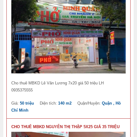
Cho thuê MBKD Lê Văn Lương 7x20 giá 50 triệu LH
0935375555
Giá:
50 triệu
Diện tích:
140 m2
Quận/Huyện:
Quận , Hồ
Chí Minh
CHO THUÊ MBKD NGUYỄN THỊ THẬP 5X25 GIÁ 35 TRIỆU