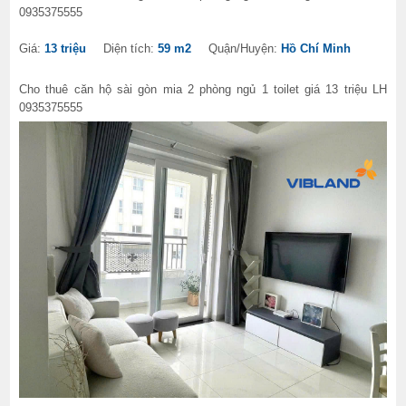
0935375555
Giá:
13 triệu
Diện tích:
59 m2
Quận/Huyện:
Hồ Chí Minh
Cho thuê căn hộ sài gòn mia 2 phòng ngủ 1 toilet giá 13 triệu LH
0935375555