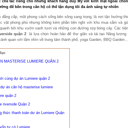
c chế tác riêng cho những khách hàng duy Mỹ với kính mặt ngoài chố
lưỡng để bên trong căn hộ có thể tận dụng tối đa ánh sáng tự nhiên
 đẳng cấp, một phong cách sống bên sông sang trọng, là nơi tận hưởng th
c vật phong phú nhưng không kém phần tiện nghi với khu mua sắm và giải
 quanh bởi khu vườn xanh tươi và những con đường rợp bóng cây. Các tiện
verside quận 2
là lựa chọn hoàn hảo để thư giãn và tái tạo Năng lượn
ảnh quan với tầm nhìn về trung tâm thành phố, yoga Garden, BBQ Garden...
lục
ÁN MASTERISE LUMIERE QUẬN 2
ới cùng dự án Lumiere quận 2
a dự án căn hộ masterise lumiere
ere quận 2
e riverside Quận 2
g thức thanh toán dư án Lumiere Quận
vốn tư có Lumiere