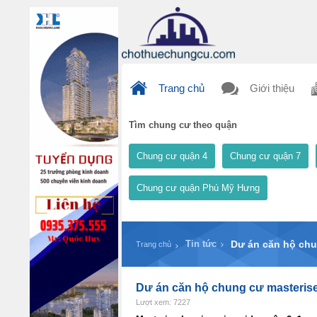
Trang chủ
Giới thiệu
Tìm chung cư theo quận
Chung cư quận 4
Chung cư quận 7
Chung cư quận Phú Mỹ Hưng
Tin tức
Dư án căn hộ chun
Trang chủ
Dư án căn hộ chung cư masterise 
Lượt xem: 7227