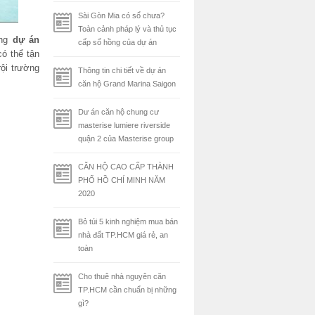
Sài Gòn Mia có sổ chưa?
Toàn cảnh pháp lý và thủ tục
ong
dự án
cấp sổ hồng của dự án
ó thể tận
ội trường
Thông tin chi tiết về dự án
căn hộ Grand Marina Saigon
Dư án căn hộ chung cư
masterise lumiere riverside
quận 2 của Masterise group
CĂN HỘ CAO CẤP THÀNH
PHỐ HỒ CHÍ MINH NĂM
2020
Bỏ túi 5 kinh nghiệm mua bán
nhà đất TP.HCM giá rẻ, an
toàn
Cho thuê nhà nguyên căn
TP.HCM cần chuẩn bị những
gì?