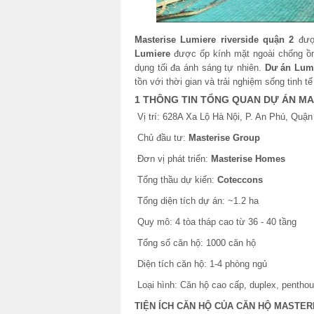
Masterise Lumiere riverside quận 2
được
Lumiere
được ốp kính mặt ngoài chống ồn 
dụng tối đa ánh sáng tự nhiên.
Dư án Lumi
tồn với thời gian và trải nghiệm sống tinh tế
1 THÔNG TIN TỔNG QUAN DỰ ÁN MA
Vị trí: 628A Xa Lộ Hà Nội, P. An Phú, Quậ
Chủ đầu tư:
Masterise Group
Đơn vị phát triển:
Masterise Homes
Tổng thầu dự kiến:
Coteccons
Tổng diện tích dự án: ~1.2 ha
Quy mô: 4 tòa tháp cao từ 36 - 40 tầng
Tổng số căn hộ: 1000 căn hộ
Diện tích căn hộ: 1-4 phòng ngủ
Loại hình: Căn hộ cao cấp, duplex, pentho
TIỆN ÍCH CĂN HỘ CỦA CĂN HỘ MASTER