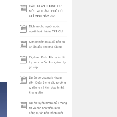
CÁC DỰ ÁN CHUNG CƯ
MỚI TẠI THÀNH PHỐ HỒ
CHÍ MINH NĂM 2020
Dịch vụ cho người nước
ngoài thuê nhà tại TP.HCM
Kinh nghiệm mua đất nền dự
án lần đầu cho nhà đầu tư
CityLand Park Hills dự án đô
thị của chủ đầu tư cityland tại
gò vấp
Dự án verosa park khang
điền Quận 9 chủ đầu tư công
ty đầu tư và kinh doanh nhà
khang điền
Dự án tuyến metro số 1 thông
tin và cập nhật tiến độ thi
công dự án bến thành suối