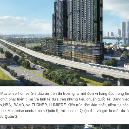
, Masterise Homes Ghi dấu ấn trên thị trường là một đơn vị hàng đầu trong lĩ
t phát triển tỉ mỉ Và tinh tế dựa trên những tiêu chuẩn quốc tế. Bằng việ
kins,HBA, BAAD, và TURNER, LUMIERE Kiến trúc độc đáo nhất, niềm tự hào
ư Masterise central poin Quận 9, millennium Quận 4... và giờ là môt dự án 
ide Quận 2
.