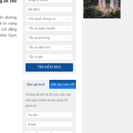
ng ồn cho
iên đường
Cho thuê chung cư
 trí sang
Tất cả quận huyện
 ích đẳng
g như Gym
Tất cả phường
Tất cả diện tích
Tất cả giá
Báo giá thuê
Đặt hẹn xem VP
Chúng tôi sẽ trả lời yêu cầu này
của quý khách trong vòng 30
phút tới