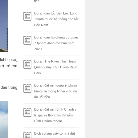
tiên
Dư án cao tốc Bến Lức Long
Thành thuộc hê thống cao tốc
Bắc Nam
Dự án căn hộ chung cư quận
7 tphcm đang mở bán năm
2020
clubhouse,
Dự án The River Thủ Thiêm
ơi trẻ em
Quận 2 hay Thủ Thiêm River
Park
Dự án đất nền quân 9 tphcm
 đầu trong
bảng giá thông tin và vi trí dự
án đất nền
Dự án đất nền Bình Chánh vị
trí giá và thông tin đất nền
Bình Chánh tphcm
Dịch vụ làm giấy tờ nhà đất