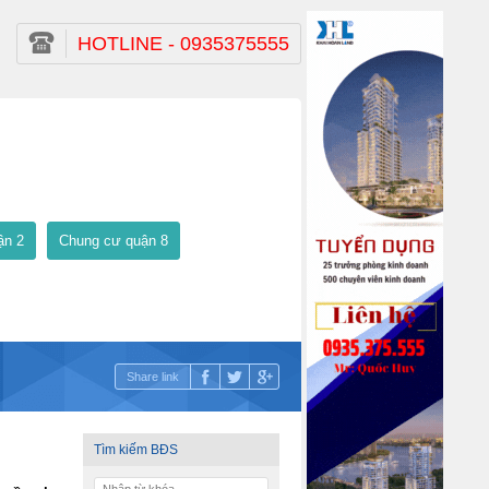
HOTLINE - 0935375555
ận 2
Chung cư quận 8
Share link
Tìm kiếm BĐS