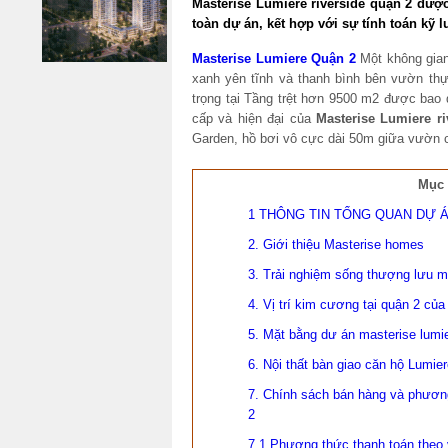
Masterise Lumiere riverside quận 2 đượ
toàn dự án, kết hợp với sự tính toán kỹ 
Masterise Lumiere Quận 2
Một không gian
xanh yên tĩnh và thanh bình bên vườn thự
trọng tại Tầng trệt hơn 9500 m2 được bao
cấp và hiện đại của
Masterise Lumiere ri
Garden, hồ bơi vô cực dài 50m giữa vườn c
Mục 
1 THÔNG TIN TỔNG QUAN DỰ 
2. Giới thiệu Masterise homes
3. Trải nghiệm sống thượng lưu m
4. Vị trí kim cương tại quận 2 củ
5. Mặt bằng dư án masterise lumi
6. Nội thất bàn giao căn hộ Lumier
7. Chính sách bán hàng và phươn
2
7.1 Phương thức thanh toán theo 