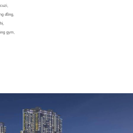
cuzi,
ng đồng,
hị,
òng gym,