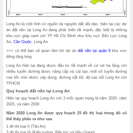
Long An là một tỉnh có nguồn tài nguyên đất dồi dào, hiện tại các dự
án đất nền tại Long An đang phát triển rất mạnh, đặc biệt là những
khu vực giáp ranh với TP Hồ Chí Minh như khu vực Bến Lực Long
An,
Cần Giuộc
, Long An.
>>> có thể bạn sẽ quan tâm tới dự án
đất nền tại quận 9
khu vưc
đông tăng long
Long An hiện tại đang được đầu tư rất mạnh về cơ sở hạ tầng với
nhiều tuyến đường được nâng cấp và cải tạo, một số tuyến đường
cao tốc mới được xây dựng, đường sắt tốc độ cao nối Long An với
TPHCM
Quy hoạch đất nền tại Long An
Hiện tại quy hoạch Long An với 3 mốc quan trọng là năm 2020, năm
2025, và năm 2030
Năm 2020 Long An được quy hoạch 25 đô thị loại trong đó có
thể thấy phân ra như sau
1 đô thị loại II (Tân An)
3 đô thị loại III (Kiến tường, Bến lức và Hậu Giang)