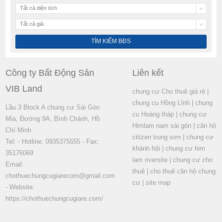
Tất cả diện tích
Tất cả giá
Công ty Bất Động Sản
Liên kết
VIB Land
chung cư Cho thuê giá rẻ
|
chung cu Hồng Lĩnh
|
chung
Lầu 3 Block A chung cư Sài Gòn
cu Hoàng tháp
|
chung cư
Mia, Đường 9A, Bình Chánh, Hồ
Himlam nam sài gòn
|
căn hộ
Chí Minh
citizen trung sơn
|
chung cư
Tel: - Hotline: 0935375555 - Fax:
khánh hội
|
chung cư him
35176069
lam riversite
|
chung cư cho
Email:
thuê
|
cho thuê căn hộ chung
chothuechungcugiarecom@gmail.com
cư
|
site map
- Website:
https://chothuechungcugiare.com/