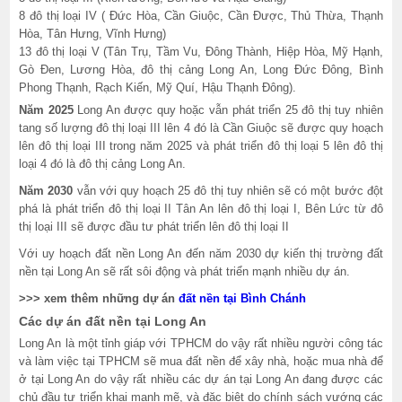
8 đô thị loại IV ( Đức Hòa, Cần Giuộc, Cần Được, Thủ Thừa, Thạnh
Hòa, Tân Hưng, Vĩnh Hưng)
13 đô thị loại V (Tân Trụ, Tầm Vu, Đông Thành, Hiệp Hòa, Mỹ Hạnh,
Gò Đen, Lương Hòa, đô thị cảng Long An, Long Đức Đông, Bình
Phong Thạnh, Rạch Kiến, Mỹ Quí, Hậu Thạnh Đông).
Năm 2025
Long An được quy hoặc vẫn phát triển 25 đô thị tuy nhiên
tang số lượng đô thị loại III lên 4 đó là Cần Giuộc sẽ được quy hoạch
lên đô thị loại III trong năm 2025 và phát triển đô thị loại 5 lên đô thị
loại 4 đó là đô thị cảng Long An.
Năm 2030
vẫn với quy hoạch 25 đô thị tuy nhiên sẽ có một bước đột
phá là phát triển đô thị loại II Tân An lên đô thị loại I, Bên Lức từ đô
thị loại III sẽ được đầu tư phát triển lên đô thị loại II
Với uy hoạch đất nền Long An đến năm 2030 dự kiến thị trường đất
nền tại Long An sẽ rất sôi động và phát triển mạnh nhiều dự án.
>>> xem thêm những dự án
đất nền tại Bình Chánh
Các dự án đất nền tại Long An
Long An là một tỉnh giáp với TPHCM do vậy rất nhiều người công tác
và làm việc tại TPHCM sẽ mua đất nền để xây nhà, hoặc mua nhà để
ở tại Long An do vậy rất nhiều các dự án tại Long An đang được các
chủ đầu tư triển khai mạnh mẽ, và đặc biệt do chính sách vướng các