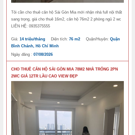
Tôi cần cho thuê căn hộ Sài Gòn Mia mới nhận nhà full nội thất
sang trọng, giá cho thuê 16m2, căn hộ 76m2 2 phòng ngủ 2 wc
LIÊN HỆ: 0935375555
Giá:
14 triệu/tháng
Diện tích:
76 m2
Quận/Huyện:
Quận
Bình Chánh, Hồ Chí Minh
Ngày đăng :
07/08/2026
CHO THUÊ CĂN HỘ SÀI GÒN MIA 78M2 NHÀ TRỐNG 2PN
2WC GIÁ 12TR LẦU CAO VIEW ĐẸP