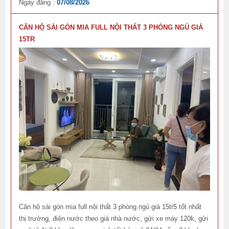
Ngày đăng :
07/08/2026
CĂN HỘ SÀI GÒN MIA FULL NỘI THẤT 3 PHÒNG NGỦ GIÁ
15TR
Căn hộ sài gòn mia full nội thất 3 phòng ngủ giá 15tr5 tốt nhất
thị trường, điện nước theo giá nhà nước, gửi xe máy 120k, gửi