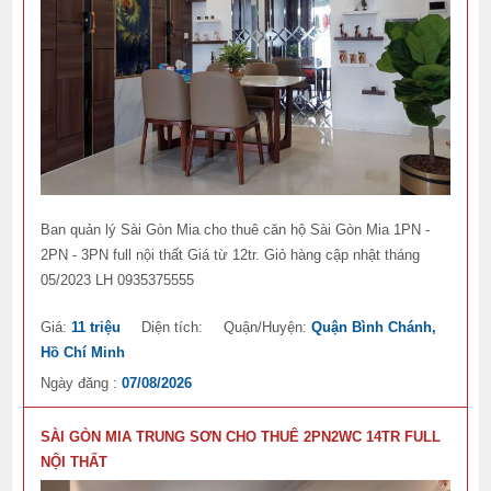
Ban quản lý Sài Gòn Mia cho thuê căn hộ Sài Gòn Mia 1PN -
2PN - 3PN full nội thất Giá từ 12tr. Giỏ hàng cập nhật tháng
05/2023 LH 0935375555
Giá:
11 triệu
Diện tích:
Quận/Huyện:
Quận Bình Chánh,
Hồ Chí Minh
Ngày đăng :
07/08/2026
SÀI GÒN MIA TRUNG SƠN CHO THUÊ 2PN2WC 14TR FULL
NỘI THẤT