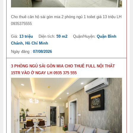
Cho thuê căn hộ sài gòn mia 2 phòng ngủ 1 toilet giá 13 triệu LH
0935375555
Giá:
13 triệu
Diện tích:
59 m2
Quận/Huyện:
Quận Bình
Chánh, Hồ Chí Minh
Ngày đăng :
07/08/2026
3 PHÒNG NGỦ SÀI GÒN MIA CHO THUÊ FULL NỘI THẤT
15TR VÀO Ở NGAY LH 0935 375 555