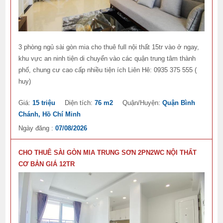
3 phòng ngủ sài gòn mia cho thuê full nội thất 15tr vào ở ngay,
khu vực an ninh tiện di chuyển vào các quận trung tâm thành
phố, chung cư cao cấp nhiều tiện ích Liên Hê: 0935 375 555 (
huy)
Giá:
15 triệu
Diện tích:
76 m2
Quận/Huyện:
Quận Bình
Chánh, Hồ Chí Minh
Ngày đăng :
07/08/2026
CHO THUÊ SÀI GÒN MIA TRUNG SƠN 2PN2WC NỘI THẤT
CƠ BẢN GIÁ 12TR