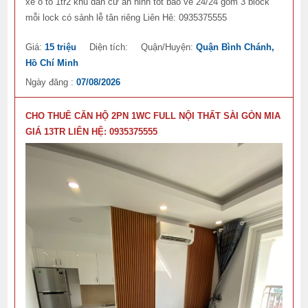
xe ô tô 1tr2 khu dân cư an ninh tốt bảo vê 24/24 gồm 3 block
mỗi lock có sảnh lễ tân riêng Liên Hê: 0935375555
Giá:
15 triệu
Diện tích:
Quận/Huyện:
Quận Bình Chánh,
Hồ Chí Minh
Ngày đăng :
07/08/2026
CHO THUÊ CĂN HỘ 2PN 1WC FULL NỘI THẤT SÀI GÒN MIA
GIÁ 13TR LIÊN HỆ: 0935375555