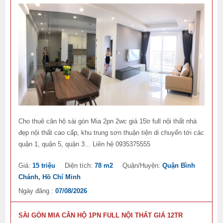
Cho thuê căn hộ sài gòn Mia 2pn 2wc giá 15tr full nội thất nhà
đẹp nội thất cao cấp, khu trung sơn thuận tiện di chuyển tới các
quận 1, quận 5, quận 3... Liên hệ 0935375555
Giá:
15 triệu
Diện tích:
78 m2
Quận/Huyện:
Quận Bình
Chánh, Hồ Chí Minh
Ngày đăng :
07/08/2026
SÀI GÒN MIA CĂN HỘ 1PN FULL NỘI THẤT GIÁ 12TR