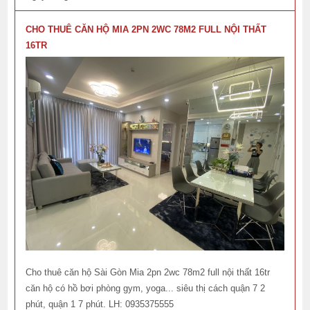
CHO THUÊ CĂN HỘ MIA 2PN 2WC 78M2 FULL NỘI THẤT
16TR
Cho thuê căn hộ Sài Gòn Mia 2pn 2wc 78m2 full nội thất 16tr
căn hộ có hồ bơi phòng gym, yoga... siêu thị cách quận 7 2
phút, quận 1 7 phút. LH: 0935375555