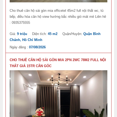
Cho thuê căn hộ sài gòn mia officetel 45m2 full nội thất wc, tủ
bếp, điều hòa căn hộ view hướng bắc nhiều gió mát mẻ Liên hê
: 0935375555
Giá:
9 triệu
Diện tích:
45 m2
Quận/Huyện:
Quận Bình
Chánh, Hồ Chí Minh
Ngày đăng :
07/08/2026
CHO THUÊ CĂN HỘ SÀI GÒN MIA 2PN 2WC 78M2 FULL NỘI
THẤT GIÁ 15TR CĂN GÓC