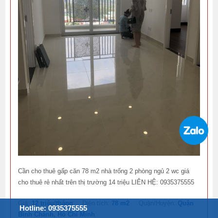
Cần cho thuê gấp căn 78 m2 nhà trống 2 phòng ngủ 2 wc giá
cho thuê rẻ nhất trên thị trường 14 triệu LIÊN HỆ: 0935375555
Giá:
12 triệu/tháng
Diện tích:
78 m2
Quận/Huyện:
Quận
Hotline: 0935375555
Bình Chánh, Hồ Chí Minh