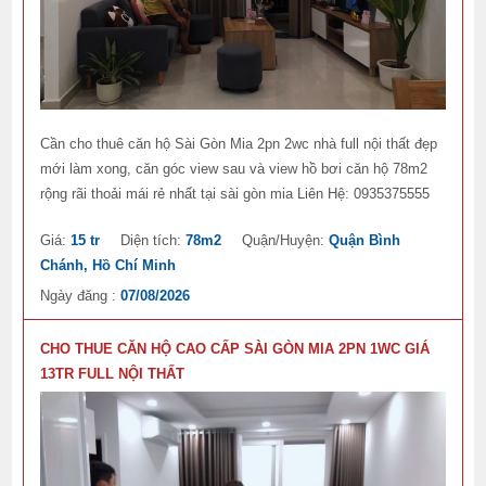
Cần cho thuê căn hộ Sài Gòn Mia 2pn 2wc nhà full nội thất đẹp
mới làm xong, căn góc view sau và view hồ bơi căn hộ 78m2
rộng rãi thoải mái rẻ nhất tại sài gòn mia Liên Hệ: 0935375555
Giá:
15 tr
Diện tích:
78m2
Quận/Huyện:
Quận Bình
Chánh, Hồ Chí Minh
Ngày đăng :
07/08/2026
CHO THUE CĂN HỘ CAO CẤP SÀI GÒN MIA 2PN 1WC GIÁ
13TR FULL NỘI THẤT