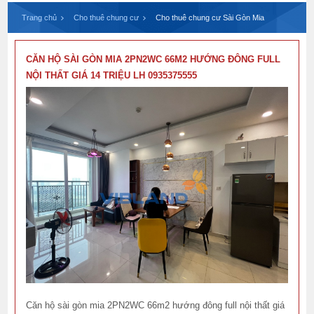
Trang chủ
Cho thuê chung cư
Cho thuê chung cư Sài Gòn Mia
CĂN HỘ SÀI GÒN MIA 2PN2WC 66M2 HƯỚNG ĐÔNG FULL
NỘI THẤT GIÁ 14 TRIỆU LH 0935375555
Căn hộ sài gòn mia 2PN2WC 66m2 hướng đông full nội thất giá