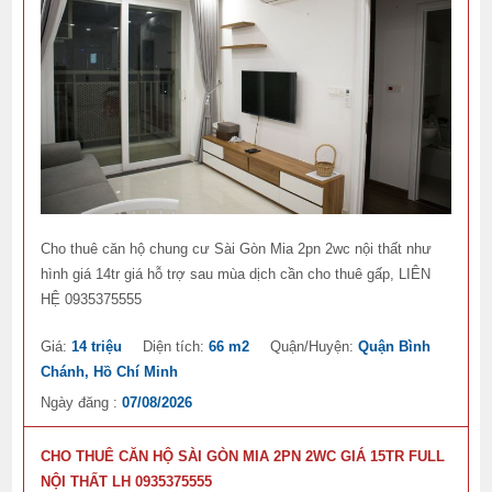
Cho thuê căn hộ chung cư Sài Gòn Mia 2pn 2wc nội thất như
hình giá 14tr giá hỗ trợ sau mùa dịch cần cho thuê gấp, LIÊN
HỆ 0935375555
Giá:
14 triệu
Diện tích:
66 m2
Quận/Huyện:
Quận Bình
Chánh, Hồ Chí Minh
Ngày đăng :
07/08/2026
CHO THUÊ CĂN HỘ SÀI GÒN MIA 2PN 2WC GIÁ 15TR FULL
NỘI THẤT LH 0935375555