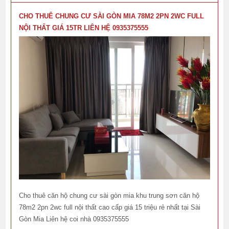
CHO THUÊ CHUNG CƯ SÀI GÒN MIA 78M2 2PN 2WC FULL
NỘI THẤT GIÁ 15TR LIÊN HỆ 0935375555
Cho thuê căn hộ chung cư sài gòn mia khu trung sơn căn hộ
78m2 2pn 2wc full nội thất cao cấp giá 15 triệu rẻ nhất tại Sài
Gòn Mia Liên hệ coi nhà 0935375555