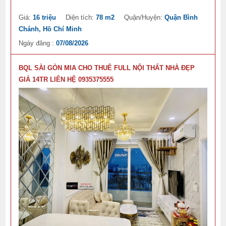
Giá:
16 triệu
Diện tích:
78 m2
Quận/Huyện:
Quận Bình
Chánh, Hồ Chí Minh
Ngày đăng :
07/08/2026
BQL SÀI GÒN MIA CHO THUÊ FULL NỘI THẤT NHÀ ĐẸP
GIÁ 14TR LIÊN HỆ 0935375555