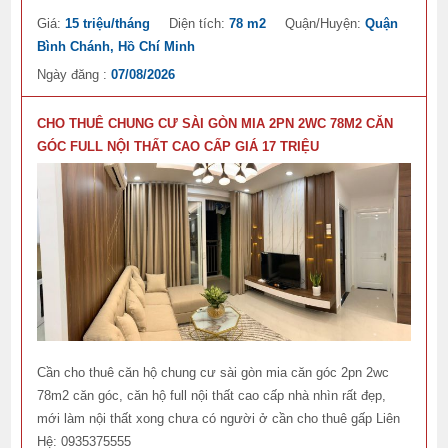
Giá:
15 triệu/tháng
Diện tích:
78 m2
Quận/Huyện:
Quận
Bình Chánh, Hồ Chí Minh
Ngày đăng :
07/08/2026
CHO THUÊ CHUNG CƯ SÀI GÒN MIA 2PN 2WC 78M2 CĂN
GÓC FULL NỘI THẤT CAO CẤP GIÁ 17 TRIỆU
Cần cho thuê căn hộ chung cư sài gòn mia căn góc 2pn 2wc
78m2 căn góc, căn hộ full nội thất cao cấp nhà nhìn rất đẹp,
mới làm nội thất xong chưa có người ở cần cho thuê gấp Liên
Hệ: 0935375555