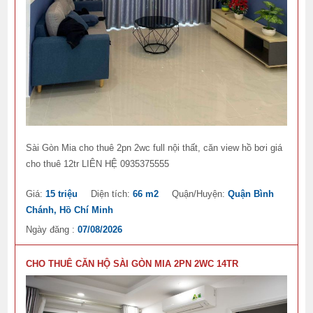
Sài Gòn Mia cho thuê 2pn 2wc full nội thất, căn view hồ bơi giá
cho thuê 12tr LIÊN HỆ 0935375555
Giá:
15 triệu
Diện tích:
66 m2
Quận/Huyện:
Quận Bình
Chánh, Hồ Chí Minh
Ngày đăng :
07/08/2026
CHO THUÊ CĂN HỘ SÀI GÒN MIA 2PN 2WC 14TR