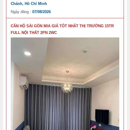
Chánh, Hồ Chí Minh
Ngày đăng :
07/08/2026
CĂN HỘ SÀI GÒN MIA GIÁ TỐT NHẤT THỊ TRƯỜNG 15TR
FULL NỘI THẤT 2PN 2WC