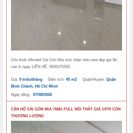
Cho thuê officetel Sài Gòn Mia mới nhận nhà view đẹp giá 9tr,
vào ở ngay LIÊN HỆ: 0935375555
Giá:
9 triệu/tháng
Diện tích:
45 m2
Quận/Huyện:
Quận
Bình Chánh, Hồ Chí Minh
Ngày đăng :
07/08/2026
CĂN HỘ SÀI GÒN MIA 76M2 FULL NỘI THẤT GIÁ 14TR CÒN
THƯƠNG LƯỢNG