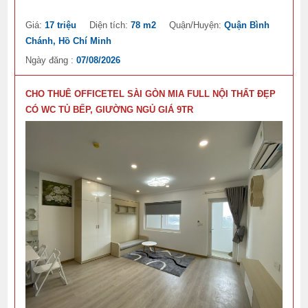
Giá:
17 triệu
Diện tích:
78 m2
Quận/Huyện:
Quận Bình
Chánh, Hồ Chí Minh
Ngày đăng :
07/08/2026
CHO THUÊ OFFICETEL SÀI GÒN MIA FULL NỘI THẤT ĐẸP
CÓ WC TỦ BẾP, GIƯỜNG NGỦ GIÁ 9TR