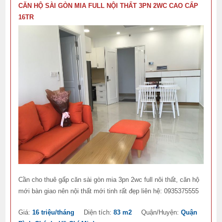
CĂN HỘ SÀI GÒN MIA FULL NỘI THẤT 3PN 2WC CAO CẤP
16TR
Cần cho thuê gấp căn sài gòn mia 3pn 2wc full nôi thất, căn hộ
mới bàn giao nên nội thất mới tinh rất đẹp liên hệ: 0935375555
Giá:
16 triệu/tháng
Diện tích:
83 m2
Quận/Huyện:
Quận