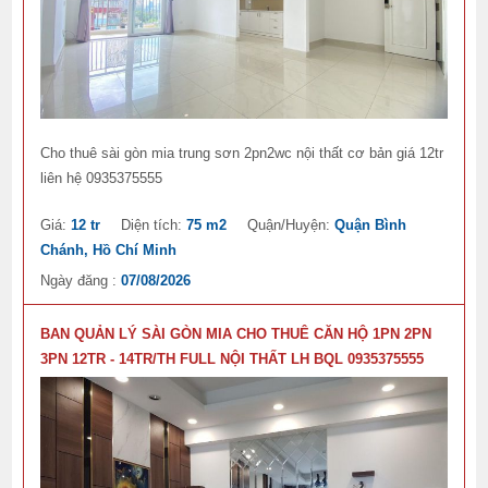
Cho thuê sài gòn mia trung sơn 2pn2wc nội thất cơ bản giá 12tr
liên hệ 0935375555
Giá:
12 tr
Diện tích:
75 m2
Quận/Huyện:
Quận Bình
Chánh, Hồ Chí Minh
Ngày đăng :
07/08/2026
BAN QUẢN LÝ SÀI GÒN MIA CHO THUÊ CĂN HỘ 1PN 2PN
3PN 12TR - 14TR/TH FULL NỘI THẤT LH BQL 0935375555