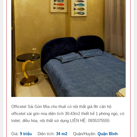
Officetel Sài Gòn Mia cho thuê có nội thất giá 9tr căn hộ
officetel sài gòn mia diện tích 30-43m2 thiết kế 1 phòng ngủ, có
toilet, điều hòa, nội thất sử dụng LIÊN HỆ: 0935375555
Giá:
9 triệu
Diện tích:
34 m2
Quận/Huyện:
Quận Bình