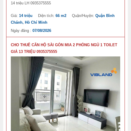
14 triệu LH 0935375555
Giá:
14 triệu
Diện tích:
66 m2
Quận/Huyện:
Quận Bình
Chánh, Hồ Chí Minh
Ngày đăng :
07/08/2026
CHO THUÊ CĂN HỘ SÀI GÒN MIA 2 PHÒNG NGỦ 1 TOILET
GIÁ 13 TRIỆU 0935375555