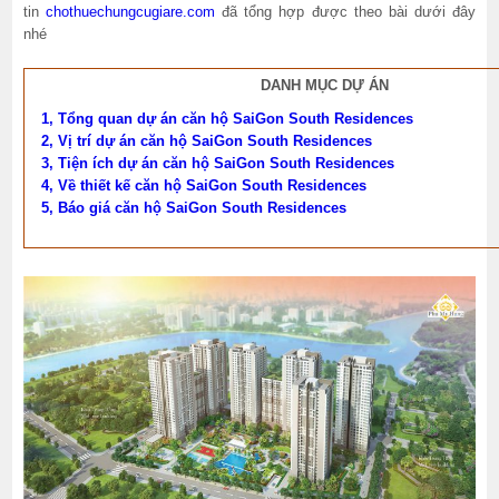
tin
chothuechungcugiare.com
đã tổng hợp được theo bài dưới đây
nhé
DANH MỤC DỰ ÁN
1, Tổng quan dự án căn hộ SaiGon South Residences
2, Vị trí dự án căn hộ SaiGon South Residences
3, Tiện ích dự án căn hộ SaiGon South Residences
4, Về thiết kế căn hộ SaiGon South Residences
5, Báo giá căn hộ SaiGon South Residences