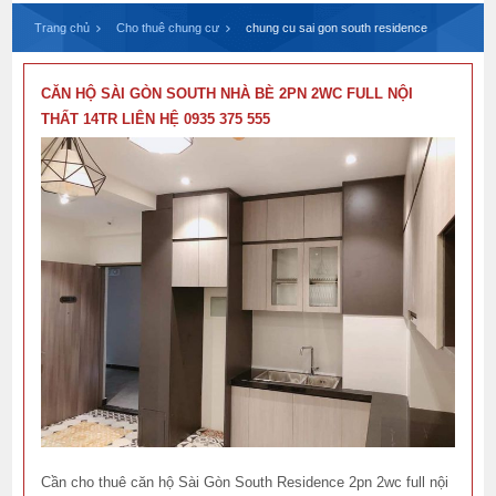
Trang chủ
Cho thuê chung cư
chung cu sai gon south residence
CĂN HỘ SÀI GÒN SOUTH NHÀ BÈ 2PN 2WC FULL NỘI
THẤT 14TR LIÊN HỆ 0935 375 555
Cần cho thuê căn hộ Sài Gòn South Residence 2pn 2wc full nội