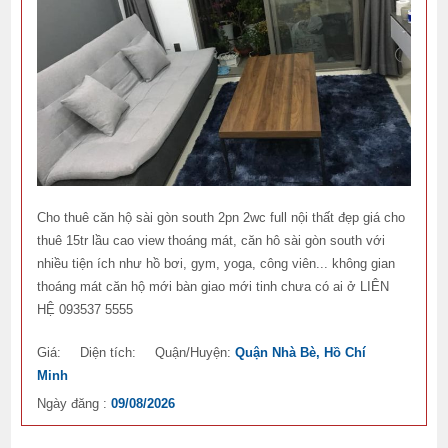
Cho thuê căn hộ sài gòn south 2pn 2wc full nội thất đẹp giá cho
thuê 15tr lầu cao view thoáng mát, căn hô sài gòn south với
nhiều tiện ích như hồ bơi, gym, yoga, công viên... không gian
thoáng mát căn hộ mới bàn giao mới tinh chưa có ai ở LIÊN
HỆ 093537 5555
Giá:
Diện tích:
Quận/Huyện:
Quận Nhà Bè, Hồ Chí
Minh
Ngày đăng :
09/08/2026