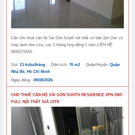
Cần cho thuê căn hộ Sài Gòn South nội thất cơ bản 2pn 2wc có
máy lạnh rèm cửa, cọc 2 tháng hợp đồng 1 năm LIÊN HỆ:
0935375555
Giá:
13 triệu/tháng
Diện tích:
76 m2
Quận/Huyện:
Quận
Nhà Bè, Hồ Chí Minh
Ngày đăng :
09/08/2026
CHO THUÊ CĂN HỘ SÀI GÒN SOUTH RESIDENCE 2PN 2WC
FULL NỘI THẤT GIÁ 15TR