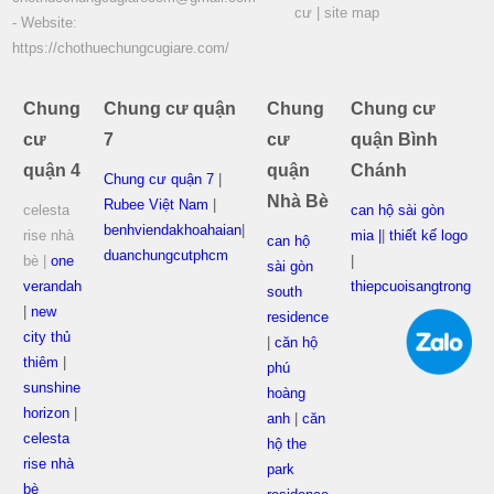
cư
|
site map
- Website:
https://chothuechungcugiare.com/
Chung
Chung cư quận
Chung
Chung cư
cư
7
cư
quận Bình
quận 4
quận
Chánh
Chung cư quận 7
|
Nhà Bè
Rubee Việt Nam
|
celesta
can hộ sài gòn
benhviendakhoahaian
|
rise nhà
mia |
|
thiết kế logo
can hộ
duanchungcutphcm
bè |
one
|
sài gòn
verandah
thiepcuoisangtrong
south
|
new
residence
city thủ
|
căn hộ
thiêm
|
phú
sunshine
hoàng
horizon
|
anh
|
căn
celesta
hộ the
rise nhà
park
bè