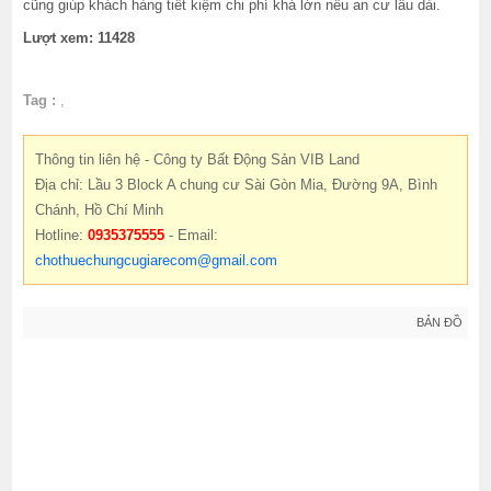
cũng giúp khách hàng tiết kiệm chi phí khá lớn nếu an cư lâu dài.
Lượt xem: 11428
Tag :
,
Thông tin liên hệ - Công ty Bất Động Sản VIB Land
Địa chỉ: Lầu 3 Block A chung cư Sài Gòn Mia, Đường 9A, Bình
Chánh, Hồ Chí Minh
Hotline:
0935375555
- Email:
chothuechungcugiarecom@gmail.com
BẢN ĐỒ