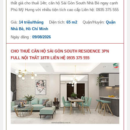
thất giá cho thuê 14tr, căn hộ Sài Gòn South Nhà Bè ngay cạnh
Phú Mỹ Hưng với nhiều tiện tích cao cấp Liên hệ: 0935 375 555
Giá:
14 triệu/tháng
Diện tích:
65 m2
Quận/Huyện:
Quận
Nhà Bè, Hồ Chí Minh
Ngày đăng :
09/08/2026
CHO THUÊ CĂN HỘ SÀI GÒN SOUTH RESIDENCE 3PN
FULL NỘI THẤT 18TR LIÊN HỆ 0935 375 555