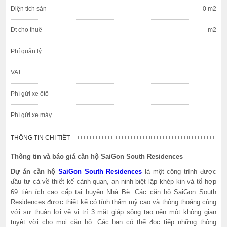
Diện tích sàn
0 m2
Dt cho thuê
m2
Phí quản lý
VAT
Phí gửi xe ôtô
Phí gửi xe máy
THÔNG TIN CHI TIẾT
Thông tin và báo giá căn hộ SaiGon South Residences
Dự án căn hộ
SaiGon South Residences
là một công trình được
đầu tư cả về thiết kế cảnh quan, an ninh biệt lập khép kin và tổ hợp
69 tiện ích cao cấp tại huyện Nhà Bè. Các căn hộ SaiGon South
Residences được thiết kế có tính thẩm mỹ cao và thông thoáng cùng
với sự thuận lợi về vị trí 3 mặt giáp sông tạo nên một không gian
tuyệt vời cho mọi căn hộ. Các bạn có thể đọc tiếp những thông