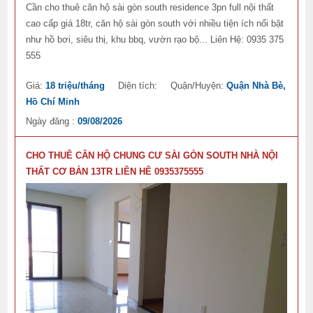
Cần cho thuê căn hộ sài gòn south residence 3pn full nội thất
cao cấp giá 18tr, căn hộ sài gòn south với nhiều tiện ích nổi bật
như hồ bơi, siêu thị, khu bbq, vườn rạo bộ... Liên Hệ: 0935 375
555
Giá:
18 triệu/tháng
Diện tích:
Quận/Huyện:
Quận Nhà Bè,
Hồ Chí Minh
Ngày đăng :
09/08/2026
CHO THUÊ CĂN HỘ CHUNG CƯ SÀI GÒN SOUTH NHÀ NỘI
THẤT CƠ BẢN 13TR LIÊN HÊ 0935375555