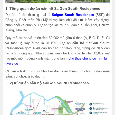
1, Tổng quan dự án căn hộ SaiGon South Residences
Dự án có tên thương mại là
Saigon South Residences
(SSR) do
Công ty Phát triển Phú Mỹ Hưng làm chủ đầu tư kiêm xây dựng,
phân phối và quản lý. Dự án tọa lạc tại Khu dân cư Trần Thái, Phước
Kiểng, Nhà Bè.
Quy mô dự án với diện tích 32,902 m2 gồm 6 tháp (A, B,C, D, E. G)
và mật độ xây dựng là 31,19%. Dự án
căn hộ SaiGon South
Residences
gồm 1840 căn hộ cao từ 19-29 tầng, trong đó 70% căn
hộ là 2 phòng ngủ. Không gian xanh tại khu vực lên tới 12,817 m2
tạo một môi trường xanh mát, trong lành.
cho thuê chung cư him lam
riverside
69 tiện ích dịch vụ nội khu tạo điều kiện thuận lợi cho cư dân mua
sắm, vui chơi, giáo dục,…
2, Vị trí dự án căn hộ SaiGon South Residences