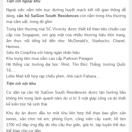
Tiện ích ngoại khu
Ngoài việc nằm trên trục đường huyết mạch kết nối giao thông dễ
dàng,
căn hộ SaiGon South Residences
còn nằm trong khu thương
mại sầm uất, trong đó gồm:
Trung tâm thương mại SC Vivocity được thiết kế theo tiêu chuẩn cao
cấp của Singapore, nơi góp mặt của nhiều thương hiệu thời trang,
ẩm thực nổi tiếng kể đến như: McDonald’s, Starbucks, Chanel,
Hermes..
Siêu thị CoopXtra với hàng ngàn nhãn hiệu
Khu trung tâm mua sắm cao cấp Parkson Paragon
Hệ thống các trường đại học: Rmit, Tôn Đức Thắng, trường Quốc
Tế,…
Lotte Mart kết hợp rạp chiếu phim, nhà sách Fahasa…
Tiện ích nội khu
Cư dân tại căn hộ SaiGon South Residences được tận hưởng bầu
không khí trong lành quanh năm do vị trí 3 mặt giáp sông và do thiết
kế kiến trúc hệ sinh thái.
Khu dự án được đầu tư một khu liên hợp thể thao bao gồm sân
tennis, sân chơi trẻ em, phòng Gym, công viên cây xanh, hồ bơi
1700 m2 đáp ứng đầy đủ nhu cầu thư giãn, giải trí, tập luyện thể dục
thể thao cho cư dân.