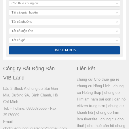
Cho thuê chung cư
Tất cả quận huyện
Tất cả phường
Tất cả diện tích
Tất cả giá
Công ty Bất Động Sản
Liên kết
VIB Land
chung cư Cho thuê giá rẻ
|
chung cu Hồng Lĩnh
|
chung
Lầu 3 Block A chung cư Sài Gòn
cu Hoàng tháp
|
chung cư
Mia, Đường 9A, Bình Chánh, Hồ
Himlam nam sài gòn
|
căn hộ
Chí Minh
citizen trung sơn
|
chung cư
Tel: - Hotline: 0935375555 - Fax:
khánh hội
|
chung cư him
35176069
lam riversite
|
chung cư cho
Email:
thuê
|
cho thuê căn hộ chung
chothuechungcugiarecom@gmail.com