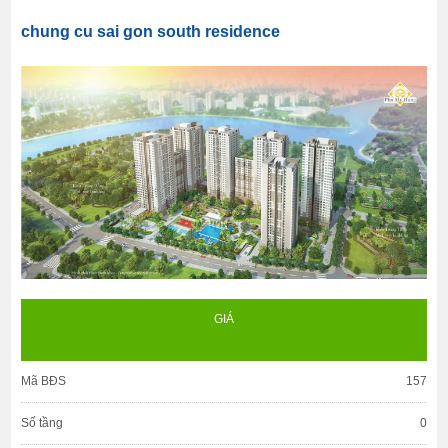
chung cu sai gon south residence
GIÁ
Mã BĐS
157
Số tầng
0