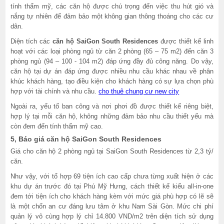
tính thẩm mỹ, các căn hộ được chú trọng đến việc thu hút gió và
nắng tự nhiên để đảm bảo một không gian thông thoáng cho các cư
dân.
Diện tích các
căn hộ SaiGon South Residences
được thiết kế linh
hoạt với các loại phòng ngủ từ căn 2 phòng (65 – 75 m2) đến căn 3
phòng ngủ (94 – 100 - 104 m2) đáp ứng đầy đủ công năng. Do vậy,
căn hộ tại dự án đáp ứng được nhiều nhu cầu khác nhau về phân
khúc khách hàng, tạo điều kiện cho khách hàng có sự lựa chọn phù
hợp với tài chính và nhu cầu.
cho thuê chung cư new city
Ngoài ra, yếu tố ban công và nơi phơi đồ được thiết kế riêng biệt,
hợp lý tại mỗi căn hộ, không những đảm bảo nhu cầu thiết yếu mà
còn đem đến tính thẩm mỹ cao.
5, Báo giá căn hộ SaiGon South Residences
Giá cho căn hộ 2 phòng ngủ tại SaiGon South Residences từ 2,3 tỷ/
căn.
Như vậy, với tổ hợp 69 tiện ích cao cấp chưa từng xuất hiện ở các
khu dự án trước đó tại Phú Mỹ Hưng, cách thiết kế kiểu all-in-one
đem tới tiện ích cho khách hàng kèm với mức giá phù hợp có lẽ sẽ
là một chốn an cư đáng lưu tâm ở khu Nam Sài Gòn. Mức chi phí
quản lý vô cùng hợp lý chỉ 14.800 VND/m2 trên diện tích sử dụng