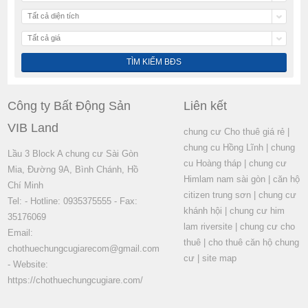
Tất cả diện tích
Tất cả giá
Công ty Bất Động Sản
Liên kết
VIB Land
chung cư Cho thuê giá rẻ
|
chung cu Hồng Lĩnh
|
chung
Lầu 3 Block A chung cư Sài Gòn
cu Hoàng tháp
|
chung cư
Mia, Đường 9A, Bình Chánh, Hồ
Himlam nam sài gòn
|
căn hộ
Chí Minh
citizen trung sơn
|
chung cư
Tel: - Hotline: 0935375555 - Fax:
khánh hội
|
chung cư him
35176069
lam riversite
|
chung cư cho
Email:
thuê
|
cho thuê căn hộ chung
chothuechungcugiarecom@gmail.com
cư
|
site map
- Website:
https://chothuechungcugiare.com/