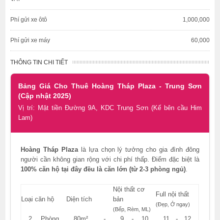
Phí gửi xe ôtô
1,000,000
Phí gửi xe máy
60,000
THÔNG TIN CHI TIẾT
Bảng Giá Cho Thuê Hoàng Tháp Plaza - Trung Sơn
(Cập nhật 2025)
Vị trí: Mặt tiền Đường 9A, KDC Trung Sơn (Kế bên cầu Him
Lam)
Hoàng Tháp Plaza
là lựa chọn lý tưởng cho gia đình đông
người cần không gian rộng với chi phí thấp. Điểm đặc biệt là
100% căn hộ tại đây đều là căn lớn (từ 2-3 phòng ngủ)
.
Nội thất cơ
Full nội thất
Loại căn hộ
Diện tích
bản
(Đẹp, Ở ngay)
(Bếp, Rèm, ML)
2 Phòng
80m² -
9 - 10
11 - 12