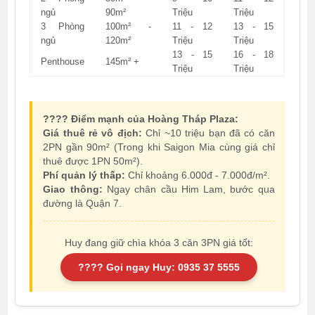
ngủ
90m²
Triệu
Triệu
3 Phòng
100m² -
11 - 12
13 - 15
ngủ
120m²
Triệu
Triệu
13 - 15
16 - 18
Penthouse
145m² +
Triệu
Triệu
???? Điểm mạnh của Hoàng Tháp Plaza:
Giá thuê rẻ vô địch:
Chỉ ~10 triệu bạn đã có căn
2PN gần 90m² (Trong khi Saigon Mia cùng giá chỉ
thuê được 1PN 50m²).
Phí quản lý thấp:
Chỉ khoảng 6.000đ - 7.000đ/m².
Giao thông:
Ngay chân cầu Him Lam, bước qua
đường là Quận 7.
Huy đang giữ chìa khóa 3 căn 3PN giá tốt:
???? Gọi ngay Huy: 0935 37 5555