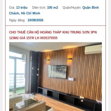
Giá:
13 triệu
Diện tích:
100 m2
Quận/Huyện:
Quận Bình
Chánh, Hồ Chí Minh
Ngày đăng :
10/08/2026
CHO THUÊ CĂN HỘ HOÀNG THÁP KHU TRUNG SƠN 3PN
115M2 GIÁ 15TR LH 0935375555