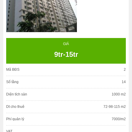
GIÁ
9tr-15tr
Mã BĐS
2
Số tầng
14
Diện tích sàn
1000 m2
Dt cho thuê
72-98-115 m2
Phí quản lý
7000/m2
VAT