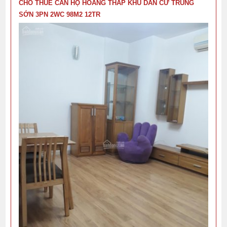
CHO THUÊ CĂN HỘ HOÀNG THÁP KHU DÂN CƯ TRUNG
SỚN 3PN 2WC 98M2 12TR