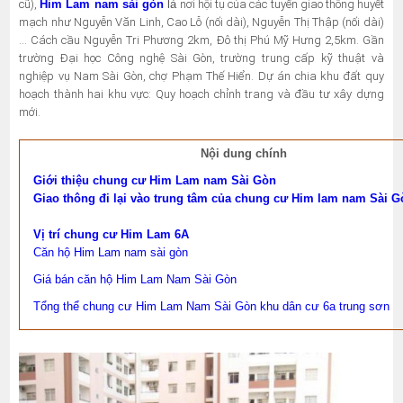
cũ),
Him Lam nam sài gòn
là
nơi hội tụ của các tuyến giao thông huyết
mạch như Nguyễn Văn Linh, Cao Lỗ (nối dài), Nguyễn Thị Thập (nối dài)
… Cách cầu Nguyễn Tri Phương 2km, Đô thị Phú Mỹ Hưng 2,5km. Gần
trường Đại học Công nghệ Sài Gòn, trường trung cấp kỹ thuật và
nghiệp vụ Nam Sài Gòn, chợ Phạm Thế Hiển. Dự án chia khu đất quy
hoạch thành hai khu vực: Quy hoạch chỉnh trang và đầu tư xây dựng
mới.
Nội dung chính
Giới thiệu chung cư Him Lam nam Sài Gòn
Giao thông đi lại vào trung tâm của chung cư Him lam nam Sài 
Vị trí chung cư Him Lam 6A
Căn hộ Him Lam nam sài gòn
Giá bán căn hộ Him Lam Nam Sài Gòn
Tổng thể chung cư Him Lam Nam Sài Gòn khu dân cư 6a trung sơn