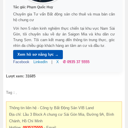
Tác giả:
Phạm Quốc Huy
Chuyên gia Tư vấn Bất động sản cho thuê và mua bán căn
hộ chung cư
Với hơn 5 năm kinh nghiệm thực chiến tại khu vực Nam Sài
Gòn, tôi chuyên sâu về dự án Saigon Mia và khu dân cư
Trung Sơn. Tôi cam kết mang đến thông tin trung thực, góc
nhìn đa chiều giúp khách hàng an tâm an cư và đầu tư.
Xem hồ sơ năng lực →
Facebook
LinkedIn
|
X
✆ 0935 37 5555
Lượt xem: 31685
Tag :
,
Thông tin liên hệ - Công ty Bất Động Sản VIB Land
Địa chỉ: Lầu 3 Block A chung cư Sài Gòn Mia, Đường 9A, Bình
Chánh, Hồ Chí Minh
Hotline:
0935375555
- Email: