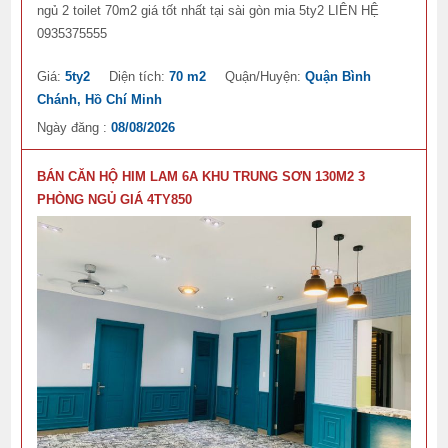
ngủ 2 toilet 70m2 giá tốt nhất tại sài gòn mia 5ty2 LIÊN HỆ
0935375555
Giá:
5ty2
Diện tích:
70 m2
Quận/Huyện:
Quận Bình
Chánh, Hồ Chí Minh
Ngày đăng :
08/08/2026
BÁN CĂN HỘ HIM LAM 6A KHU TRUNG SƠN 130M2 3
PHÒNG NGỦ GIÁ 4TY850