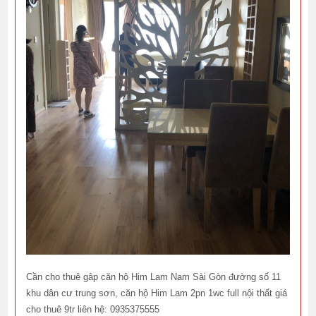
Cần cho thuê gâp căn hộ Him Lam Nam Sài Gòn đường số 11
khu dân cư trung sơn, căn hộ Him Lam 2pn 1wc full nội thất giá
cho thuê 9tr liên hệ: 0935375555