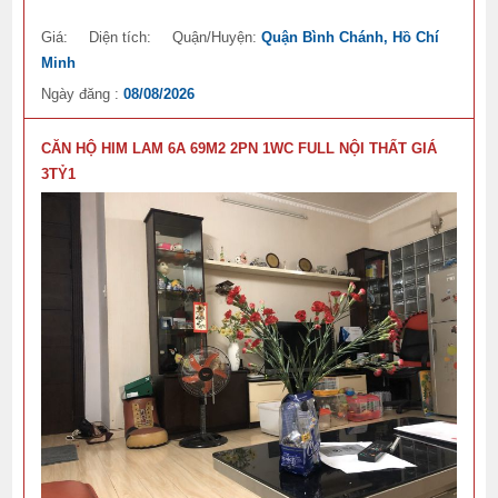
Giá:
Diện tích:
Quận/Huyện:
Quận Bình Chánh, Hồ Chí
Minh
Ngày đăng :
08/08/2026
CĂN HỘ HIM LAM 6A 69M2 2PN 1WC FULL NỘI THẤT GIÁ
3TỶ1