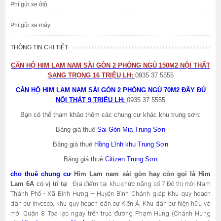
Phí gửi xe ôtô
Phí gửi xe máy
THÔNG TIN CHI TIẾT
CĂN HỘ HIM LAM NAM SÀI GÒN 2 PHÒNG NGỦ 150M2 NỘI THẤT
SANG TRỌNG 16 TRIỆU LH:
0935 37 5555
CĂN HỘ HIM LAM NAM SÀI GÒN 2 PHÒNG NGỦ 70M2 ĐẦY ĐỦ
NỘI THẤT 9 TRIỆU LH:
0935 37 5555
Bạn có thể tham khảo thêm các chung cư khác khu trung sơn:
Bảng giá thuê
Sai Gòn Mia Trung Sơn
Bảng giá thuê
Hồng Lĩnh khu Trung Sơn
Bảng giá thuê
Citizen Trung Sơn
cho thuê chung cư
Him Lam nam sài gòn hay còn gọi là Him
Lam 6A
có vị trí tại
Địa điểm tại khu chức năng số 7 Đô thị mới Nam
Thành Phố - Xã Bình Hưng – Huyện Bình Chánh giáp Khu quy hoạch
dân cư Invesco, khu quy hoạch dân cư Kiến Á, Khu dân cư hiện hữu và
mới Quận 8. Tọa lạc ngay trên trục đường Phạm Hùng (Chánh Hưng