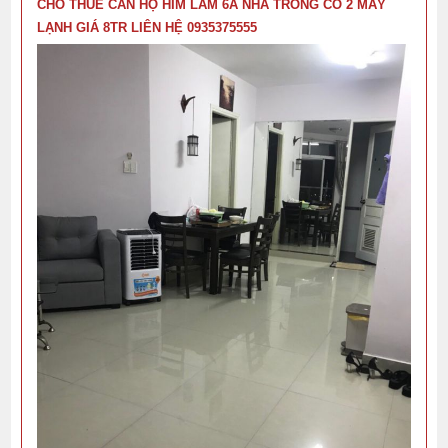
CHO THUÊ CĂN HỘ HIM LAM 6A NHÀ TRỐNG CÓ 2 MÁY
LẠNH GIÁ 8TR LIÊN HỆ 0935375555