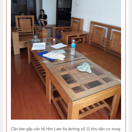
Cần bán gấp căn hộ Him Lam 6a đường số 11 khu dân cư trung