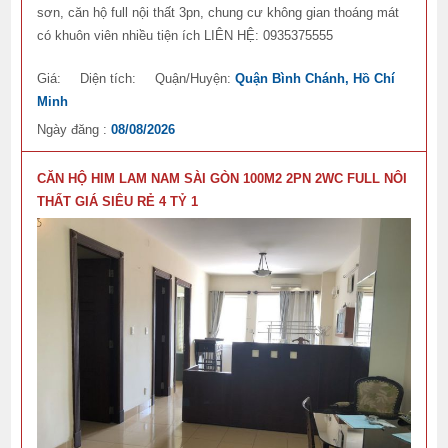
sơn, căn hộ full nội thất 3pn, chung cư không gian thoáng mát
có khuôn viên nhiều tiện ích LIÊN HỆ: 0935375555
Giá:
Diện tích:
Quận/Huyện:
Quận Bình Chánh, Hồ Chí
Minh
Ngày đăng :
08/08/2026
CĂN HỘ HIM LAM NAM SÀI GÒN 100M2 2PN 2WC FULL NÔI
THẤT GIÁ SIÊU RẺ 4 TỶ 1