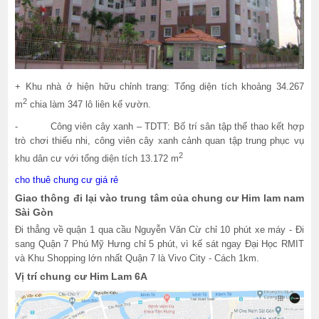
+ Khu nhà ở hiện hữu chỉnh trang: Tổng diện tích khoảng 34.267
2
m
chia làm 347 lô liên kế vườn.
- Công viên cây xanh – TDTT: Bố trí sân tập thể thao kết hợp
trò chơi thiếu nhi, công viên cây xanh cảnh quan tập trung phục vụ
2
khu dân cư với tổng diện tích 13.172 m
cho thuê chung cư giá rẻ
Giao thông đi lại vào trung tâm của chung cư Him lam nam
Sài Gòn
Đi thẳng về quận 1 qua cầu Nguyễn Văn Cừ chỉ 10 phút xe máy - Đi
sang Quận 7 Phú Mỹ Hưng chỉ 5 phút, vì kế sát ngay Đại Học RMIT
và Khu Shopping lớn nhất Quận 7 là Vivo City - Cách 1km.
Vị trí chung cư Him Lam 6A