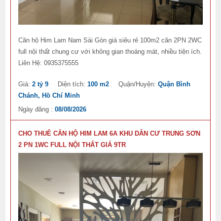
Căn hộ Him Lam Nam Sài Gòn giá siêu rẻ 100m2 căn 2PN 2WC
full nội thất chung cư với không gian thoáng mát, nhiều tiện ích.
Liên Hệ: 0935375555
Giá:
2 tỷ 9
Diện tích:
100 m2
Quận/Huyện:
Quận Bình
Chánh, Hồ Chí Minh
Ngày đăng :
08/08/2026
CHO THUÊ CĂN HỘ HIM LAM 6A KHU DÂN CƯ TRUNG SƠN
2 PN 1WC FULL NỘI THẤT GIÁ 9TR