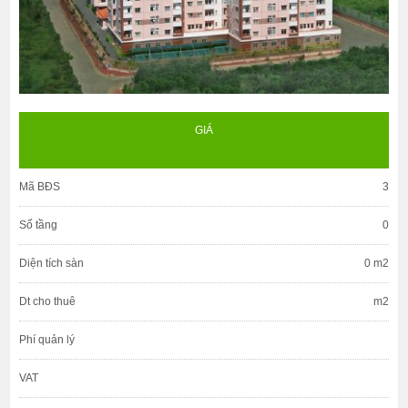
GIÁ
Mã BĐS
3
Số tầng
0
Diện tích sàn
0 m2
Dt cho thuê
m2
Phí quản lý
VAT