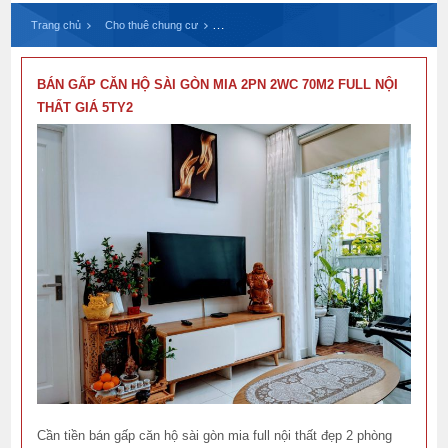
Trang chủ
Cho thuê chung cư
Cho thuê chung cư Him Lam nam sài gòn
BÁN GẤP CĂN HỘ SÀI GÒN MIA 2PN 2WC 70M2 FULL NỘI
THẤT GIÁ 5TY2
Cần tiền bán gấp căn hộ sài gòn mia full nội thất đẹp 2 phòng