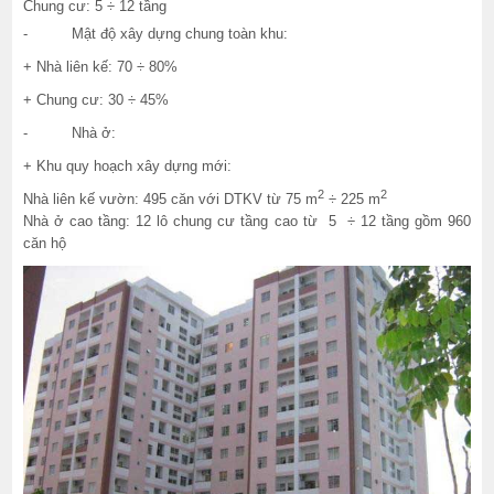
Chung cư: 5 ÷ 12 tầng
- Mật độ xây dựng chung toàn khu:
+ Nhà liên kế: 70 ÷ 80%
+ Chung cư: 30 ÷ 45%
- Nhà ở:
+ Khu quy hoạch xây dựng mới:
2
2
Nhà liên kế vườn: 495 căn với DTKV từ 75 m
÷ 225 m
Nhà ở cao tầng: 12 lô chung cư tầng cao từ 5 ÷ 12 tầng gồm 960
căn hộ