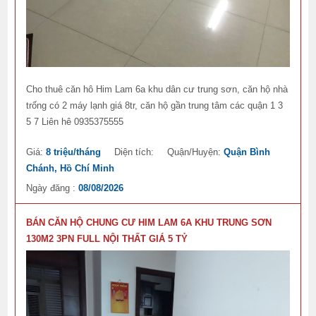
Cho thuê căn hô Him Lam 6a khu dân cư trung sơn, căn hộ nhà
trống có 2 máy lạnh giá 8tr, căn hộ gần trung tâm các quận 1 3
5 7 Liên hê 0935375555
Giá:
8 triệu/tháng
Diện tích:
Quận/Huyện:
Quận Bình
Chánh, Hồ Chí Minh
Ngày đăng :
08/08/2026
BÁN CĂN HỘ CHUNG CƯ HIM LAM 6A KHU TRUNG SƠN
130M2 3PN FULL NỘI THẤT GIÁ 5 TỶ