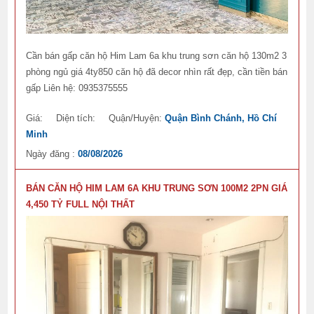
Cần bán gấp căn hộ Him Lam 6a khu trung sơn căn hộ 130m2 3
phòng ngủ giá 4ty850 căn hộ đã decor nhìn rất đẹp, cần tiền bán
gấp Liên hệ: 0935375555
Giá:
Diện tích:
Quận/Huyện:
Quận Bình Chánh, Hồ Chí
Minh
Ngày đăng :
08/08/2026
BÁN CĂN HỘ HIM LAM 6A KHU TRUNG SƠN 100M2 2PN GIÁ
4,450 TỶ FULL NỘI THẤT