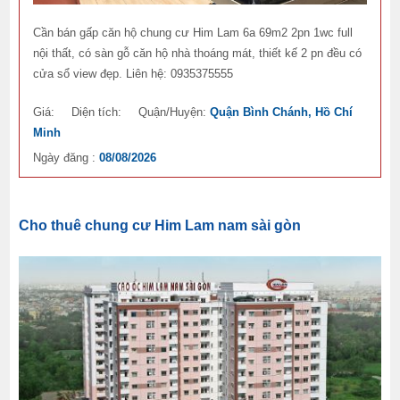
Cần bán gấp căn hộ chung cư Him Lam 6a 69m2 2pn 1wc full
nội thất, có sàn gỗ căn hộ nhà thoáng mát, thiết kế 2 pn đều có
cửa sổ view đẹp. Liên hệ: 0935375555
Giá:
Diện tích:
Quận/Huyện:
Quận Bình Chánh, Hồ Chí
Minh
Ngày đăng :
08/08/2026
Cho thuê chung cư Him Lam nam sài gòn