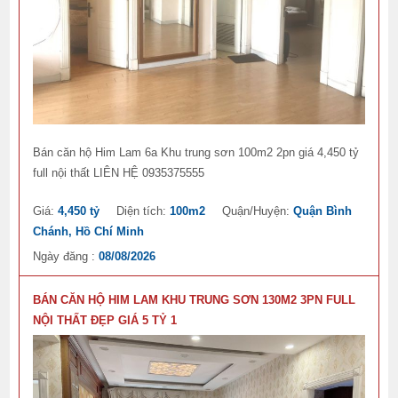
Bán căn hộ Him Lam 6a Khu trung sơn 100m2 2pn giá 4,450 tỷ
full nội thất LIÊN HỆ 0935375555
Giá:
4,450 tỷ
Diện tích:
100m2
Quận/Huyện:
Quận Bình
Chánh, Hồ Chí Minh
Ngày đăng :
08/08/2026
BÁN CĂN HỘ HIM LAM KHU TRUNG SƠN 130M2 3PN FULL
NỘI THẤT ĐẸP GIÁ 5 TỶ 1