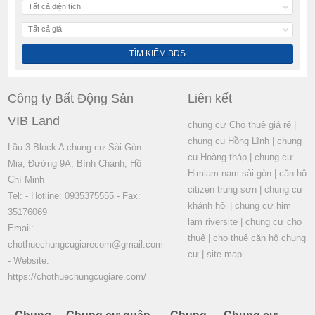
Tất cả diện tích
Tất cả giá
Công ty Bất Động Sản
Liên kết
VIB Land
chung cư Cho thuê giá rẻ
|
chung cu Hồng Lĩnh
|
chung
Lầu 3 Block A chung cư Sài Gòn
cu Hoàng tháp
|
chung cư
Mia, Đường 9A, Bình Chánh, Hồ
Himlam nam sài gòn
|
căn hộ
Chí Minh
citizen trung sơn
|
chung cư
Tel: - Hotline: 0935375555 - Fax:
khánh hội
|
chung cư him
35176069
lam riversite
|
chung cư cho
Email:
thuê
|
cho thuê căn hộ chung
chothuechungcugiarecom@gmail.com
cư
|
site map
- Website:
https://chothuechungcugiare.com/