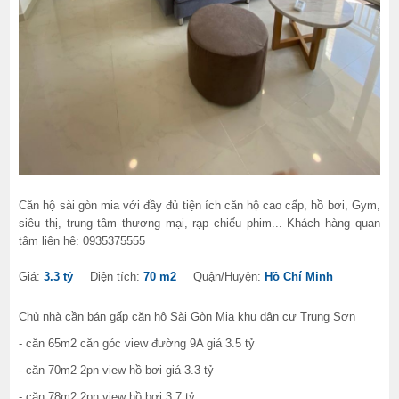
Căn hộ sài gòn mia với đầy đủ tiện ích căn hộ cao cấp, hồ bơi, Gym,
siêu thị, trung tâm thương mại, rạp chiếu phim... Khách hàng quan
tâm liên hê: 0935375555
Giá:
3.3 tỷ
Diện tích:
70 m2
Quận/Huyện:
Hồ Chí Minh
Chủ nhà cần bán gấp căn hộ Sài Gòn Mia khu dân cư Trung Sơn
- căn 65m2 căn góc view đường 9A giá 3.5 tỷ
- căn 70m2 2pn view hồ bơi giá 3.3 tỷ
- căn 78m2 2pn view hồ bơi 3.7 tỷ