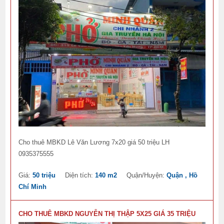
Cho thuê MBKD Lê Văn Lương 7x20 giá 50 triệu LH
0935375555
Giá:
50 triệu
Diện tích:
140 m2
Quận/Huyện:
Quận , Hồ
Chí Minh
CHO THUÊ MBKD NGUYỄN THỊ THẬP 5X25 GIÁ 35 TRIỆU