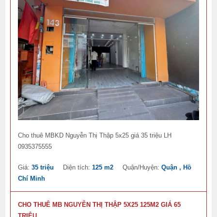
Cho thuê MBKD Nguyễn Thị Thập 5x25 giá 35 triệu LH
0935375555
Giá:
35 triệu
Diện tích:
125 m2
Quận/Huyện:
Quận , Hồ
Chí Minh
CHO THUÊ MB NGUYỄN THỊ THẬP 5X25 125M2 GIÁ 65
TRIỆU