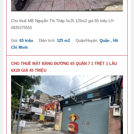
Cho thuê MB Nguyễn Thị Thập 5x25 125m2 giá 65 triệu LH
0935375555
Giá:
65 triệu
Diện tích:
125 m2
Quận/Huyện:
Quận , Hồ
Chí Minh
CHO THUÊ MẶT BẰNG ĐƯỜNG 65 QUẬN 7 1 TRỆT 1 LẦU
6X20 GIÁ 45 TRIỆU