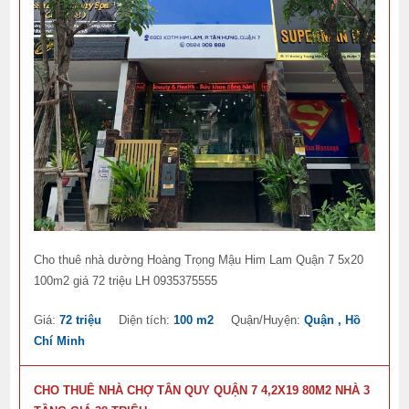
Cho thuê nhà dường Hoàng Trọng Mậu Him Lam Quận 7 5x20
100m2 giá 72 triệu LH 0935375555
Giá:
72 triệu
Diện tích:
100 m2
Quận/Huyện:
Quận , Hồ
Chí Minh
CHO THUÊ NHÀ CHỢ TÂN QUY QUẬN 7 4,2X19 80M2 NHÀ 3