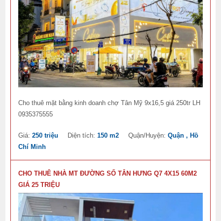
Cho thuê mặt bằng kinh doanh chợ Tân Mỹ 9x16,5 giá 250tr LH
0935375555
Giá:
250 triệu
Diện tích:
150 m2
Quận/Huyện:
Quận , Hồ
Chí Minh
CHO THUÊ NHÀ MT ĐƯỜNG SỐ TÂN HƯNG Q7 4X15 60M2
GIÁ 25 TRIỆU