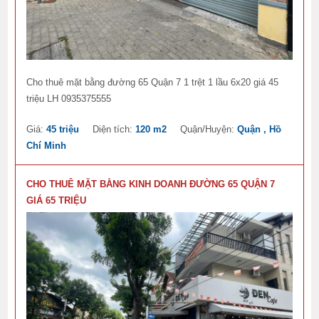
Cho thuê mặt bằng đường 65 Quận 7 1 trệt 1 lầu 6x20 giá 45
triệu LH 0935375555
Giá:
45 triệu
Diện tích:
120 m2
Quận/Huyện:
Quận , Hồ
Chí Minh
CHO THUÊ MẶT BẰNG KINH DOANH ĐƯỜNG 65 QUẬN 7
GIÁ 65 TRIỆU