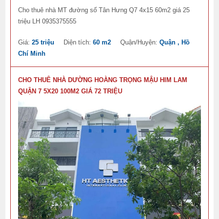
Cho thuê nhà MT đường số Tân Hưng Q7 4x15 60m2 giá 25
triệu LH 0935375555
Giá:
25 triệu
Diện tích:
60 m2
Quận/Huyện:
Quận , Hồ
Chí Minh
CHO THUÊ NHÀ DƯỜNG HOÀNG TRỌNG MẬU HIM LAM
QUẬN 7 5X20 100M2 GIÁ 72 TRIỆU