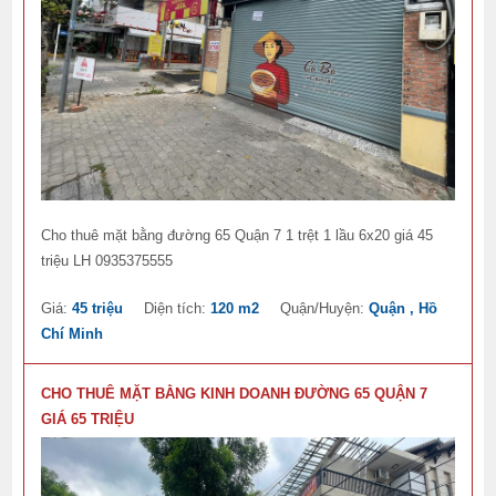
Cho thuê mặt bằng đường 65 Quận 7 1 trệt 1 lầu 6x20 giá 45
triệu LH 0935375555
Giá:
45 triệu
Diện tích:
120 m2
Quận/Huyện:
Quận , Hồ
Chí Minh
CHO THUÊ MẶT BẰNG KINH DOANH ĐƯỜNG 65 QUẬN 7
GIÁ 65 TRIỆU