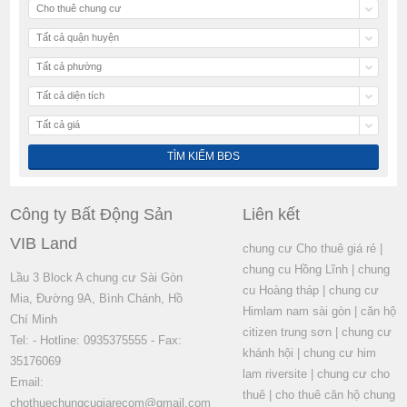
Cho thuê chung cư
Tất cả quận huyện
Tất cả phường
Tất cả diện tích
Tất cả giá
Công ty Bất Động Sản
Liên kết
VIB Land
chung cư Cho thuê giá rẻ
|
chung cu Hồng Lĩnh
|
chung
Lầu 3 Block A chung cư Sài Gòn
cu Hoàng tháp
|
chung cư
Mia, Đường 9A, Bình Chánh, Hồ
Himlam nam sài gòn
|
căn hộ
Chí Minh
citizen trung sơn
|
chung cư
Tel: - Hotline: 0935375555 - Fax:
khánh hội
|
chung cư him
35176069
lam riversite
|
chung cư cho
Email:
thuê
|
cho thuê căn hộ chung
chothuechungcugiarecom@gmail.com