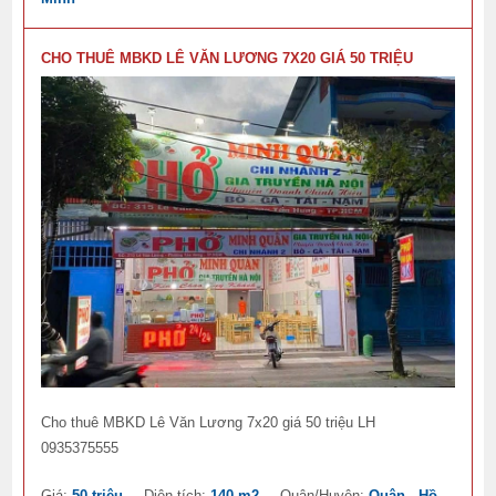
CHO THUÊ MBKD LÊ VĂN LƯƠNG 7X20 GIÁ 50 TRIỆU
Cho thuê MBKD Lê Văn Lương 7x20 giá 50 triệu LH
0935375555
Giá:
50 triệu
Diện tích:
140 m2
Quận/Huyện:
Quận , Hồ