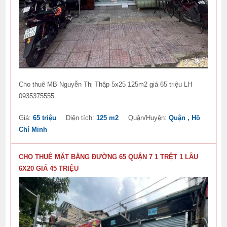
Cho thuê MB Nguyễn Thị Thập 5x25 125m2 giá 65 triệu LH
0935375555
Giá:
65 triệu
Diện tích:
125 m2
Quận/Huyện:
Quận , Hồ
Chí Minh
CHO THUÊ MẶT BẰNG ĐƯỜNG 65 QUẬN 7 1 TRỆT 1 LẦU
6X20 GIÁ 45 TRIỆU