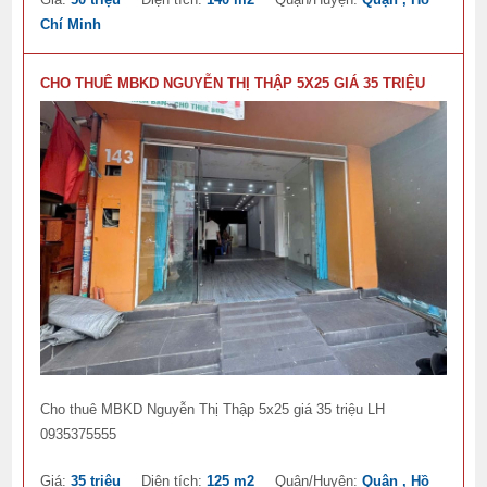
Chí Minh
CHO THUÊ MBKD NGUYỄN THỊ THẬP 5X25 GIÁ 35 TRIỆU
Cho thuê MBKD Nguyễn Thị Thập 5x25 giá 35 triệu LH
0935375555
Giá:
35 triệu
Diện tích:
125 m2
Quận/Huyện:
Quận , Hồ