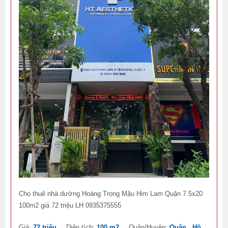
Cho thuê nhà dường Hoàng Trọng Mậu Him Lam Quận 7 5x20
100m2 giá 72 triệu LH 0935375555
Giá:
72 triệu
Diện tích:
100 m2
Quận/Huyện:
Quận , Hồ