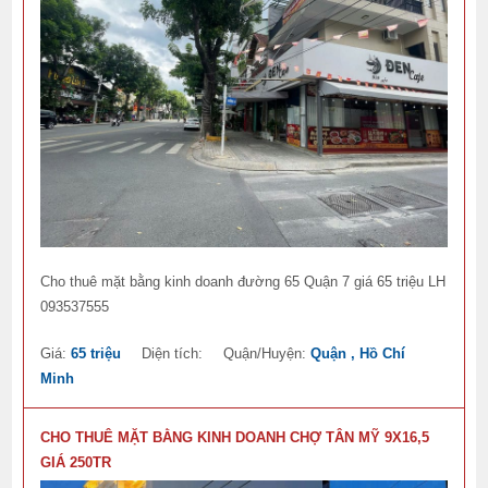
Cho thuê mặt bằng kinh doanh đường 65 Quận 7 giá 65 triệu LH
093537555
Giá:
65 triệu
Diện tích:
Quận/Huyện:
Quận , Hồ Chí
Minh
CHO THUÊ MẶT BẰNG KINH DOANH CHỢ TÂN MỸ 9X16,5
GIÁ 250TR