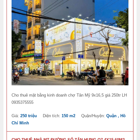
Cho thuê mặt bằng kinh doanh chợ Tân Mỹ 9x16,5 giá 250tr LH
0935375555
Giá:
250 triệu
Diện tích:
150 m2
Quận/Huyện:
Quận , Hồ
Chí Minh
CHO THUÊ NHÀ MT ĐƯỜNG SỐ TÂN HƯNG Q7 4X15 60M2