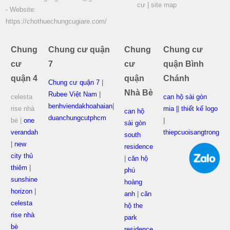
cư
|
site map
- Website:
https://chothuechungcugiare.com/
Chung
Chung cư quận
Chung
Chung cư
cư
7
cư
quận Bình
quận 4
quận
Chánh
Chung cư quận 7
|
Nhà Bè
Rubee Việt Nam
|
celesta
can hộ sài gòn
benhviendakhoahaian
|
rise nhà
mia |
|
thiết kế logo
can hộ
duanchungcutphcm
bè |
one
|
sài gòn
verandah
thiepcuoisangtrong
south
|
new
residence
city thủ
|
căn hộ
thiêm
|
phú
sunshine
hoàng
horizon
|
anh
|
căn
celesta
hộ the
rise nhà
park
bè
residence