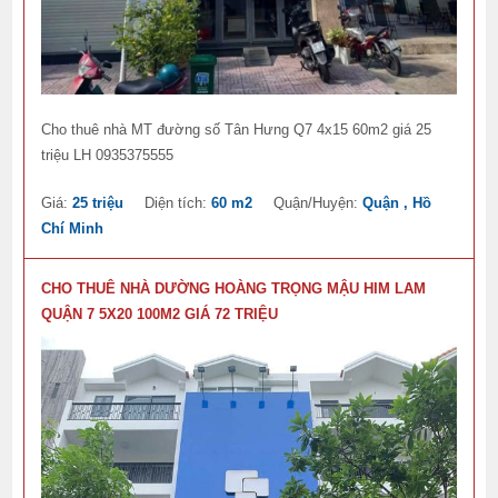
Cho thuê nhà MT đường số Tân Hưng Q7 4x15 60m2 giá 25
triệu LH 0935375555
Giá:
25 triệu
Diện tích:
60 m2
Quận/Huyện:
Quận , Hồ
Chí Minh
CHO THUÊ NHÀ DƯỜNG HOÀNG TRỌNG MẬU HIM LAM
QUẬN 7 5X20 100M2 GIÁ 72 TRIỆU