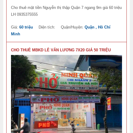
Cho thuê mặt tiền Nguyễn thị thập Quận 7 ngang 9m giá 60 triệu
LH 0935375555
Giá:
60 triệu
Diện tích:
Quận/Huyện:
Quận , Hồ Chí
Minh
CHO THUÊ MBKD LÊ VĂN LƯƠNG 7X20 GIÁ 50 TRIỆU