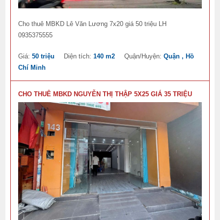
Cho thuê MBKD Lê Văn Lương 7x20 giá 50 triệu LH
0935375555
Giá:
50 triệu
Diện tích:
140 m2
Quận/Huyện:
Quận , Hồ
Chí Minh
CHO THUÊ MBKD NGUYỄN THỊ THẬP 5X25 GIÁ 35 TRIỆU