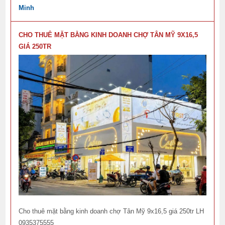
Minh
CHO THUÊ MẶT BẰNG KINH DOANH CHỢ TÂN MỸ 9X16,5
GIÁ 250TR
Cho thuê mặt bằng kinh doanh chợ Tân Mỹ 9x16,5 giá 250tr LH
0935375555