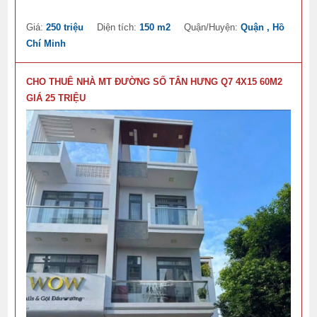
Giá:
250 triệu
Diện tích:
150 m2
Quận/Huyện:
Quận , Hồ
Chí Minh
CHO THUÊ NHÀ MT ĐƯỜNG SỐ TÂN HƯNG Q7 4X15 60M2
GIÁ 25 TRIỆU