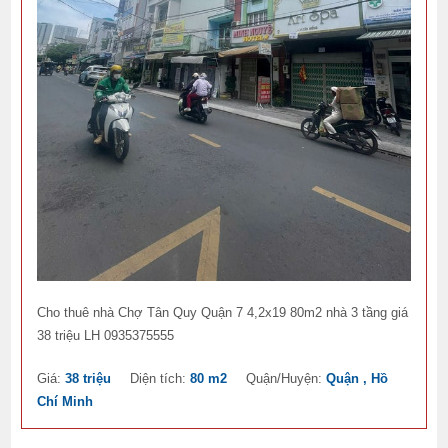
Cho thuê nhà Chợ Tân Quy Quận 7 4,2x19 80m2 nhà 3 tầng giá
38 triệu LH 0935375555
Giá:
38 triệu
Diện tích:
80 m2
Quận/Huyện:
Quận , Hồ
Chí Minh