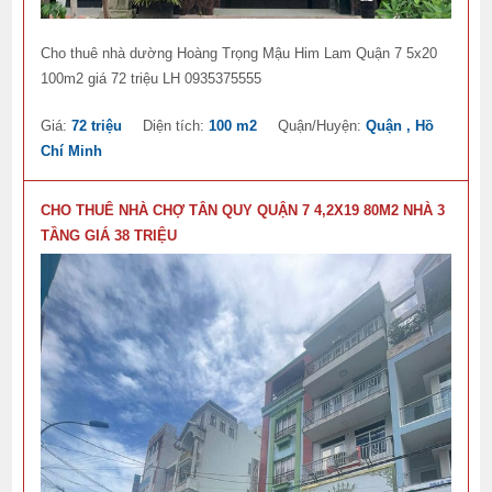
Cho thuê nhà dường Hoàng Trọng Mậu Him Lam Quận 7 5x20
100m2 giá 72 triệu LH 0935375555
Giá:
72 triệu
Diện tích:
100 m2
Quận/Huyện:
Quận , Hồ
Chí Minh
CHO THUÊ NHÀ CHỢ TÂN QUY QUẬN 7 4,2X19 80M2 NHÀ 3
TẦNG GIÁ 38 TRIỆU