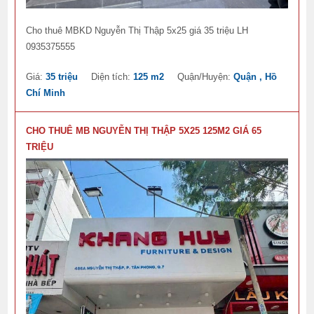
Cho thuê MBKD Nguyễn Thị Thập 5x25 giá 35 triệu LH
0935375555
Giá:
35 triệu
Diện tích:
125 m2
Quận/Huyện:
Quận , Hồ
Chí Minh
CHO THUÊ MB NGUYỄN THỊ THẬP 5X25 125M2 GIÁ 65
TRIỆU