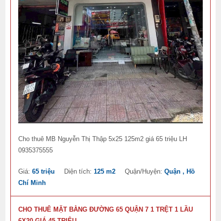
Cho thuê MB Nguyễn Thị Thập 5x25 125m2 giá 65 triệu LH
0935375555
Giá:
65 triệu
Diện tích:
125 m2
Quận/Huyện:
Quận , Hồ
Chí Minh
CHO THUÊ MẶT BẰNG ĐƯỜNG 65 QUẬN 7 1 TRỆT 1 LẦU
6X20 GIÁ 45 TRIỆU