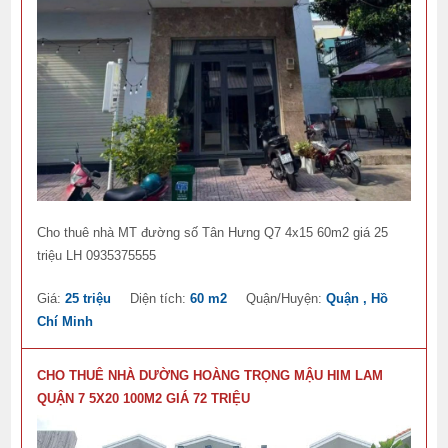
Cho thuê nhà MT đường số Tân Hưng Q7 4x15 60m2 giá 25
triệu LH 0935375555
Giá:
25 triệu
Diện tích:
60 m2
Quận/Huyện:
Quận , Hồ
Chí Minh
CHO THUÊ NHÀ DƯỜNG HOÀNG TRỌNG MẬU HIM LAM
QUẬN 7 5X20 100M2 GIÁ 72 TRIỆU