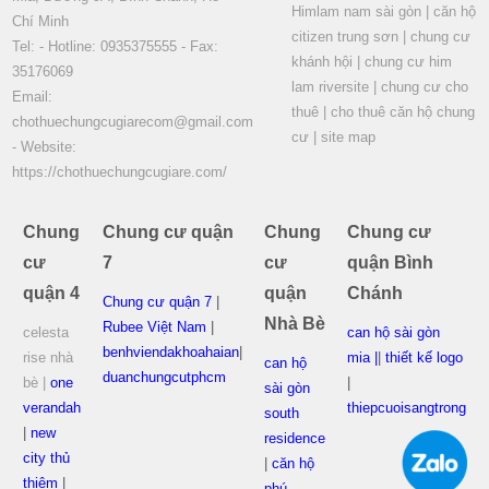
Himlam nam sài gòn
|
căn hộ
Chí Minh
citizen trung sơn
|
chung cư
Tel: - Hotline: 0935375555 - Fax:
khánh hội
|
chung cư him
35176069
lam riversite
|
chung cư cho
Email:
thuê
|
cho thuê căn hộ chung
chothuechungcugiarecom@gmail.com
cư
|
site map
- Website:
https://chothuechungcugiare.com/
Chung
Chung cư quận
Chung
Chung cư
cư
7
cư
quận Bình
quận 4
quận
Chánh
Chung cư quận 7
|
Nhà Bè
Rubee Việt Nam
|
celesta
can hộ sài gòn
benhviendakhoahaian
|
rise nhà
mia |
|
thiết kế logo
can hộ
duanchungcutphcm
bè |
one
|
sài gòn
verandah
thiepcuoisangtrong
south
|
new
residence
city thủ
|
căn hộ
thiêm
|
phú