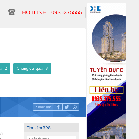
HOTLINE - 0935375555
ận 2
Chung cư quận 8
Share link
Tìm kiếm BĐS
ội