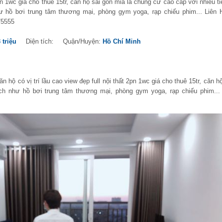
pn 1wc giá cho thuê 15tr, căn hộ sài gòn mia là chung cư cao cấp với nhiều ti
ư hồ bơi trung tâm thương mại, phòng gym yoga, rạp chiếu phim... Liên 
75555
 triệu
Diện tích:
Quận/Huyện:
Hồ Chí Minh
 hộ có vị trí lầu cao view đẹp full nội thất 2pn 1wc giá cho thuê 15tr, căn h
ích như hồ bơi trung tâm thương mại, phòng gym yoga, rạp chiếu phim...