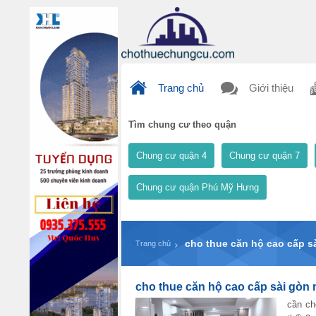
Trang chủ
Giới thiệu
Tìm chung cư theo quận
Chung cư quận 4
Chung cư quận 7
Chung cư quận Phú Mỹ Hưng
cho thue căn hộ cao cấp sài
Trang chủ
cho thue căn hộ cao cấp sài gòn mi
cần ch