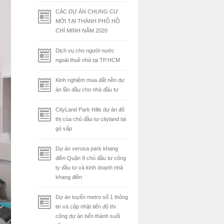
CÁC DỰ ÁN CHUNG CƯ
MỚI TẠI THÀNH PHỐ HỒ
CHÍ MINH NĂM 2020
Dịch vụ cho người nước
ngoài thuê nhà tại TP.HCM
Kinh nghiệm mua đất nền dự
án lần đầu cho nhà đầu tư
CityLand Park Hills dự án đô
thị của chủ đầu tư cityland tại
gò vấp
Dự án verosa park khang
điền Quận 9 chủ đầu tư công
ty đầu tư và kinh doanh nhà
khang điền
Dự án tuyến metro số 1 thông
tin và cập nhật tiến độ thi
công dự án bến thành suối