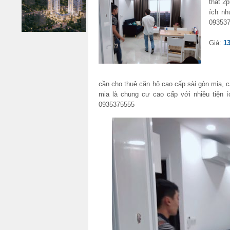
thất 2
ích nh
09353
Giá:
13
cần cho thuê căn hộ cao cấp sài gòn mia, căn
mia là chung cư cao cấp với nhiều tiện 
0935375555