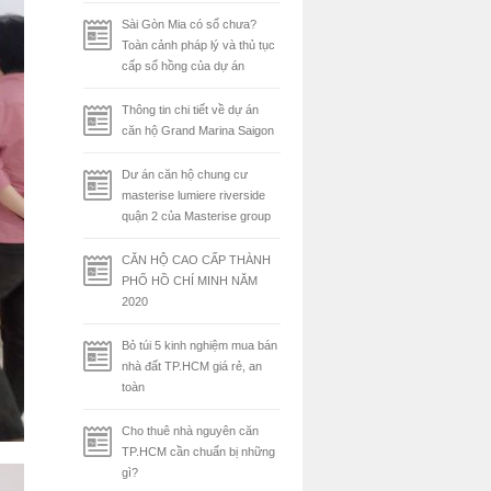
Sài Gòn Mia có sổ chưa?
Toàn cảnh pháp lý và thủ tục
cấp sổ hồng của dự án
Thông tin chi tiết về dự án
căn hộ Grand Marina Saigon
Dư án căn hộ chung cư
masterise lumiere riverside
quận 2 của Masterise group
CĂN HỘ CAO CẤP THÀNH
PHỐ HỒ CHÍ MINH NĂM
2020
Bỏ túi 5 kinh nghiệm mua bán
nhà đất TP.HCM giá rẻ, an
toàn
Cho thuê nhà nguyên căn
TP.HCM cần chuẩn bị những
gì?