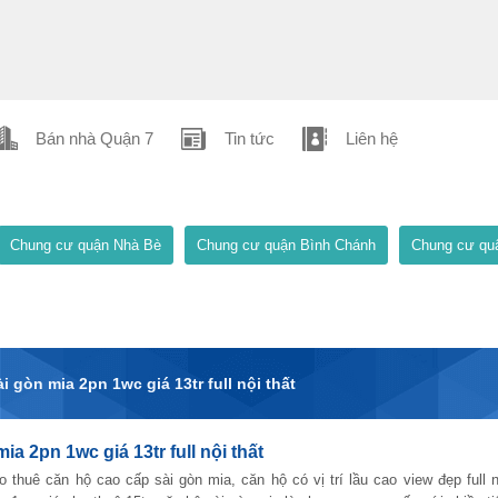
Bán nhà Quận 7
Tin tức
Liên hệ
Chung cư quận Nhà Bè
Chung cư quận Bình Chánh
Chung cư qu
 gòn mia 2pn 1wc giá 13tr full nội thất
a 2pn 1wc giá 13tr full nội thất
o thuê căn hộ cao cấp sài gòn mia, căn hộ có vị trí lầu cao view đẹp full n