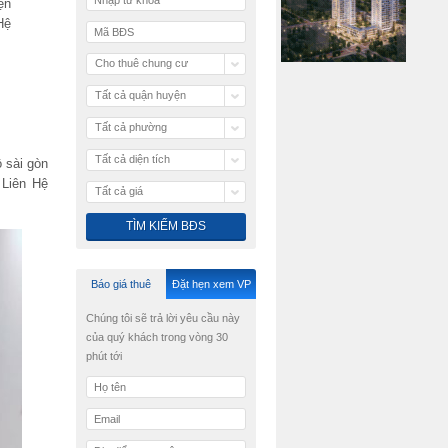
ện
Hệ
Cho thuê chung cư
Tất cả quận huyện
Tất cả phường
Tất cả diện tích
ộ sài gòn
 Liên Hệ
Tất cả giá
Báo giá thuê
Đặt hẹn xem VP
Chúng tôi sẽ trả lời yêu cầu này
của quý khách trong vòng 30
phút tới