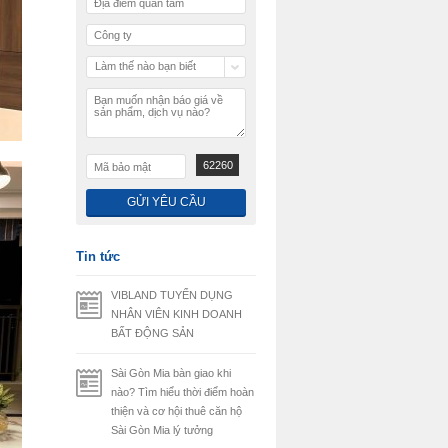
Làm thế nào bạn biết
chúng tôi
62260
Tin tức
VIBLAND TUYỂN DỤNG
NHÂN VIÊN KINH DOANH
BẤT ĐỘNG SẢN
Sài Gòn Mia bàn giao khi
nào? Tìm hiểu thời điểm hoàn
thiện và cơ hội thuê căn hộ
Sài Gòn Mia lý tưởng