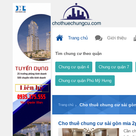
Trang chủ
Giới thiệu
Tìm chung cư theo quận
Chung cư quận 4
Chung cư quận 7
Chung cư quận Phú Mỹ Hưng
Cho thuê chung cư sài gòn 
Trang chủ
Cho thuê chung cư sài gòn mia 2pn
Cần ch