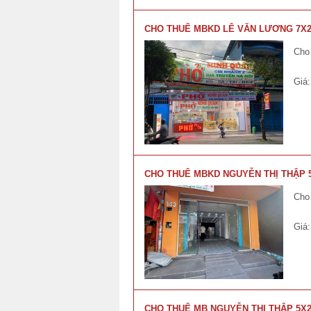
CHO THUÊ MBKD LÊ VĂN LƯƠNG 7X20
Cho
Giá
CHO THUÊ MBKD NGUYỄN THỊ THẬP 5
Cho
Giá
CHO THUÊ MB NGUYỄN THỊ THẬP 5X25