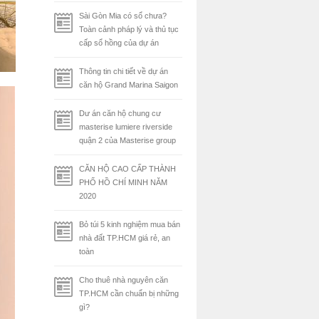
Sài Gòn Mia có sổ chưa?
Toàn cảnh pháp lý và thủ tục
cấp sổ hồng của dự án
Thông tin chi tiết về dự án
căn hộ Grand Marina Saigon
Dư án căn hộ chung cư
masterise lumiere riverside
quận 2 của Masterise group
CĂN HỘ CAO CẤP THÀNH
PHỐ HỒ CHÍ MINH NĂM
2020
Bỏ túi 5 kinh nghiệm mua bán
nhà đất TP.HCM giá rẻ, an
toàn
Cho thuê nhà nguyên căn
TP.HCM cần chuẩn bị những
gì?