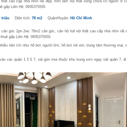
ội thất cao cấp nhà nhìn rất đẹp, mới làm nội thất xong chưa có người ở c
uê gấp Liên Hệ: 0935375555
 triệu
Diện tích:
78 m2
Quận/Huyện:
Hồ Chí Minh
căn góc 2pn 2wc 78m2 căn góc, căn hộ full nội thất cao cấp nhà nhìn rất 
 thuê gấp Liên Hệ: 0935375555
hiều tiện ích như hồ bơi người lớn, hồ bơi trẻ em, trung tâm thương mại, r
o các quận 1 3 5 7, sài gòn mia thuộc khu trung sơn ngay sát quận 7, đi t