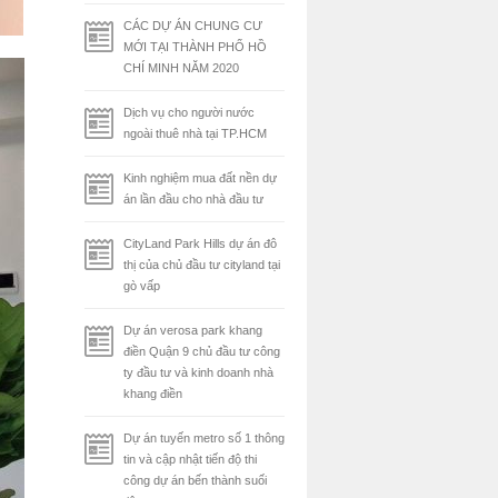
CÁC DỰ ÁN CHUNG CƯ
MỚI TẠI THÀNH PHỐ HỒ
CHÍ MINH NĂM 2020
Dịch vụ cho người nước
ngoài thuê nhà tại TP.HCM
Kinh nghiệm mua đất nền dự
án lần đầu cho nhà đầu tư
CityLand Park Hills dự án đô
thị của chủ đầu tư cityland tại
gò vấp
Dự án verosa park khang
điền Quận 9 chủ đầu tư công
ty đầu tư và kinh doanh nhà
khang điền
Dự án tuyến metro số 1 thông
tin và cập nhật tiến độ thi
công dự án bến thành suối