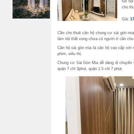
full n
cho th
Giá:
17
Cần cho thuê căn hộ chung cư sài gòn mia 
làm nội thất xong chưa có người ở cần cho
Căn hộ sài gòn mia là căn hộ cao cấp với n
phim, siêu thị.
Chung cư Sài Gòn Mia dễ dàng di chuyển và
quận 7 chỉ 3phut, quận 1 5 chỉ 7 phút.