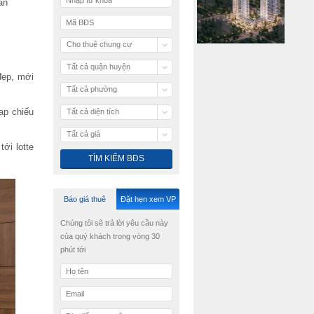
ần
Cho thuê chung cư
Tất cả quận huyện
đẹp, mới
Tất cả phường
ạp chiếu
Tất cả diện tích
Tất cả giá
ới lotte
Báo giá thuê
Đặt hẹn xem VP
Chúng tôi sẽ trả lời yêu cầu này
của quý khách trong vòng 30
phút tới