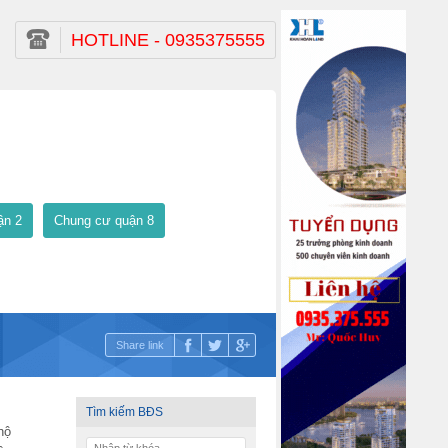
HOTLINE - 0935375555
ận 2
Chung cư quận 8
Share link
Tìm kiếm BĐS
hộ