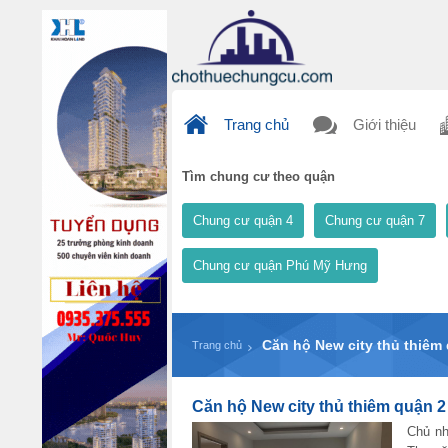
Trang chủ
Giới thiệu
Tìm chung cư theo quận
Chung cư quận 4
Chung cư quận 7
Chung cư quận Phú Mỹ Hưng
Căn hộ New city thủ thiêm
Trang chủ
Căn hộ New city thủ thiêm quận 2
Chủ nh