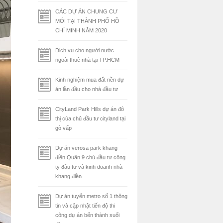
CÁC DỰ ÁN CHUNG CƯ
MỚI TẠI THÀNH PHỐ HỒ
CHÍ MINH NĂM 2020
Dịch vụ cho người nước
ngoài thuê nhà tại TP.HCM
Kinh nghiệm mua đất nền dự
án lần đầu cho nhà đầu tư
CityLand Park Hills dự án đô
thị của chủ đầu tư cityland tại
gò vấp
Dự án verosa park khang
điền Quận 9 chủ đầu tư công
ty đầu tư và kinh doanh nhà
khang điền
Dự án tuyến metro số 1 thông
tin và cập nhật tiến độ thi
công dự án bến thành suối