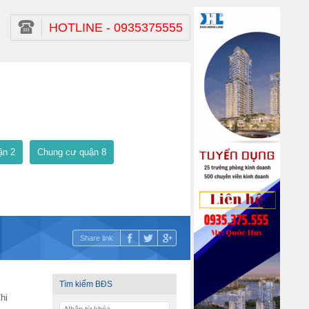
HOTLINE - 0935375555
ận 2
Chung cư quận 8
Share link
Tìm kiếm BĐS
hi