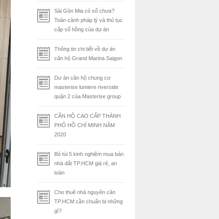
Sài Gòn Mia có sổ chưa?
Toàn cảnh pháp lý và thủ tục
cấp sổ hồng của dự án
Thông tin chi tiết về dự án
căn hộ Grand Marina Saigon
Dư án căn hộ chung cư
masterise lumiere riverside
quận 2 của Masterise group
CĂN HỘ CAO CẤP THÀNH
PHỐ HỒ CHÍ MINH NĂM
2020
Bỏ túi 5 kinh nghiệm mua bán
nhà đất TP.HCM giá rẻ, an
toàn
Cho thuê nhà nguyên căn
TP.HCM cần chuẩn bị những
gì?