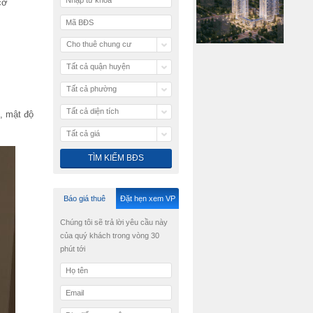
cơ
Cho thuê chung cư
Tất cả quận huyện
Tất cả phường
Tất cả diện tích
, mật độ
Tất cả giá
Báo giá thuê
Đặt hẹn xem VP
Chúng tôi sẽ trả lời yêu cầu này
của quý khách trong vòng 30
phút tới