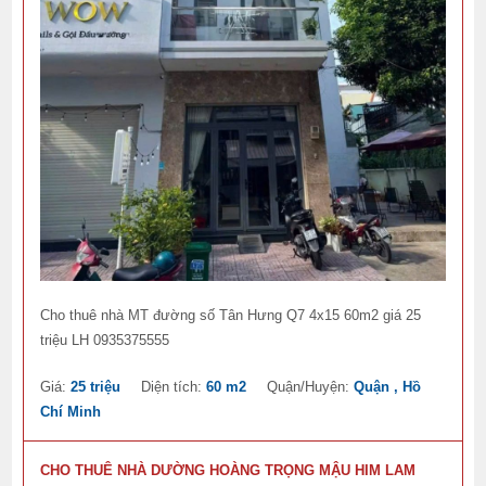
Cho thuê nhà MT đường số Tân Hưng Q7 4x15 60m2 giá 25
triệu LH 0935375555
Giá:
25 triệu
Diện tích:
60 m2
Quận/Huyện:
Quận , Hồ
Chí Minh
CHO THUÊ NHÀ DƯỜNG HOÀNG TRỌNG MẬU HIM LAM