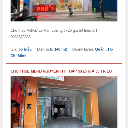
Cho thuê MBKD Lê Văn Lương 7x20 giá 50 triệu LH
0935375555
Giá:
50 triệu
Diện tích:
140 m2
Quận/Huyện:
Quận , Hồ
Chí Minh
CHO THUÊ MBKD NGUYỄN THỊ THẬP 5X25 GIÁ 35 TRIỆU