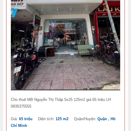
Cho thuê MB Nguyễn Thị Thập 5x25 125m2 giá 65 triệu LH
0935375555
Giá:
65 triệu
Diện tích:
125 m2
Quận/Huyện:
Quận , Hồ
Chí Minh