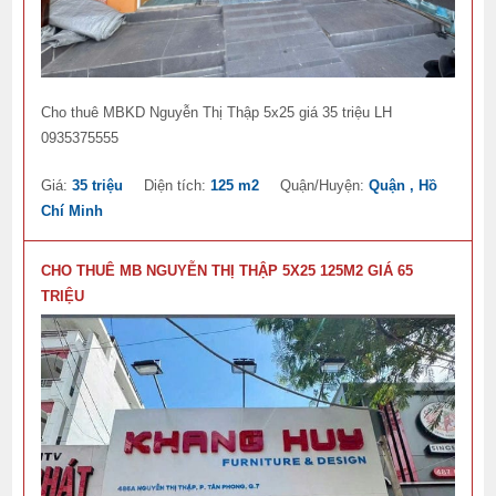
Cho thuê MBKD Nguyễn Thị Thập 5x25 giá 35 triệu LH
0935375555
Giá:
35 triệu
Diện tích:
125 m2
Quận/Huyện:
Quận , Hồ
Chí Minh
CHO THUÊ MB NGUYỄN THỊ THẬP 5X25 125M2 GIÁ 65
TRIỆU