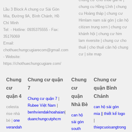
chung cu Hồng Lĩnh
|
chung
Lầu 3 Block A chung cư Sài Gòn
cu Hoàng tháp
|
chung cư
Mia, Đường 9A, Bình Chánh, Hồ
Himlam nam sài gòn
|
căn hộ
Chí Minh
citizen trung sơn
|
chung cư
Tel: - Hotline: 0935375555 - Fax:
khánh hội
|
chung cư him
35176069
lam riversite
|
chung cư cho
Email:
thuê
|
cho thuê căn hộ chung
chothuechungcugiarecom@gmail.com
cư
|
site map
- Website:
https://chothuechungcugiare.com/
Chung
Chung cư quận
Chung
Chung cư
cư
7
cư
quận Bình
quận 4
quận
Chánh
Chung cư quận 7
|
Nhà Bè
Rubee Việt Nam
|
celesta
can hộ sài gòn
benhviendakhoahaian
|
rise nhà
mia |
|
thiết kế logo
can hộ
duanchungcutphcm
bè |
one
|
sài gòn
verandah
thiepcuoisangtrong
south