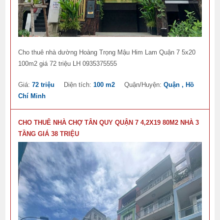
Cho thuê nhà dường Hoàng Trọng Mậu Him Lam Quận 7 5x20
100m2 giá 72 triệu LH 0935375555
Giá:
72 triệu
Diện tích:
100 m2
Quận/Huyện:
Quận , Hồ
Chí Minh
CHO THUÊ NHÀ CHỢ TÂN QUY QUẬN 7 4,2X19 80M2 NHÀ 3
TẦNG GIÁ 38 TRIỆU