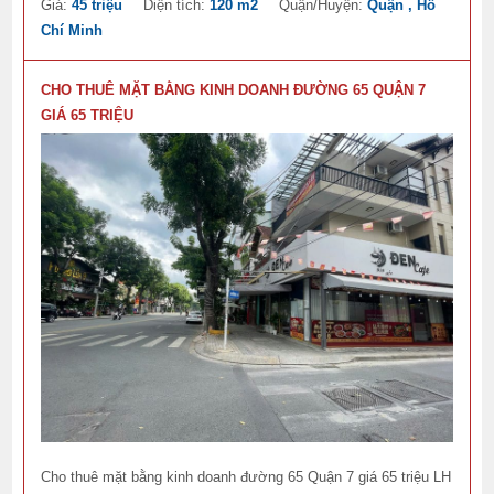
Giá:
45 triệu
Diện tích:
120 m2
Quận/Huyện:
Quận , Hồ
Chí Minh
CHO THUÊ MẶT BẰNG KINH DOANH ĐƯỜNG 65 QUẬN 7
GIÁ 65 TRIỆU
Cho thuê mặt bằng kinh doanh đường 65 Quận 7 giá 65 triệu LH