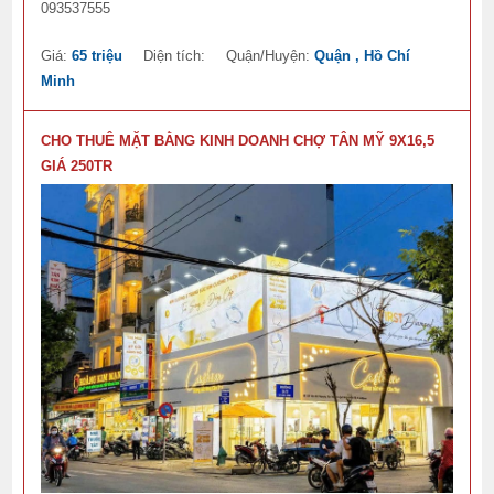
093537555
Giá:
65 triệu
Diện tích:
Quận/Huyện:
Quận , Hồ Chí
Minh
CHO THUÊ MẶT BẰNG KINH DOANH CHỢ TÂN MỸ 9X16,5
GIÁ 250TR