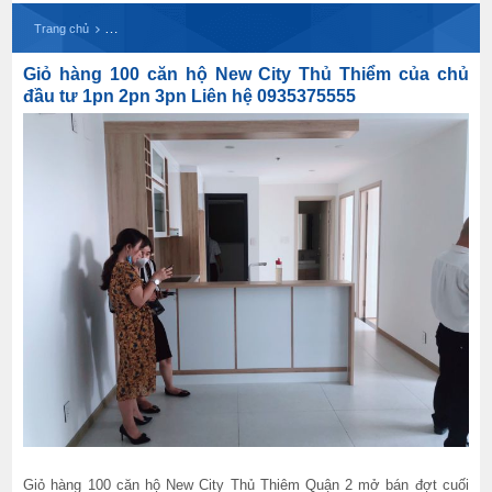
Giỏ hàng 100 căn hộ New City Thủ Thiểm của chủ
Trang chủ
Giỏ hàng 100 căn hộ New City Thủ Thiểm của chủ
đầu tư 1pn 2pn 3pn Liên hệ 0935375555
Giỏ hàng 100 căn hộ New City Thủ Thiêm Quận 2 mở bán đợt cuối