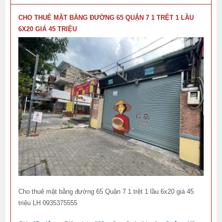
CHO THUÊ MẶT BẰNG ĐƯỜNG 65 QUẬN 7 1 TRỆT 1 LẦU
6X20 GIÁ 45 TRIỆU
Cho thuê mặt bằng đường 65 Quận 7 1 trệt 1 lầu 6x20 giá 45
triệu LH 0935375555