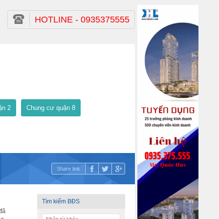
HOTLINE - 0935375555
ận 2
Chung cư quận 8
Share link
Tìm kiếm BĐS
đã