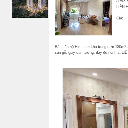
đươc d
LIÊN 
Giá:
Bán căn hộ Him Lam khu trung sơn 130m2 3pn
sàn gỗ, giấy dán tường, đầy đủ nội thất L