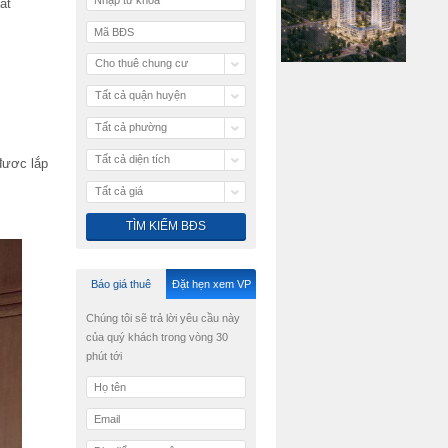
ất
Cho thuê chung cư
Tất cả quận huyện
Tất cả phường
Tất cả diện tích
đươc lắp
Tất cả giá
Báo giá thuê
Đặt hẹn xem VP
Chúng tôi sẽ trả lời yêu cầu này
của quý khách trong vòng 30
phút tới