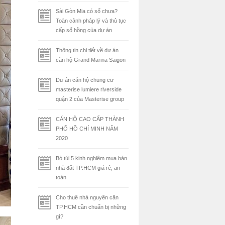
Sài Gòn Mia có sổ chưa?
Toàn cảnh pháp lý và thủ tục
cấp sổ hồng của dự án
Thông tin chi tiết về dự án
căn hộ Grand Marina Saigon
Dư án căn hộ chung cư
masterise lumiere riverside
quận 2 của Masterise group
CĂN HỘ CAO CẤP THÀNH
PHỐ HỒ CHÍ MINH NĂM
2020
Bỏ túi 5 kinh nghiệm mua bán
nhà đất TP.HCM giá rẻ, an
toàn
Cho thuê nhà nguyên căn
TP.HCM cần chuẩn bị những
gì?