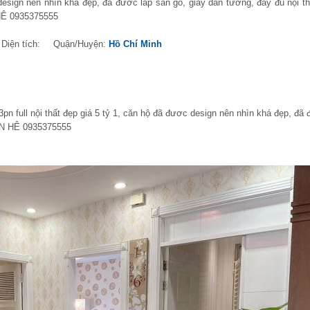
esign nên nhìn khá đẹp, đã đươc lắp sàn gỗ, giấy dán tường, đầy đủ nội th
HÊ 0935375555
Diện tích:
Quận/Huyện:
Hồ Chí Minh
 full nội thất đẹp giá 5 tỷ 1, căn hộ đã đươc design nên nhìn khá đẹp, đã 
IÊN HÊ 0935375555