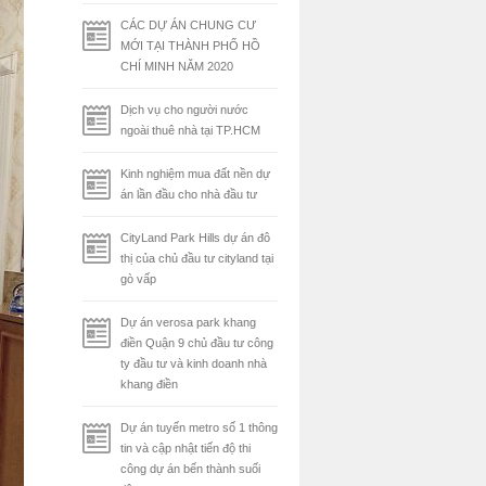
CÁC DỰ ÁN CHUNG CƯ
MỚI TẠI THÀNH PHỐ HỒ
CHÍ MINH NĂM 2020
Dịch vụ cho người nước
ngoài thuê nhà tại TP.HCM
Kinh nghiệm mua đất nền dự
án lần đầu cho nhà đầu tư
CityLand Park Hills dự án đô
thị của chủ đầu tư cityland tại
gò vấp
Dự án verosa park khang
điền Quận 9 chủ đầu tư công
ty đầu tư và kinh doanh nhà
khang điền
Dự án tuyến metro số 1 thông
tin và cập nhật tiến độ thi
công dự án bến thành suối