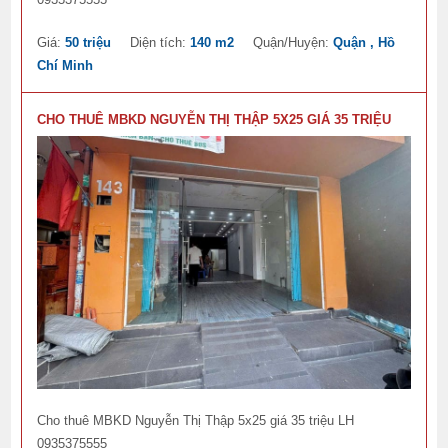
Giá:
50 triệu
Diện tích:
140 m2
Quận/Huyện:
Quận , Hồ
Chí Minh
CHO THUÊ MBKD NGUYỄN THỊ THẬP 5X25 GIÁ 35 TRIỆU
Cho thuê MBKD Nguyễn Thị Thập 5x25 giá 35 triệu LH
0935375555