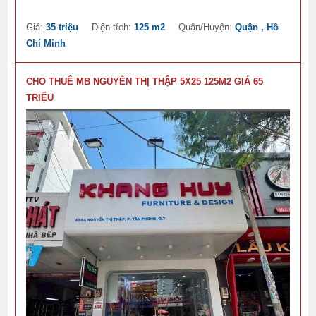
Giá:
35 triệu
Diện tích:
125 m2
Quận/Huyện:
Quận , Hồ
Chí Minh
CHO THUÊ MB NGUYỄN THỊ THẬP 5X25 125M2 GIÁ 65
TRIỆU