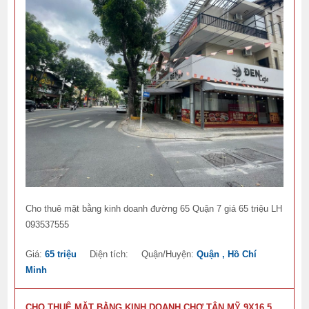
Cho thuê mặt bằng kinh doanh đường 65 Quận 7 giá 65 triệu LH
093537555
Giá:
65 triệu
Diện tích:
Quận/Huyện:
Quận , Hồ Chí
Minh
CHO THUÊ MẶT BẰNG KINH DOANH CHỢ TÂN MỸ 9X16,5