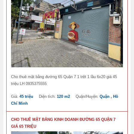
Cho thuê mặt bằng đường 65 Quận 7 1 trệt 1 lầu 6x20 giá 45
triệu LH 0935375555
Giá:
45 triệu
Diện tích:
120 m2
Quận/Huyện:
Quận , Hồ
Chí Minh
CHO THUÊ MẶT BẰNG KINH DOANH ĐƯỜNG 65 QUẬN 7
GIÁ 65 TRIỆU