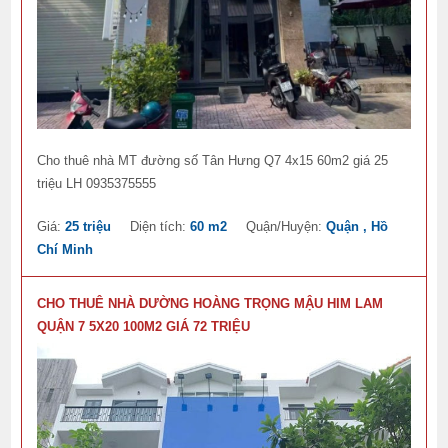
Cho thuê nhà MT đường số Tân Hưng Q7 4x15 60m2 giá 25
triệu LH 0935375555
Giá:
25 triệu
Diện tích:
60 m2
Quận/Huyện:
Quận , Hồ
Chí Minh
CHO THUÊ NHÀ DƯỜNG HOÀNG TRỌNG MẬU HIM LAM
QUẬN 7 5X20 100M2 GIÁ 72 TRIỆU