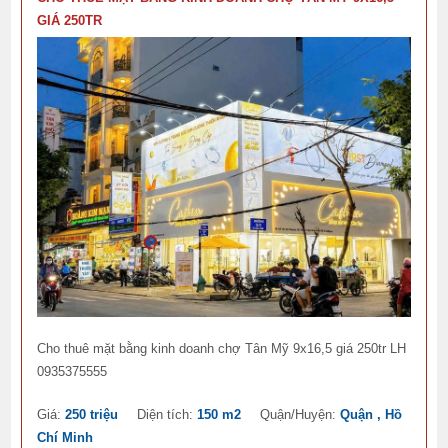
GIÁ 250TR
Cho thuê mặt bằng kinh doanh chợ Tân Mỹ 9x16,5 giá 250tr LH
0935375555
Giá:
250 triệu
Diện tích:
150 m2
Quận/Huyện:
Quận , Hồ
Chí Minh