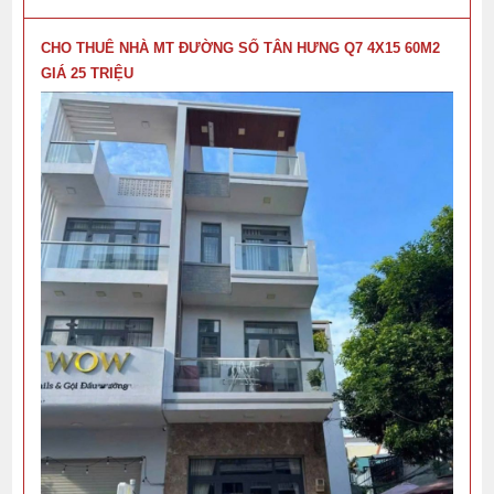
CHO THUÊ NHÀ MT ĐƯỜNG SỐ TÂN HƯNG Q7 4X15 60M2
GIÁ 25 TRIỆU