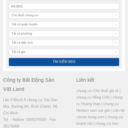
Cho thuê chung cư
Tất cả quận huyện
Tất cả phường
Tất cả diện tích
Tất cả giá
Công ty Bất Động Sản
Liên kết
VIB Land
chung cư Cho thuê giá rẻ
|
chung cu Hồng Lĩnh
|
chung
Lầu 3 Block A chung cư Sài Gòn
cu Hoàng tháp
|
chung cư
Mia, Đường 9A, Bình Chánh, Hồ
Himlam nam sài gòn
|
căn hộ
Chí Minh
citizen trung sơn
|
chung cư
Tel: - Hotline: 0935375555 - Fax:
khánh hội
|
chung cư him
35176069