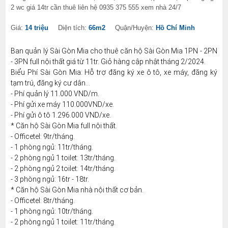
2 wc giá 14tr cần thuê liên hệ 0935 375 555 xem nhà 24/7
Giá:
14 triệu
Diện tích:
66m2
Quận/Huyện:
Hồ Chí Minh
Ban quản lý Sài Gòn Mia cho thuê căn hộ Sài Gòn Mia 1PN - 2PN
- 3PN full nội thất giá từ 11tr. Giỏ hàng cập nhật tháng 2/2024.
Biểu Phí Sài Gòn Mia: Hỗ trợ đăng ký xe ô tô, xe máy, đăng ký
tạm trú, đăng ký cư dân...
- Phí quản lý 11.000 VND/m.
- Phí gửi xe máy 110.000VND/xe.
- Phí gửi ô tô 1.296.000 VND/xe.
* Căn hộ Sài Gòn Mia full nội thất.
- Officetel: 9tr/tháng.
- 1 phòng ngủ: 11tr/tháng.
- 2 phòng ngủ 1 toilet: 13tr/tháng.
- 2 phòng ngủ 2 toilet: 14tr/tháng.
- 3 phòng ngủ: 16tr - 18tr.
* Căn hộ Sài Gòn Mia nhà nội thất cơ bản.
- Officetel: 8tr/tháng.
- 1 phòng ngủ: 10tr/tháng.
- 2 phòng ngủ 1 toilet: 11tr/tháng.