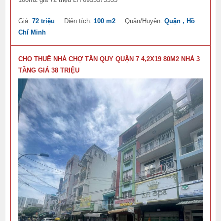
Giá:
72 triệu
Diện tích:
100 m2
Quận/Huyện:
Quận , Hồ
Chí Minh
CHO THUÊ NHÀ CHỢ TÂN QUY QUẬN 7 4,2X19 80M2 NHÀ 3
TẦNG GIÁ 38 TRIỆU