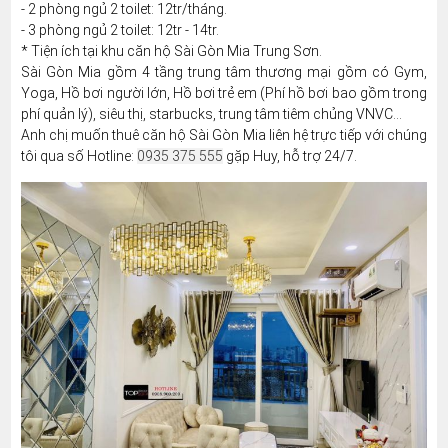
- 2 phòng ngủ 2 toilet: 12tr/tháng.
- 3 phòng ngủ 2 toilet: 12tr - 14tr.
* Tiện ích tại khu căn hộ Sài Gòn Mia Trung Sơn.
Sài Gòn Mia gồm 4 tầng trung tâm thương mại gồm có Gym,
Yoga, Hồ bơi người lớn, Hồ bơi trẻ em (Phí hồ bơi bao gồm trong
phí quản lý), siêu thị, starbucks, trung tâm tiêm chủng VNVC...
Anh chị muốn thuê căn hộ Sài Gòn Mia liên hệ trực tiếp với chúng
tôi qua số Hotline:
0935 375 555
gặp Huy, hỗ trợ 24/7.