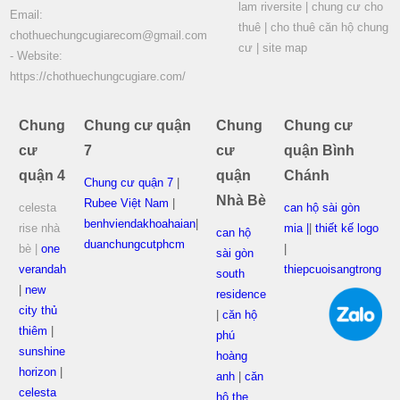
lam riversite
|
chung cư cho
Email:
thuê
|
cho thuê căn hộ chung
chothuechungcugiarecom@gmail.com
cư
|
site map
- Website:
https://chothuechungcugiare.com/
Chung
Chung cư quận
Chung
Chung cư
cư
7
cư
quận Bình
quận 4
quận
Chánh
Chung cư quận 7
|
Nhà Bè
Rubee Việt Nam
|
celesta
can hộ sài gòn
benhviendakhoahaian
|
rise nhà
mia |
|
thiết kế logo
can hộ
duanchungcutphcm
bè |
one
|
sài gòn
verandah
thiepcuoisangtrong
south
|
new
residence
city thủ
|
căn hộ
thiêm
|
phú
sunshine
hoàng
horizon
|
anh
|
căn
celesta
hộ the