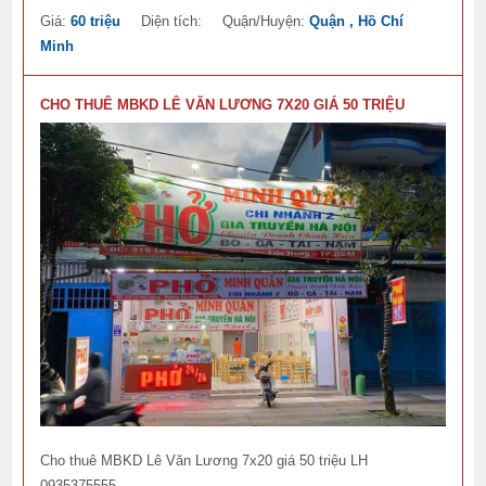
Giá:
60 triệu
Diện tích:
Quận/Huyện:
Quận , Hồ Chí
Minh
CHO THUÊ MBKD LÊ VĂN LƯƠNG 7X20 GIÁ 50 TRIỆU
Cho thuê MBKD Lê Văn Lương 7x20 giá 50 triệu LH
0935375555