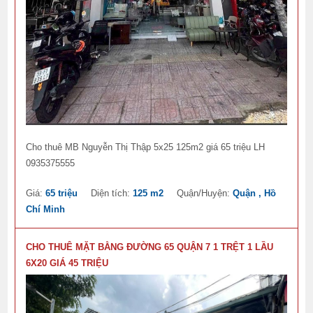
Cho thuê MB Nguyễn Thị Thập 5x25 125m2 giá 65 triệu LH
0935375555
Giá:
65 triệu
Diện tích:
125 m2
Quận/Huyện:
Quận , Hồ
Chí Minh
CHO THUÊ MẶT BẰNG ĐƯỜNG 65 QUẬN 7 1 TRỆT 1 LẦU
6X20 GIÁ 45 TRIỆU