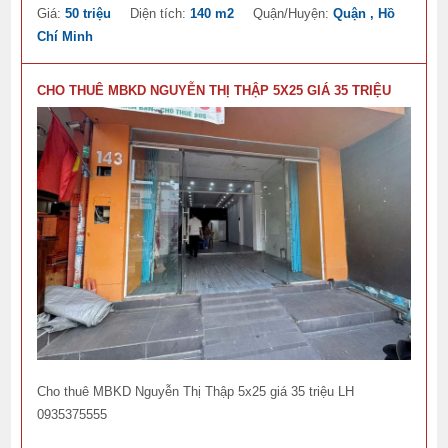
Giá:
50 triệu
Diện tích:
140 m2
Quận/Huyện:
Quận , Hồ
Chí Minh
CHO THUÊ MBKD NGUYỄN THỊ THẬP 5X25 GIÁ 35 TRIỆU
Cho thuê MBKD Nguyễn Thị Thập 5x25 giá 35 triệu LH
0935375555