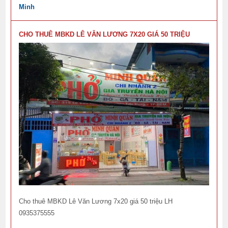
Minh
CHO THUÊ MBKD LÊ VĂN LƯƠNG 7X20 GIÁ 50 TRIỆU
Cho thuê MBKD Lê Văn Lương 7x20 giá 50 triệu LH
0935375555