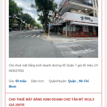
Cho thuê mặt bằng kinh doanh đường 65 Quận 7 giá 65 triệu LH
093537555
Giá:
65 triệu
Diện tích:
Quận/Huyện:
Quận , Hồ Chí
Minh
CHO THUÊ MẶT BẰNG KINH DOANH CHỢ TÂN MỸ 9X16,5
GIÁ 250TR