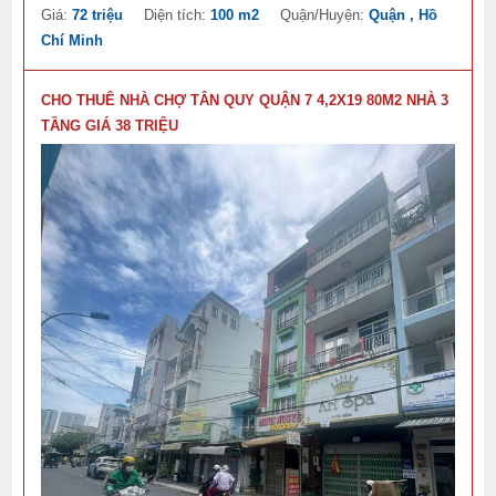
Giá:
72 triệu
Diện tích:
100 m2
Quận/Huyện:
Quận , Hồ
Chí Minh
CHO THUÊ NHÀ CHỢ TÂN QUY QUẬN 7 4,2X19 80M2 NHÀ 3
TẦNG GIÁ 38 TRIỆU