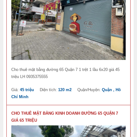
Cho thuê mặt bằng đường 65 Quận 7 1 trệt 1 lầu 6x20 giá 45
triệu LH 0935375555
Giá:
45 triệu
Diện tích:
120 m2
Quận/Huyện:
Quận , Hồ
Chí Minh
CHO THUÊ MẶT BẰNG KINH DOANH ĐƯỜNG 65 QUẬN 7
GIÁ 65 TRIỆU