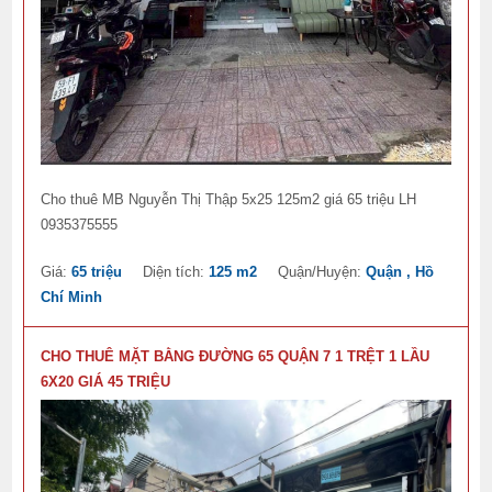
Cho thuê MB Nguyễn Thị Thập 5x25 125m2 giá 65 triệu LH
0935375555
Giá:
65 triệu
Diện tích:
125 m2
Quận/Huyện:
Quận , Hồ
Chí Minh
CHO THUÊ MẶT BẰNG ĐƯỜNG 65 QUẬN 7 1 TRỆT 1 LẦU
6X20 GIÁ 45 TRIỆU