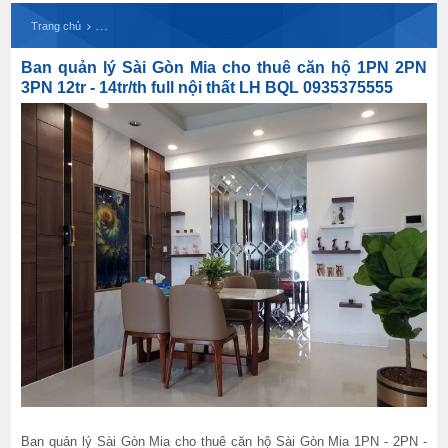
Ban quản lý Sài Gòn Mia cho thuê căn hộ 1PN 2PN 
Trang chủ
Ban quản lý Sài Gòn Mia cho thuê căn hộ 1PN 2PN
3PN 12tr - 14tr/th full nội thất LH BQL 0935375555
Ban quản lý Sài Gòn Mia cho thuê căn hộ Sài Gòn Mia 1PN - 2PN -