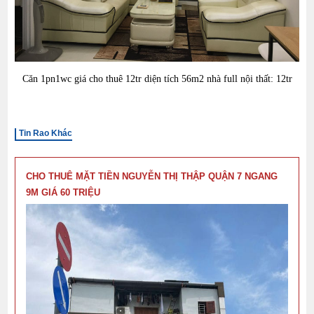
Căn 1
pn1wc giá cho thuê 12
tr diện tích 56
m2 nhà full nội thất: 12tr
Tin Rao Khác
CHO THUÊ MẶT TIỀN NGUYỄN THỊ THẬP QUẬN 7 NGANG
9M GIÁ 60 TRIỆU