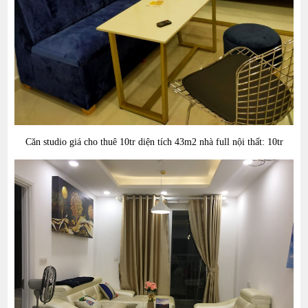
Căn studio
giá cho thuê 10
tr diện tích 43
m2 nhà full nội thất: 10tr