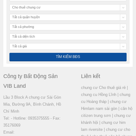
Cho thuê chung cư
Tất cả quận huyện
Tất cả phường
Tất cả diện tích
Tất cả giá
Công ty Bất Động Sản
Liên kết
VIB Land
chung cư Cho thuê giá rẻ
|
chung cu Hồng Lĩnh
|
chung
Lầu 3 Block A chung cư Sài Gòn
cu Hoàng tháp
|
chung cư
Mia, Đường 9A, Bình Chánh, Hồ
Himlam nam sài gòn
|
căn hộ
Chí Minh
citizen trung sơn
|
chung cư
Tel: - Hotline: 0935375555 - Fax:
khánh hội
|
chung cư him
35176069
lam riversite
|
chung cư cho
Email: