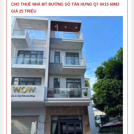
CHO THUÊ NHÀ MT ĐƯỜNG SỐ TÂN HƯNG Q7 4X15 60M2
GIÁ 25 TRIỆU