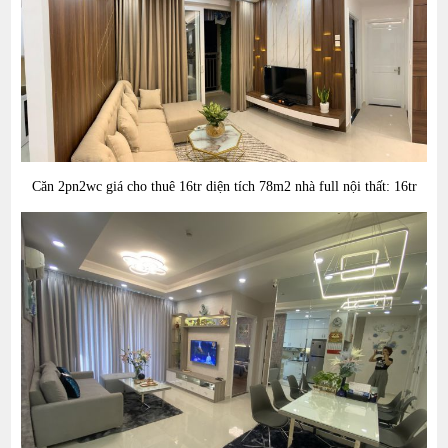
Căn 2
pn2wc giá cho thuê 16
tr diện tích 78
m2 nhà full nội thất: 16tr