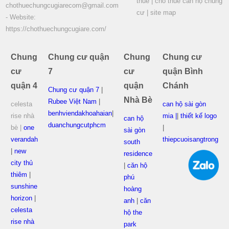
thuê
|
cho thuê căn hộ chung
chothuechungcugiarecom@gmail.com
cư
|
site map
- Website:
https://chothuechungcugiare.com/
Chung
Chung cư quận
Chung
Chung cư
cư
7
cư
quận Bình
quận 4
quận
Chánh
Chung cư quận 7
|
Nhà Bè
Rubee Việt Nam
|
celesta
can hộ sài gòn
benhviendakhoahaian
|
rise nhà
mia |
|
thiết kế logo
can hộ
duanchungcutphcm
bè |
one
|
sài gòn
verandah
thiepcuoisangtrong
south
|
new
residence
city thủ
|
căn hộ
thiêm
|
phú
sunshine
hoàng
horizon
|
anh
|
căn
celesta
hộ the
rise nhà
park