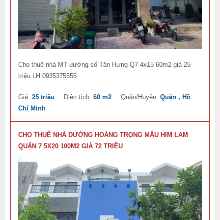
Cho thuê nhà MT đường số Tân Hưng Q7 4x15 60m2 giá 25
triệu LH 0935375555
Giá:
25 triệu
Diện tích:
60 m2
Quận/Huyện:
Quận , Hồ
Chí Minh
CHO THUÊ NHÀ DƯỜNG HOÀNG TRỌNG MẬU HIM LAM
QUẬN 7 5X20 100M2 GIÁ 72 TRIỆU