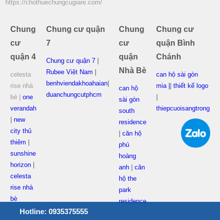
https://chothuechungcugiare.com/
Chung
Chung cư quận
Chung
Chung cư
cư
7
cư
quận Bình
quận 4
quận
Chánh
Chung cư quận 7
|
Nhà Bè
Rubee Việt Nam
|
celesta
can hộ sài gòn
benhviendakhoahaian
|
rise nhà
mia |
|
thiết kế logo
can hộ
duanchungcutphcm
bè |
one
|
sài gòn
verandah
thiepcuoisangtrong
south
|
new
residence
city thủ
|
căn hộ
thiêm
|
phú
sunshine
hoàng
horizon
|
anh
|
căn
celesta
hộ the
rise nhà
park
bè
residence
Hotline: 0935375555