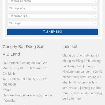
Tất cả quận huyện
Tất cả phường
Tất cả diện tích
Tất cả giá
Công ty Bất Động Sản
Liên kết
VIB Land
chung cư Cho thuê giá rẻ
|
chung cu Hồng Lĩnh
|
chung
Lầu 3 Block A chung cư Sài Gòn
cu Hoàng tháp
|
chung cư
Mia, Đường 9A, Bình Chánh, Hồ
Himlam nam sài gòn
|
căn hộ
Chí Minh
citizen trung sơn
|
chung cư
Tel: - Hotline: 0935375555 - Fax:
khánh hội
|
chung cư him
35176069
lam riversite
|
chung cư cho
Email:
thuê
|
cho thuê căn hộ chung
chothuechungcugiarecom@gmail.com
cư
|
site map
- Website: