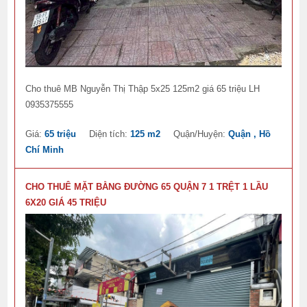
Cho thuê MB Nguyễn Thị Thập 5x25 125m2 giá 65 triệu LH
0935375555
Giá:
65 triệu
Diện tích:
125 m2
Quận/Huyện:
Quận , Hồ
Chí Minh
CHO THUÊ MẶT BẰNG ĐƯỜNG 65 QUẬN 7 1 TRỆT 1 LẦU
6X20 GIÁ 45 TRIỆU