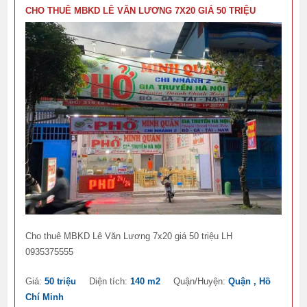
CHO THUÊ MBKD LÊ VĂN LƯƠNG 7X20 GIÁ 50 TRIỆU
Cho thuê MBKD Lê Văn Lương 7x20 giá 50 triệu LH
0935375555
Giá:
50 triệu
Diện tích:
140 m2
Quận/Huyện:
Quận , Hồ
Chí Minh