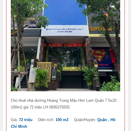
Cho thuê nhà dường Hoàng Trọng Mậu Him Lam Quận 7 5x20
100m2 giá 72 triệu LH 0935375555
Giá:
72 triệu
Diện tích:
100 m2
Quận/Huyện:
Quận , Hồ
Chí Minh