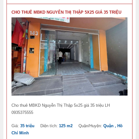
CHO THUÊ MBKD NGUYỄN THỊ THẬP 5X25 GIÁ 35 TRIỆU
Cho thuê MBKD Nguyễn Thị Thập 5x25 giá 35 triệu LH
0935375555
Giá:
35 triệu
Diện tích:
125 m2
Quận/Huyện:
Quận , Hồ
Chí Minh