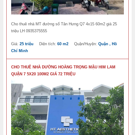
Cho thuê nhà MT đường số Tân Hưng Q7 4x15 60m2 giá 25
triệu LH 0935375555
Giá:
25 triệu
Diện tích:
60 m2
Quận/Huyện:
Quận , Hồ
Chí Minh
CHO THUÊ NHÀ DƯỜNG HOÀNG TRỌNG MẬU HIM LAM
QUẬN 7 5X20 100M2 GIÁ 72 TRIỆU