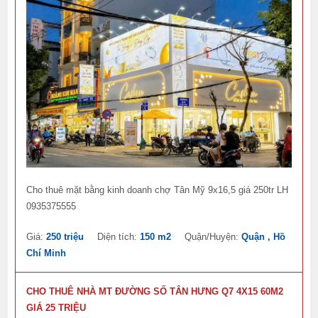
Cho thuê mặt bằng kinh doanh chợ Tân Mỹ 9x16,5 giá 250tr LH
0935375555
Giá:
250 triệu
Diện tích:
150 m2
Quận/Huyện:
Quận , Hồ
Chí Minh
CHO THUÊ NHÀ MT ĐƯỜNG SỐ TÂN HƯNG Q7 4X15 60M2
GIÁ 25 TRIỆU