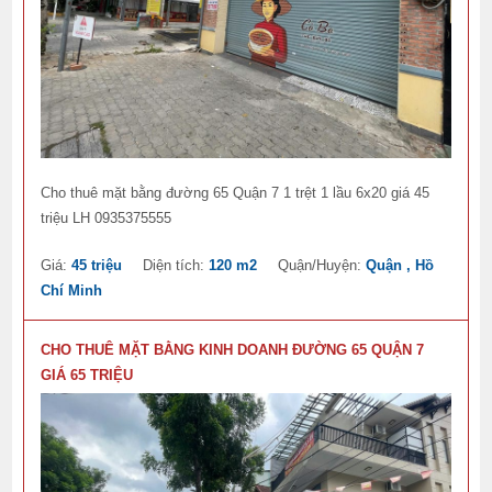
Cho thuê mặt bằng đường 65 Quận 7 1 trệt 1 lầu 6x20 giá 45
triệu LH 0935375555
Giá:
45 triệu
Diện tích:
120 m2
Quận/Huyện:
Quận , Hồ
Chí Minh
CHO THUÊ MẶT BẰNG KINH DOANH ĐƯỜNG 65 QUẬN 7
GIÁ 65 TRIỆU