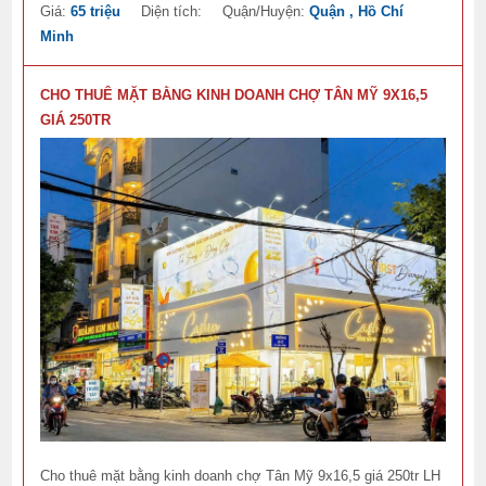
Giá:
65 triệu
Diện tích:
Quận/Huyện:
Quận , Hồ Chí
Minh
CHO THUÊ MẶT BẰNG KINH DOANH CHỢ TÂN MỸ 9X16,5
GIÁ 250TR
Cho thuê mặt bằng kinh doanh chợ Tân Mỹ 9x16,5 giá 250tr LH