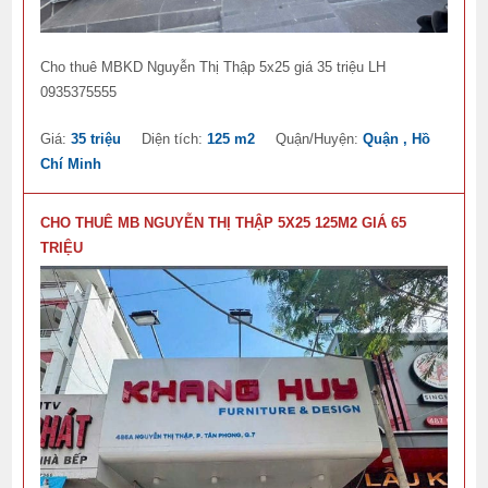
Cho thuê MBKD Nguyễn Thị Thập 5x25 giá 35 triệu LH
0935375555
Giá:
35 triệu
Diện tích:
125 m2
Quận/Huyện:
Quận , Hồ
Chí Minh
CHO THUÊ MB NGUYỄN THỊ THẬP 5X25 125M2 GIÁ 65
TRIỆU