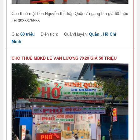
Cho thuê mặt tiền Nguyễn thị thập Quận 7 ngang 9m giá 60 triệu
LH 0935375555
Giá:
60 triệu
Diện tích:
Quận/Huyện:
Quận , Hồ Chí
Minh
CHO THUÊ MBKD LÊ VĂN LƯƠNG 7X20 GIÁ 50 TRIỆU