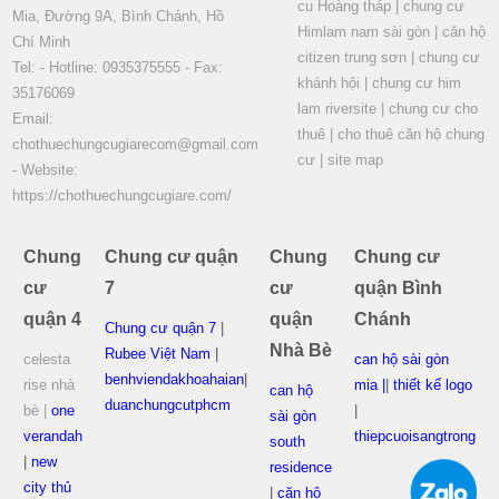
cu Hoàng tháp
|
chung cư
Mia, Đường 9A, Bình Chánh, Hồ
Himlam nam sài gòn
|
căn hộ
Chí Minh
citizen trung sơn
|
chung cư
Tel: - Hotline: 0935375555 - Fax:
khánh hội
|
chung cư him
35176069
lam riversite
|
chung cư cho
Email:
thuê
|
cho thuê căn hộ chung
chothuechungcugiarecom@gmail.com
cư
|
site map
- Website:
https://chothuechungcugiare.com/
Chung
Chung cư quận
Chung
Chung cư
cư
7
cư
quận Bình
quận 4
quận
Chánh
Chung cư quận 7
|
Nhà Bè
Rubee Việt Nam
|
celesta
can hộ sài gòn
benhviendakhoahaian
|
rise nhà
mia |
|
thiết kế logo
can hộ
duanchungcutphcm
bè |
one
|
sài gòn
verandah
thiepcuoisangtrong
south
|
new
residence
city thủ
|
căn hộ