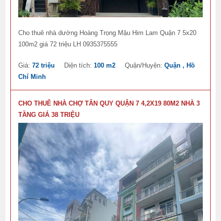
Cho thuê nhà dường Hoàng Trọng Mậu Him Lam Quận 7 5x20
100m2 giá 72 triệu LH 0935375555
Giá:
72 triệu
Diện tích:
100 m2
Quận/Huyện:
Quận , Hồ
Chí Minh
CHO THUÊ NHÀ CHỢ TÂN QUY QUẬN 7 4,2X19 80M2 NHÀ 3
TẦNG GIÁ 38 TRIỆU