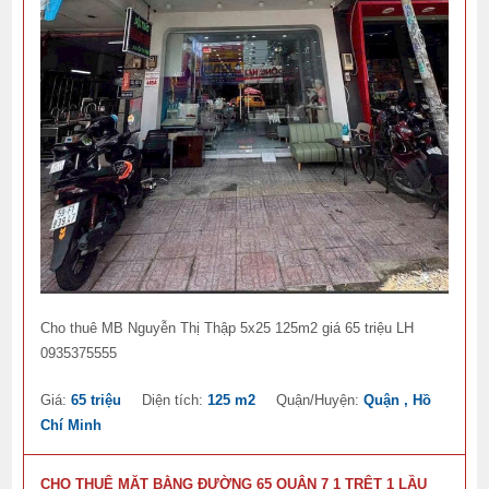
Cho thuê MB Nguyễn Thị Thập 5x25 125m2 giá 65 triệu LH
0935375555
Giá:
65 triệu
Diện tích:
125 m2
Quận/Huyện:
Quận , Hồ
Chí Minh
CHO THUÊ MẶT BẰNG ĐƯỜNG 65 QUẬN 7 1 TRỆT 1 LẦU