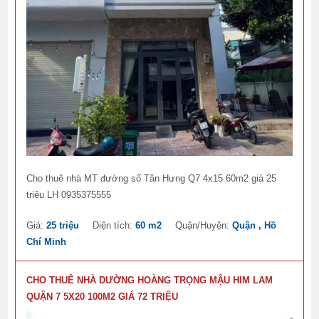
Cho thuê nhà MT đường số Tân Hưng Q7 4x15 60m2 giá 25
triệu LH 0935375555
Giá:
25 triệu
Diện tích:
60 m2
Quận/Huyện:
Quận , Hồ
Chí Minh
CHO THUÊ NHÀ DƯỜNG HOÀNG TRỌNG MẬU HIM LAM
QUẬN 7 5X20 100M2 GIÁ 72 TRIỆU