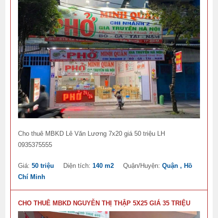
Cho thuê MBKD Lê Văn Lương 7x20 giá 50 triệu LH
0935375555
Giá:
50 triệu
Diện tích:
140 m2
Quận/Huyện:
Quận , Hồ
Chí Minh
CHO THUÊ MBKD NGUYỄN THỊ THẬP 5X25 GIÁ 35 TRIỆU