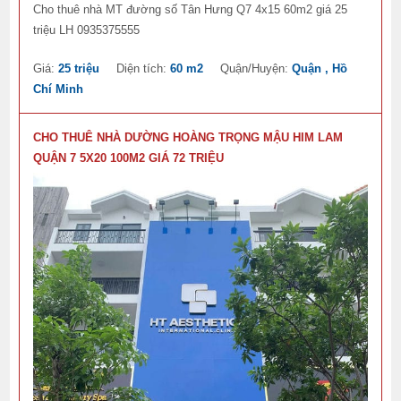
Cho thuê nhà MT đường số Tân Hưng Q7 4x15 60m2 giá 25
triệu LH 0935375555
Giá:
25 triệu
Diện tích:
60 m2
Quận/Huyện:
Quận , Hồ
Chí Minh
CHO THUÊ NHÀ DƯỜNG HOÀNG TRỌNG MẬU HIM LAM
QUẬN 7 5X20 100M2 GIÁ 72 TRIỆU