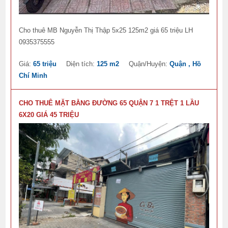
Cho thuê MB Nguyễn Thị Thập 5x25 125m2 giá 65 triệu LH
0935375555
Giá:
65 triệu
Diện tích:
125 m2
Quận/Huyện:
Quận , Hồ
Chí Minh
CHO THUÊ MẶT BẰNG ĐƯỜNG 65 QUẬN 7 1 TRỆT 1 LẦU
6X20 GIÁ 45 TRIỆU