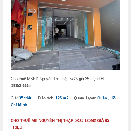
Cho thuê MBKD Nguyễn Thị Thập 5x25 giá 35 triệu LH
0935375555
Giá:
35 triệu
Diện tích:
125 m2
Quận/Huyện:
Quận , Hồ
Chí Minh
CHO THUÊ MB NGUYỄN THỊ THẬP 5X25 125M2 GIÁ 65
TRIỆU