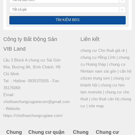
Tất cả giá
Công ty Bất Động Sản
Liên kết
VIB Land
chung cư Cho thuê giá rẻ
|
chung cu Hồng Lĩnh
|
chung
Lầu 3 Block A chung cư Sài Gòn
cu Hoàng tháp
|
chung cư
Mia, Đường 9A, Bình Chánh, Hồ
Himlam nam sài gòn
|
căn hộ
Chí Minh
citizen trung sơn
|
chung cư
Tel: - Hotline: 0935375555 - Fax:
khánh hội
|
chung cư him
35176069
lam riversite
|
chung cư cho
Email:
thuê
|
cho thuê căn hộ chung
chothuechungcugiarecom@gmail.com
cư
|
site map
- Website:
https://chothuechungcugiare.com/
Chung
Chung cư quận
Chung
Chung cư