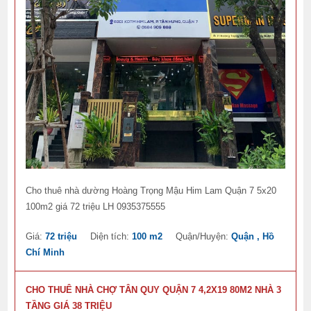
Cho thuê nhà dường Hoàng Trọng Mậu Him Lam Quận 7 5x20
100m2 giá 72 triệu LH 0935375555
Giá:
72 triệu
Diện tích:
100 m2
Quận/Huyện:
Quận , Hồ
Chí Minh
CHO THUÊ NHÀ CHỢ TÂN QUY QUẬN 7 4,2X19 80M2 NHÀ 3
TẦNG GIÁ 38 TRIỆU