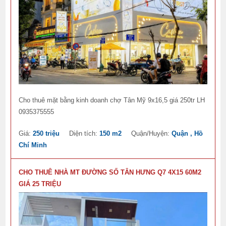
Cho thuê mặt bằng kinh doanh chợ Tân Mỹ 9x16,5 giá 250tr LH
0935375555
Giá:
250 triệu
Diện tích:
150 m2
Quận/Huyện:
Quận , Hồ
Chí Minh
CHO THUÊ NHÀ MT ĐƯỜNG SỐ TÂN HƯNG Q7 4X15 60M2
GIÁ 25 TRIỆU