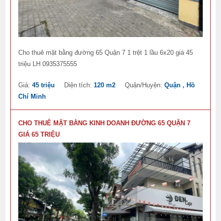
Cho thuê mặt bằng đường 65 Quận 7 1 trệt 1 lầu 6x20 giá 45
triệu LH 0935375555
Giá:
45 triệu
Diện tích:
120 m2
Quận/Huyện:
Quận , Hồ
Chí Minh
CHO THUÊ MẶT BẰNG KINH DOANH ĐƯỜNG 65 QUẬN 7
GIÁ 65 TRIỆU