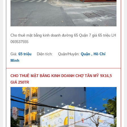
Cho thuê mặt bằng kinh doanh đường 65 Quận 7 giá 65 triệu LH
093537555
Giá:
65 triệu
Diện tích:
Quận/Huyện:
Quận , Hồ Chí
Minh
CHO THUÊ MẶT BẰNG KINH DOANH CHỢ TÂN MỸ 9X16,5
GIÁ 250TR