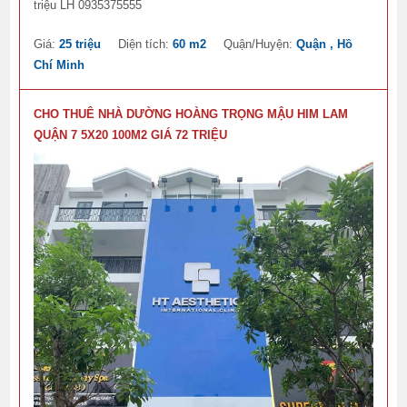
triệu LH 0935375555
Giá:
25 triệu
Diện tích:
60 m2
Quận/Huyện:
Quận , Hồ
Chí Minh
CHO THUÊ NHÀ DƯỜNG HOÀNG TRỌNG MẬU HIM LAM
QUẬN 7 5X20 100M2 GIÁ 72 TRIỆU