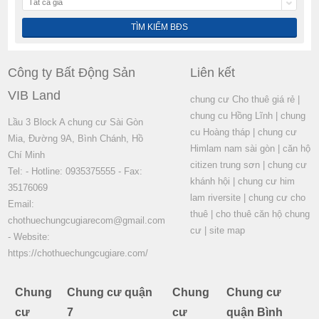
Tất cả giá
Công ty Bất Động Sản
Liên kết
VIB Land
chung cư Cho thuê giá rẻ
|
chung cu Hồng Lĩnh
|
chung
Lầu 3 Block A chung cư Sài Gòn
cu Hoàng tháp
|
chung cư
Mia, Đường 9A, Bình Chánh, Hồ
Himlam nam sài gòn
|
căn hộ
Chí Minh
citizen trung sơn
|
chung cư
Tel: - Hotline: 0935375555 - Fax:
khánh hội
|
chung cư him
35176069
lam riversite
|
chung cư cho
Email:
thuê
|
cho thuê căn hộ chung
chothuechungcugiarecom@gmail.com
cư
|
site map
- Website:
https://chothuechungcugiare.com/
Chung
Chung cư quận
Chung
Chung cư
cư
7
cư
quận Bình