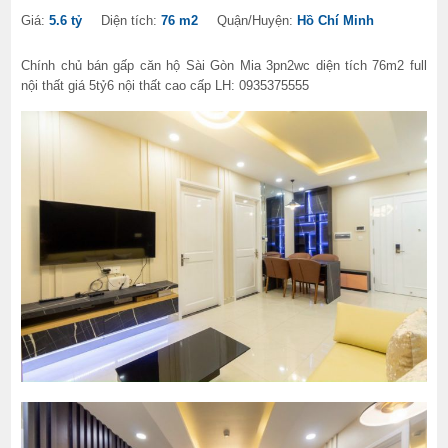
Giá:
5.6 tỷ
Diện tích:
76 m2
Quận/Huyện:
Hồ Chí Minh
Chính chủ bán gấp căn hộ Sài Gòn Mia 3pn2wc diện tích 76m2 full
nội thất giá 5tỷ6 nội thất cao cấp LH: 0935375555