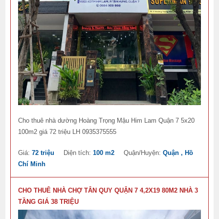
Cho thuê nhà dường Hoàng Trọng Mậu Him Lam Quận 7 5x20
100m2 giá 72 triệu LH 0935375555
Giá:
72 triệu
Diện tích:
100 m2
Quận/Huyện:
Quận , Hồ
Chí Minh
CHO THUÊ NHÀ CHỢ TÂN QUY QUẬN 7 4,2X19 80M2 NHÀ 3
TẦNG GIÁ 38 TRIỆU