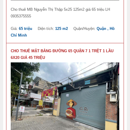
Cho thuê MB Nguyễn Thị Thập 5x25 125m2 giá 65 triệu LH
0935375555
Giá:
65 triệu
Diện tích:
125 m2
Quận/Huyện:
Quận , Hồ
Chí Minh
CHO THUÊ MẶT BẰNG ĐƯỜNG 65 QUẬN 7 1 TRỆT 1 LẦU
6X20 GIÁ 45 TRIỆU