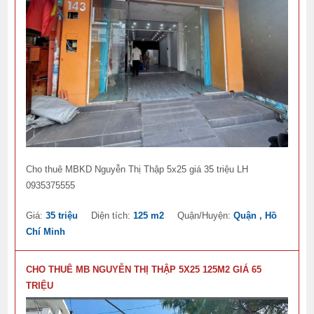
Cho thuê MBKD Nguyễn Thị Thập 5x25 giá 35 triệu LH
0935375555
Giá:
35 triệu
Diện tích:
125 m2
Quận/Huyện:
Quận , Hồ
Chí Minh
CHO THUÊ MB NGUYỄN THỊ THẬP 5X25 125M2 GIÁ 65
TRIỆU