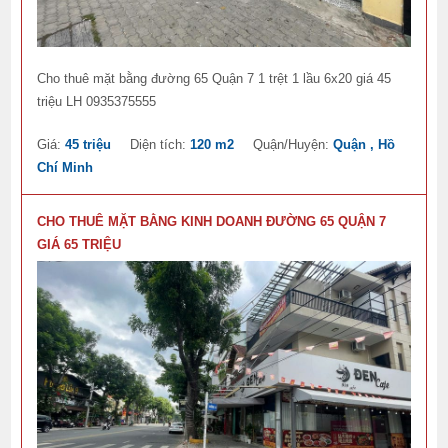
Cho thuê mặt bằng đường 65 Quận 7 1 trệt 1 lầu 6x20 giá 45
triệu LH 0935375555
Giá:
45 triệu
Diện tích:
120 m2
Quận/Huyện:
Quận , Hồ
Chí Minh
CHO THUÊ MẶT BẰNG KINH DOANH ĐƯỜNG 65 QUẬN 7
GIÁ 65 TRIỆU