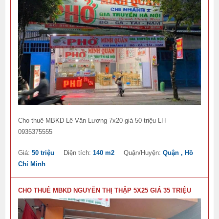
Cho thuê MBKD Lê Văn Lương 7x20 giá 50 triệu LH
0935375555
Giá:
50 triệu
Diện tích:
140 m2
Quận/Huyện:
Quận , Hồ
Chí Minh
CHO THUÊ MBKD NGUYỄN THỊ THẬP 5X25 GIÁ 35 TRIỆU