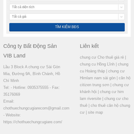
Tất cả diện tích
Tất cả giá
Công ty Bất Động Sản
Liên kết
VIB Land
chung cư Cho thuê giá rẻ
|
chung cu Hồng Lĩnh
|
chung
Lầu 3 Block A chung cư Sài Gòn
cu Hoàng tháp
|
chung cư
Mia, Đường 9A, Bình Chánh, Hồ
Himlam nam sài gòn
|
căn hộ
Chí Minh
citizen trung sơn
|
chung cư
Tel: - Hotline: 0935375555 - Fax:
khánh hội
|
chung cư him
35176069
lam riversite
|
chung cư cho
Email:
thuê
|
cho thuê căn hộ chung
chothuechungcugiarecom@gmail.com
cư
|
site map
- Website:
https://chothuechungcugiare.com/