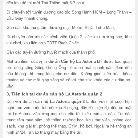
đến khu đô thị mới Thủ Thiêm mất 5-7 phút.
Di chuyển tới tuyến đường cao tốc Song Hành HCM – Long Thành –
Dầu Giây nhanh chóng.
Gần các khu trung tâm thương mại: Metro, BigC, Lotte Mart,…
Di chuyển gần tới các bệnh viện Quận 2, các khu trường học, khu
vui chơi, khu liên hợp TDTT Rạch Chiếc.
Gần các tuyến đường huyết mạch của thành phố.
Một ưu điểm của vị trí
dự án Căn hộ La Astoria
khi được bao quan
bởi dòng sông Sông Giồng Ông Tố xanh mát quanh năm đem đến
bầu không khí trong lành cho cư dân. Không gian kiến trúc thông
thoáng và các mặt giáp sông sẽ có lợi cho sức khỏe của cư dân nơi
đây.
3, Tiện ích tại dự án căn hộ La Astoria quận 2
Đến với dự án
căn hộ La Astoria quận 2
là đến với một cuộc tiện
nghi trọn vẹn. Tiện ích nội khu đa dạng, đầy đủ, hiện đại đều có mặt
tại La Astoria đáp ứng mọi nhu cầu tối thiểu của cư dân. Từ các
trung tâm mua sắm, hệ thống trường học, khu thư viện, phòng đọc
sách, khu giải trí, phòng thể thao, GYM, hồ bơi. Ngoài ra hệ thống an
nình 24/24, ra vào thang máy bằng thẻ từ.