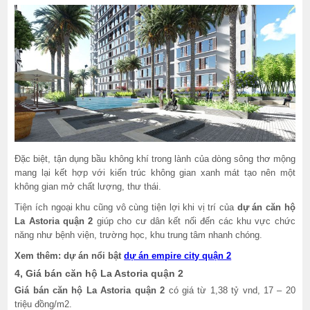
Đặc biệt, tận dụng bầu không khí trong lành của dòng sông thơ mộng
mang lại kết hợp với kiến trúc không gian xanh mát tạo nên một
không gian mở chất lượng, thư thái.
Tiện ích ngoại khu cũng vô cùng tiện lợi khi vị trí của
dự án căn hộ
La Astoria quận 2
giúp cho cư dân kết nối đến các khu vực chức
năng như bệnh viện, trường học, khu trung tâm nhanh chóng.
Xem thêm: dự án nổi bật
dự án empire city quận 2
4, Giá bán căn hộ La Astoria quận 2
Giá bán căn hộ La Astoria quận 2
có giá từ 1,38 tỷ vnd, 17 – 20
triệu đồng/m2.