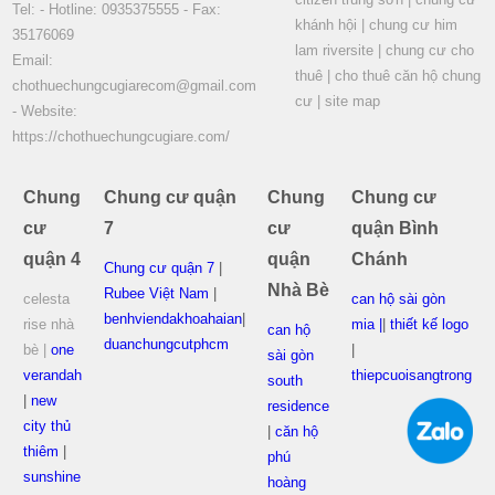
Tel: - Hotline: 0935375555 - Fax:
khánh hội
|
chung cư him
35176069
lam riversite
|
chung cư cho
Email:
thuê
|
cho thuê căn hộ chung
chothuechungcugiarecom@gmail.com
cư
|
site map
- Website:
https://chothuechungcugiare.com/
Chung
Chung cư quận
Chung
Chung cư
cư
7
cư
quận Bình
quận 4
quận
Chánh
Chung cư quận 7
|
Nhà Bè
Rubee Việt Nam
|
celesta
can hộ sài gòn
benhviendakhoahaian
|
rise nhà
mia |
|
thiết kế logo
can hộ
duanchungcutphcm
bè |
one
|
sài gòn
verandah
thiepcuoisangtrong
south
|
new
residence
city thủ
|
căn hộ
thiêm
|
phú
sunshine
hoàng