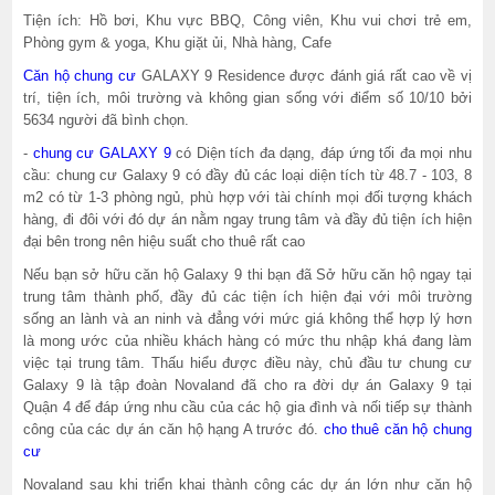
Tiện ích: Hồ bơi, Khu vực BBQ, Công viên, Khu vui chơi trẻ em,
Phòng gym & yoga, Khu giặt ủi, Nhà hàng, Cafe
Căn hộ chung cư
GALAXY 9 Residence được đánh giá rất cao về vị
trí, tiện ích, môi trường và không gian sống với điểm số 10/10 bởi
5634 người đã bình chọn.
-
chung cư GALAXY 9
có Diện tích đa dạng, đáp ứng tối đa mọi nhu
cầu: chung cư Galaxy 9 có đầy đủ các loại diện tích từ 48.7 - 103, 8
m2 có từ 1-3 phòng ngủ, phù hợp với tài chính mọi đối tượng khách
hàng, đi đôi với đó dự án nằm ngay trung tâm và đầy đủ tiện ích hiện
đại bên trong nên hiệu suất cho thuê rất cao
Nếu bạn sở hữu căn hộ Galaxy 9 thi bạn đã Sở hữu căn hộ ngay tại
trung tâm thành phố, đầy đủ các tiện ích hiện đại với môi trường
sống an lành và an ninh và đẳng với mức giá không thể hợp lý hơn
là mong ước của nhiều khách hàng có mức thu nhập khá đang làm
việc tại trung tâm. Thấu hiểu được điều này, chủ đầu tư chung cư
Galaxy 9 là tập đoàn Novaland đã cho ra đời dự án Galaxy 9 tại
Quận 4 để đáp ứng nhu cầu của các hộ gia đình và nối tiếp sự thành
công của các dự án căn hộ hạng A trước đó.
cho thuê căn hộ chung
cư
Novaland sau khi triển khai thành công các dự án lớn như căn hộ