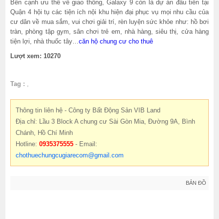
Bên cạnh ưu thế về giao thông, Galaxy 9 còn là dự án đầu tiên tại
Quận 4 hội tụ các tiện ích nội khu hiện đại phục vụ mọi nhu cầu của
cư dân về mua sắm, vui chơi giải trí, rèn luyện sức khỏe như: hồ bơi
tràn, phòng tập gym, sân chơi trẻ em, nhà hàng, siêu thị, cửa hàng
tiện lợi, nhà thuốc tây…
căn hộ chung cư cho thuê
Lượt xem: 10270
Tag :
,
Thông tin liên hệ - Công ty Bất Động Sản VIB Land
Địa chỉ: Lầu 3 Block A chung cư Sài Gòn Mia, Đường 9A, Bình
Chánh, Hồ Chí Minh
Hotline:
0935375555
- Email:
chothuechungcugiarecom@gmail.com
BẢN ĐỒ