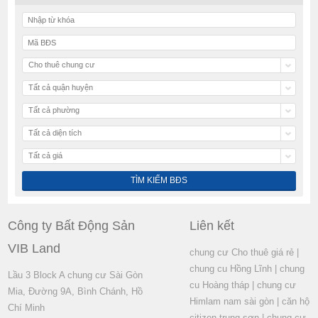
Cho thuê chung cư
Tất cả quận huyện
Tất cả phường
Tất cả diện tích
Tất cả giá
Công ty Bất Động Sản
Liên kết
VIB Land
chung cư Cho thuê giá rẻ
|
chung cu Hồng Lĩnh
|
chung
Lầu 3 Block A chung cư Sài Gòn
cu Hoàng tháp
|
chung cư
Mia, Đường 9A, Bình Chánh, Hồ
Himlam nam sài gòn
|
căn hộ
Chí Minh
citizen trung sơn
|
chung cư