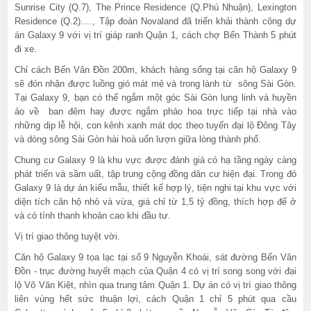
Sunrise City (Q.7), The Prince Residence (Q.Phú Nhuận), Lexington
Residence (Q.2)…., Tập đoàn Novaland đã triển khải thành công dự
án Galaxy 9 với vị trí giáp ranh Quận 1, cách chợ Bến Thành 5 phút
đi xe.
Chỉ cách Bến Vân Đồn 200m, khách hàng sống tại căn hộ Galaxy 9
sẽ đón nhận được luồng gió mát mẻ và trong lành từ sông Sài Gòn.
Tại Galaxy 9, bạn có thể ngắm một góc Sài Gòn lung linh và huyền
ảo về ban đêm hay được ngắm pháo hoa trực tiếp tại nhà vào
những dịp lễ hội, con kênh xanh mát dọc theo tuyến đại lộ Đông Tây
và dòng sông Sài Gòn hài hoà uốn lượn giữa lòng thành phố.
Chung cư Galaxy 9 là khu vực được đánh giá có hạ tầng ngày càng
phát triển và sầm uất, tập trung cộng đồng dân cư hiện đại. Trong đó
Galaxy 9 là dự án kiểu mẫu, thiết kế hợp lý, tiện nghi tại khu vực với
diện tích căn hộ nhỏ và vừa, giá chỉ từ 1,5 tỷ đồng, thích hợp để ở
và có tính thanh khoản cao khi đầu tư.
Vị trí giao thông tuyệt vời.
Căn hộ Galaxy 9 tọa lạc tại số 9 Nguyễn Khoái, sát đường Bến Vân
Đồn - trục đường huyết mạch của Quận 4 có vị trí song song với đại
lộ Võ Văn Kiệt, nhìn qua trung tâm Quận 1. Dự án có vị trí giao thông
liên vùng hết sức thuận lợi, cách Quận 1 chỉ 5 phút qua cầu