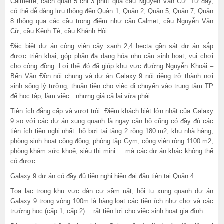
Calmette, cách quận 5 chỉ 3 phút qua cầu Nguyễn Văn Cừ. Từ đây,
có thể dễ dàng lưu thông đến Quận 1, Quận 2, Quận 5, Quận 7, Quận
8 thông qua các cầu trọng điểm như cầu Calmet, cầu Nguyễn Văn
Cừ, cầu Kênh Tẻ, cầu Khánh Hội…
Đặc biệt dự án công viên cây xanh 2,4 hecta gần sát dự án sắp
được triển khai, góp phần đa dạng hóa nhu cầu sinh hoạt, vui chơi
cho cộng đồng. Lợi thế đó đã giúp khu vực đường Nguyễn Khoái –
Bến Vân Đồn nói chung và dự án Galaxy 9 nói riêng trở thành nơi
sinh sống lý tưởng, thuận tiện cho việc di chuyển vào trung tâm TP
để học tập, làm việc…nhưng giá cả lại vừa phải.
Tiện ích đẳng cấp và vượt trội: Điểm khách biệt lớn nhất của Galaxy
9 so với các dự án xung quanh là ngay căn hộ cũng có đầy đủ các
tiện ích tiện nghi nhất: hồ bơi tại tầng 2 rộng 180 m2, khu nhà hàng,
phòng sinh hoạt cộng đồng, phòng tập Gym, công viên rộng 1100 m2,
phòng khám sức khoẻ, siêu thị mini ... mà các dự án khác không thể
có được
Galaxy 9 dự án có đầy đủ tiện nghi hiện đại đầu tiên tại Quận 4.
Tọa lạc trong khu vực dân cư sầm uất, hội tụ xung quanh dự án
Galaxy 9 trong vòng 100m là hàng loạt các tiện ích như chợ và các
trường học (cấp 1, cấp 2)… rất tiện lợi cho việc sinh hoạt gia đình.