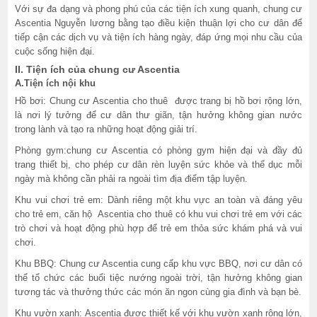
Với sự đa dạng và phong phú của các tiện ích xung quanh, chung cư
Ascentia Nguyễn lương bằng tạo điều kiện thuận lợi cho cư dân để
tiếp cận các dịch vụ và tiện ích hàng ngày, đáp ứng mọi nhu cầu của
cuộc sống hiện đại.
II. Tiện ích của chung cư Ascentia
A.Tiện ích nội khu
Hồ bơi: Chung cư Ascentia cho thuê được trang bị hồ bơi rộng lớn,
là nơi lý tưởng để cư dân thư giãn, tận hưởng không gian nước
trong lành và tạo ra những hoạt động giải trí.
Phòng gym:chung cư Ascentia có phòng gym hiện đại và đầy đủ
trang thiết bị, cho phép cư dân rèn luyện sức khỏe và thể dục mỗi
ngày mà không cần phải ra ngoài tìm địa điểm tập luyện.
Khu vui chơi trẻ em: Dành riêng một khu vực an toàn và đáng yêu
cho trẻ em, căn hộ Ascentia cho thuê có khu vui chơi trẻ em với các
trò chơi và hoạt động phù hợp để trẻ em thỏa sức khám phá và vui
chơi.
Khu BBQ: Chung cư Ascentia cung cấp khu vực BBQ, nơi cư dân có
thể tổ chức các buổi tiệc nướng ngoài trời, tận hưởng không gian
tương tác và thưởng thức các món ăn ngon cùng gia đình và bạn bè.
Khu vườn xanh: Ascentia được thiết kế với khu vườn xanh rộng lớn,