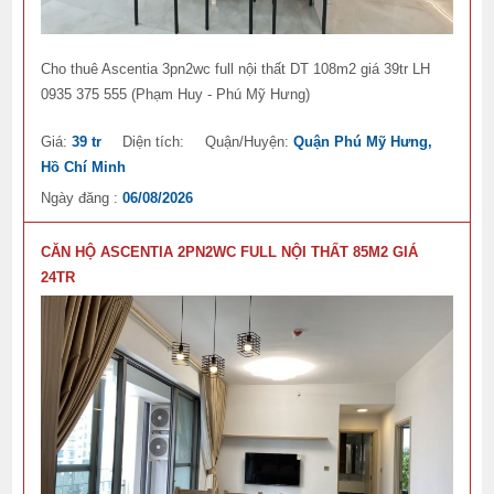
Cho thuê Ascentia 3pn2wc full nội thất DT 108m2 giá 39tr LH
0935 375 555 (Phạm Huy - Phú Mỹ Hưng)
Giá:
39 tr
Diện tích:
Quận/Huyện:
Quận Phú Mỹ Hưng,
Hồ Chí Minh
Ngày đăng :
06/08/2026
CĂN HỘ ASCENTIA 2PN2WC FULL NỘI THẤT 85M2 GIÁ
24TR