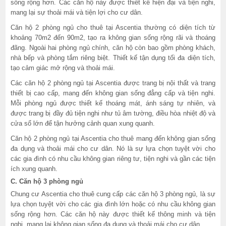
sống rộng hơn. Các căn hộ này được thiết kế hiện đại và tiện nghi,
mang lại sự thoải mái và tiện lợi cho cư dân.
Căn hộ 2 phòng ngủ cho thuê tại Ascentia thường có diện tích từ
khoảng 70m2 đến 90m2, tạo ra không gian sống rộng rãi và thoáng
đãng. Ngoài hai phòng ngủ chính, căn hộ còn bao gồm phòng khách,
nhà bếp và phòng tắm riêng biệt. Thiết kế tận dụng tối đa diện tích,
tạo cảm giác mở rộng và thoải mái.
Các căn hộ 2 phòng ngủ tại Ascentia được trang bị nội thất và trang
thiết bị cao cấp, mang đến không gian sống đẳng cấp và tiện nghi.
Mỗi phòng ngủ được thiết kế thoáng mát, ánh sáng tự nhiên, và
được trang bị đầy đủ tiện nghi như tủ âm tường, điều hòa nhiệt độ và
cửa sổ lớn để tận hưởng cảnh quan xung quanh.
Căn hộ 2 phòng ngủ tại Ascentia cho thuê mang đến không gian sống
đa dụng và thoải mái cho cư dân. Nó là sự lựa chọn tuyệt vời cho
các gia đình có nhu cầu không gian riêng tư, tiện nghi và gần các tiện
ích xung quanh.
C. Căn hộ 3 phòng ngủ
Chung cư Ascentia cho thuê cung cấp các căn hộ 3 phòng ngủ, là sự
lựa chọn tuyệt vời cho các gia đình lớn hoặc có nhu cầu không gian
sống rộng hơn. Các căn hộ này được thiết kế thông minh và tiện
nghi, mang lại không gian sống đa dụng và thoải mái cho cư dân.