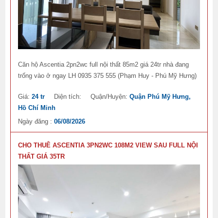
Căn hộ Ascentia 2pn2wc full nội thất 85m2 giá 24tr nhà đang
trống vào ở ngay LH 0935 375 555 (Phạm Huy - Phú Mỹ Hưng)
Giá:
24 tr
Diện tích:
Quận/Huyện:
Quận Phú Mỹ Hưng,
Hồ Chí Minh
Ngày đăng :
06/08/2026
CHO THUÊ ASCENTIA 3PN2WC 108M2 VIEW SAU FULL NỘI
THẤT GIÁ 35TR