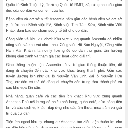
Quốc tế Đinh Thiện Lý, Trường Quốc tế RMIT, đáp ứng nhu cầu giáo
dục của cư dân và con em của họ.
Bệnh viện và cơ sở y tế: Ascentia nằm gần các bệnh viện và cơ sở
y tế lớn như Bệnh viện FV, Bệnh viện Tim Tâm Đức, Bệnh viện Việt
Pháp, đảm bảo sự chăm sóc y tế tốt cho cư dân.
Công viên và khu vui chơi: Khu vực xung quanh Ascentia có nhiều
công viên và khu vui chơi, như Công viên Hồ Bán Nguyệt, Công viên
Nam Vân Khánh, là nơi lý tưởng để cư dân thư giãn, tận hưởng
không gian xanh và tham gia các hoạt động giải trí.
Giao thông thuận tiện: Ascentia có vị trí giao thông thuận tiện, dễ
dàng di chuyển đến các khu vực khác trong thành phố. Gần các
tuyến đường lớn như đại lộ Nguyễn Văn Linh, đại lộ Nguyễn Hữu
Thọ, cư dân có thể dễ dàng di chuyển đến trung tâm thành phố và
các khu vực lân cận.
Nhà hàng, quán café và các tiện ích khác: Khu vực xung quanh
Ascentia Phú mỹ hưng có nhiều nhà hàng, quán café, cửa hàng tiện
lợi và các dịch vụ khác, đáp ứng nhu cầu ẩm thực, mua sắm và giải
trí của cư dân.
Tiện ích ngoại khu tại chung cư Ascentia tạo điều kiện thuận lợi cho
cư dân tiếp cận các dịch vụ và tiện ích hàng ngày, từ mua sắm, giáo