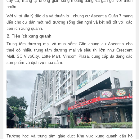
cây cỏ, mang lại không gian sống thoáng đãng và gần gũi với thiên
nhiên.
Với vị trí địa lý đắc địa và thuận lợi, chung cư Ascentia Quận 7 mang
đến cho cư dân một môi trường sống tiện nghi và kết nối tốt với các
tiện ích xung quanh.
B. Tiện ích xung quanh
Trung tâm thương mại và mua sắm: Gần chung cư Ascentia cho
thuê có nhiều trung tâm thương mại và siêu thị lớn như Crescent
Mall, SC VivoCity, Lotte Mart, Vincom Plaza, cung cấp đa dạng các
sản phẩm và dịch vụ mua sắm.
Trường học và trung tâm giáo dục: Khu vực xung quanh căn hộ