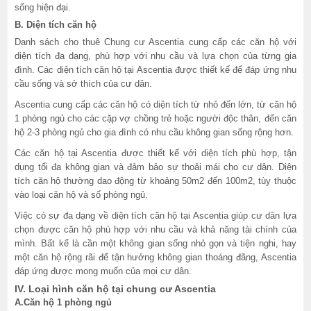
sống hiện đại.
B. Diện tích căn hộ
Danh sách cho thuê Chung cư Ascentia cung cấp các căn hộ với
diện tích đa dạng, phù hợp với nhu cầu và lựa chọn của từng gia
đình. Các diện tích căn hộ tại Ascentia được thiết kế để đáp ứng nhu
cầu sống và sở thích của cư dân.
Ascentia cung cấp các căn hộ có diện tích từ nhỏ đến lớn, từ căn hộ
1 phòng ngủ cho các cặp vợ chồng trẻ hoặc người độc thân, đến căn
hộ 2-3 phòng ngủ cho gia đình có nhu cầu không gian sống rộng hơn.
Các căn hộ tại Ascentia được thiết kế với diện tích phù hợp, tận
dụng tối đa không gian và đảm bảo sự thoải mái cho cư dân. Diện
tích căn hộ thường dao động từ khoảng 50m2 đến 100m2, tùy thuộc
vào loại căn hộ và số phòng ngủ.
Việc có sự đa dạng về diện tích căn hộ tại Ascentia giúp cư dân lựa
chọn được căn hộ phù hợp với nhu cầu và khả năng tài chính của
mình. Bất kể là cần một không gian sống nhỏ gọn và tiện nghi, hay
một căn hộ rộng rãi để tận hưởng không gian thoáng đãng, Ascentia
đáp ứng được mong muốn của mọi cư dân.
IV. Loại hình căn hộ tại chung cư Ascentia
A.Căn hộ 1 phòng ngủ