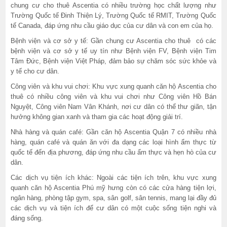
chung cư cho thuê Ascentia có nhiều trường học chất lượng như
Trường Quốc tế Đinh Thiện Lý, Trường Quốc tế RMIT, Trường Quốc
tế Canada, đáp ứng nhu cầu giáo dục của cư dân và con em của họ.
Bệnh viện và cơ sở y tế: Gần chung cư Ascentia cho thuê có các
bệnh viện và cơ sở y tế uy tín như Bệnh viện FV, Bệnh viện Tim
Tâm Đức, Bệnh viện Việt Pháp, đảm bảo sự chăm sóc sức khỏe và
y tế cho cư dân.
Công viên và khu vui chơi: Khu vực xung quanh căn hộ Ascentia cho
thuê có nhiều công viên và khu vui chơi như Công viên Hồ Bán
Nguyệt, Công viên Nam Vân Khánh, nơi cư dân có thể thư giãn, tận
hưởng không gian xanh và tham gia các hoạt động giải trí.
Nhà hàng và quán café: Gần căn hộ Ascentia Quận 7 có nhiều nhà
hàng, quán café và quán ăn với đa dạng các loại hình ẩm thực từ
quốc tế đến địa phương, đáp ứng nhu cầu ẩm thực và hẹn hò của cư
dân.
Các dịch vụ tiện ích khác: Ngoài các tiện ích trên, khu vực xung
quanh căn hộ Ascentia Phú mỹ hưng còn có các cửa hàng tiện lợi,
ngân hàng, phòng tập gym, spa, sân golf, sân tennis, mang lại đầy đủ
các dịch vụ và tiện ích để cư dân có một cuộc sống tiện nghi và
đáng sống.