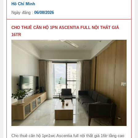
Hồ Chí Minh
Ngày đăng :
06/08/2026
CHO THUÊ CĂN HỘ 1PN ASCENTIA FULL NỘI THẤT GIÁ
16TR
Cho thuê căn hộ 1pn1wc Ascentia full nội thất giá 16tr tầng cao