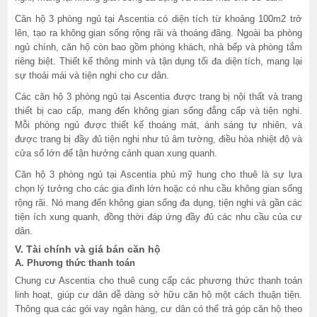
Căn hộ 3 phòng ngủ tại Ascentia có diện tích từ khoảng 100m2 trở
lên, tạo ra không gian sống rộng rãi và thoáng đãng. Ngoài ba phòng
ngủ chính, căn hộ còn bao gồm phòng khách, nhà bếp và phòng tắm
riêng biệt. Thiết kế thông minh và tận dụng tối đa diện tích, mang lại
sự thoải mái và tiện nghi cho cư dân.
Các căn hộ 3 phòng ngủ tại Ascentia được trang bị nội thất và trang
thiết bị cao cấp, mang đến không gian sống đẳng cấp và tiện nghi.
Mỗi phòng ngủ được thiết kế thoáng mát, ánh sáng tự nhiên, và
được trang bị đầy đủ tiện nghi như tủ âm tường, điều hòa nhiệt độ và
cửa sổ lớn để tận hưởng cảnh quan xung quanh.
Căn hộ 3 phòng ngủ tại Ascentia phú mỹ hung cho thuê là sự lựa
chọn lý tưởng cho các gia đình lớn hoặc có nhu cầu không gian sống
rộng rãi. Nó mang đến không gian sống đa dụng, tiện nghi và gần các
tiện ích xung quanh, đồng thời đáp ứng đầy đủ các nhu cầu của cư
dân.
V. Tài chính và giá bán căn hộ
A. Phương thức thanh toán
Chung cư Ascentia cho thuê cung cấp các phương thức thanh toán
linh hoạt, giúp cư dân dễ dàng sở hữu căn hộ một cách thuận tiện.
Thông qua các gói vay ngân hàng, cư dân có thể trả góp căn hộ theo