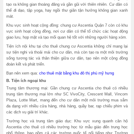
tạo ra không gian thoáng đãng và gần gũi với thiên nhiên. Cư dân có
thể đi dạo, tập yoga, hay ngồi thư giãn tận hưởng không gian xanh
mát.
Khu vực sinh hoạt cộng đồng: chung cư Ascentia Quận 7 còn có khu
vực sinh hoạt cộng đồng, nơi cư dân có thể tổ chức các hoạt động
giao lưu, họp mặt và tạo mối quan hệ tốt với những người hàng xóm.
Tiện ích nội khu tại cho thuê chung cư Ascentia không chỉ mang lại
sự tiện nghi và thoải mái cho cư dân, mà còn tạo ra một môi trường
sống tương tác và thân thiện giữa cư dân, tạo nên một cộng đồng
đoàn kết và phát triển.
Bạn nên xem qua:
cho thuê mặt bằng khu đô thị phú mỹ hưng
B. Tiện ích ngoại khu
Trung tâm thương mại: Gần chung cư Ascentia cho thuê có nhiều
trung tâm thương mại lớn như SC VivoCity, Crescent Mall, Vincom
Plaza, Lotte Mart, mang đến cho cư dân một môi trường mua sắm
đa dạng với nhiều cửa hàng, nhà hàng, quầy bar, rạp chiếu phim và
các dịch vụ giải trí khác.
Trường học và trung tâm giáo dục: Khu vực xung quanh căn hộ
Ascentia cho thuê có nhiều trường học từ mẫu giáo đến trung học
phổ thông, bao gồm cả các trường quốc tế nổi tiếng như Trường