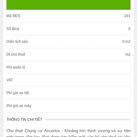
Mã BĐS
191
Số tầng
0
Diện tích sàn
0 m2
Dt cho thuê
m2
Phí quản lý
VAT
Phí gửi xe ôtô
Phí gửi xe máy
THÔNG TIN CHI TIẾT
Cho thuê Chung cư Ascentia - Khoảng trời thịnh vượng và sự tiện
nghi trong tầm tay, Bạn đang tìm kiếm một căn hộ cho thuê tại khu