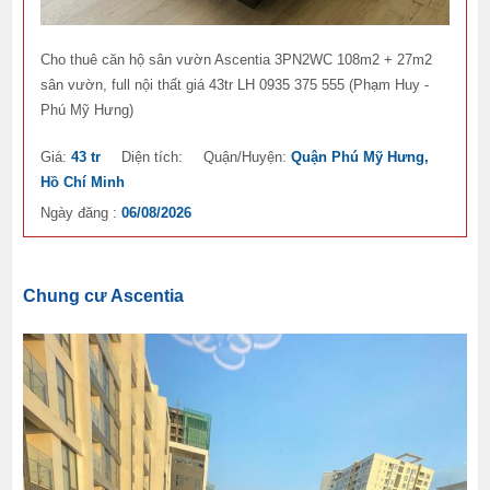
Cho thuê căn hộ sân vườn Ascentia 3PN2WC 108m2 + 27m2
sân vườn, full nội thất giá 43tr LH 0935 375 555 (Phạm Huy -
Phú Mỹ Hưng)
Giá:
43 tr
Diện tích:
Quận/Huyện:
Quận Phú Mỹ Hưng,
Hồ Chí Minh
Ngày đăng :
06/08/2026
Chung cư Ascentia