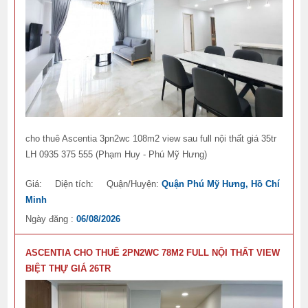
cho thuê Ascentia 3pn2wc 108m2 view sau full nội thất giá 35tr
LH 0935 375 555 (Phạm Huy - Phú Mỹ Hưng)
Giá:
Diện tích:
Quận/Huyện:
Quận Phú Mỹ Hưng, Hồ Chí
Minh
Ngày đăng :
06/08/2026
ASCENTIA CHO THUÊ 2PN2WC 78M2 FULL NỘI THẤT VIEW
BIỆT THỰ GIÁ 26TR