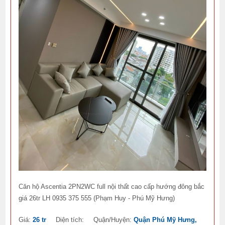
Căn hộ Ascentia 2PN2WC full nội thất cao cấp hướng đông bắc
giá 26tr LH 0935 375 555 (Phạm Huy - Phú Mỹ Hưng)
Giá:
26 tr
Diện tích:
Quận/Huyện:
Quận Phú Mỹ Hưng,