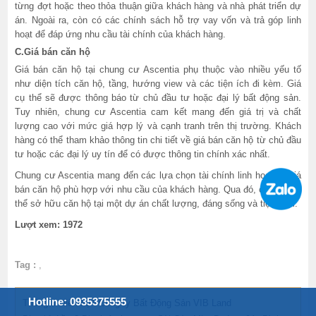
từng đợt hoặc theo thỏa thuận giữa khách hàng và nhà phát triển dự
án. Ngoài ra, còn có các chính sách hỗ trợ vay vốn và trả góp linh
hoạt để đáp ứng nhu cầu tài chính của khách hàng.
C.Giá bán căn hộ
Giá bán căn hộ tại chung cư Ascentia phụ thuộc vào nhiều yếu tố
như diện tích căn hộ, tầng, hướng view và các tiện ích đi kèm. Giá
cụ thể sẽ được thông báo từ chủ đầu tư hoặc đại lý bất động sản.
Tuy nhiên, chung cư Ascentia cam kết mang đến giá trị và chất
lượng cao với mức giá hợp lý và cạnh tranh trên thị trường. Khách
hàng có thể tham khảo thông tin chi tiết về giá bán căn hộ từ chủ đầu
tư hoặc các đại lý uy tín để có được thông tin chính xác nhất.
Chung cư Ascentia mang đến các lựa chọn tài chính linh hoạt và giá
bán căn hộ phù hợp với nhu cầu của khách hàng. Qua đó, cư dân có
thể sở hữu căn hộ tại một dự án chất lượng, đáng sống và tiện nghi.
Lượt xem: 1972
Tag :
,
Hotline: 0935375555
Thông tin liên hệ - Công ty Bất Động Sản VIB Land