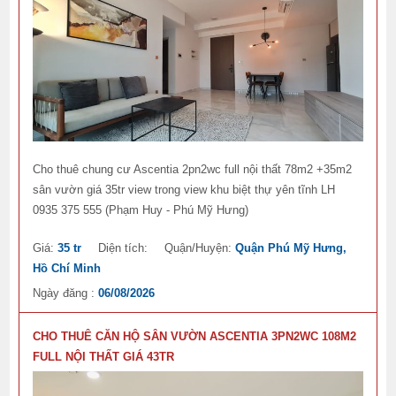
Cho thuê chung cư Ascentia 2pn2wc full nội thất 78m2 +35m2
sân vườn giá 35tr view trong view khu biệt thự yên tĩnh LH
0935 375 555 (Phạm Huy - Phú Mỹ Hưng)
Giá:
35 tr
Diện tích:
Quận/Huyện:
Quận Phú Mỹ Hưng,
Hồ Chí Minh
Ngày đăng :
06/08/2026
CHO THUÊ CĂN HỘ SÂN VƯỜN ASCENTIA 3PN2WC 108M2
FULL NỘI THẤT GIÁ 43TR