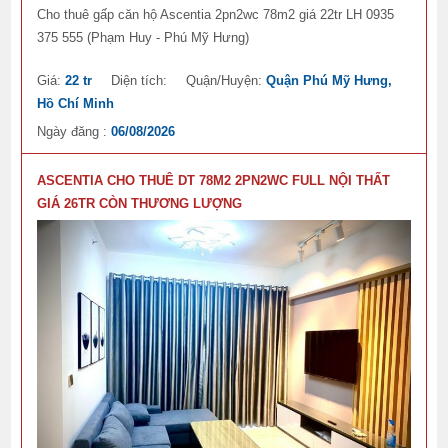
Cho thuê gấp căn hộ Ascentia 2pn2wc 78m2 giá 22tr LH 0935
375 555 (Phạm Huy - Phú Mỹ Hưng)
Giá:
22 tr
Diện tích:
Quận/Huyện:
Quận Phú Mỹ Hưng,
Hồ Chí Minh
Ngày đăng :
06/08/2026
ASCENTIA CHO THUÊ DT 78M2 2PN2WC FULL NỘI THẤT
GIÁ 26TR CÒN THƯƠNG LƯỢNG