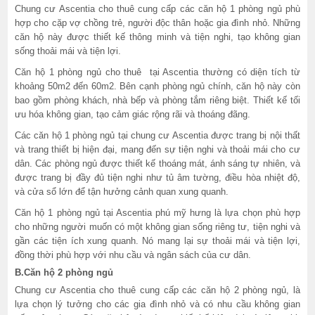
Chung cư Ascentia cho thuê cung cấp các căn hộ 1 phòng ngủ phù
hợp cho cặp vợ chồng trẻ, người độc thân hoặc gia đình nhỏ. Những
căn hộ này được thiết kế thông minh và tiện nghi, tạo không gian
sống thoải mái và tiện lợi.
Căn hộ 1 phòng ngủ cho thuê tại Ascentia thường có diện tích từ
khoảng 50m2 đến 60m2. Bên cạnh phòng ngủ chính, căn hộ này còn
bao gồm phòng khách, nhà bếp và phòng tắm riêng biệt. Thiết kế tối
ưu hóa không gian, tạo cảm giác rộng rãi và thoáng đãng.
Các căn hộ 1 phòng ngủ tại chung cư Ascentia được trang bị nội thất
và trang thiết bị hiện đại, mang đến sự tiện nghi và thoải mái cho cư
dân. Các phòng ngủ được thiết kế thoáng mát, ánh sáng tự nhiên, và
được trang bị đầy đủ tiện nghi như tủ âm tường, điều hòa nhiệt độ,
và cửa sổ lớn để tận hưởng cảnh quan xung quanh.
Căn hộ 1 phòng ngủ tại Ascentia phú mỹ hưng là lựa chọn phù hợp
cho những người muốn có một không gian sống riêng tư, tiện nghi và
gần các tiện ích xung quanh. Nó mang lại sự thoải mái và tiện lợi,
đồng thời phù hợp với nhu cầu và ngân sách của cư dân.
B.Căn hộ 2 phòng ngủ
Chung cư Ascentia cho thuê cung cấp các căn hộ 2 phòng ngủ, là
lựa chọn lý tưởng cho các gia đình nhỏ và có nhu cầu không gian