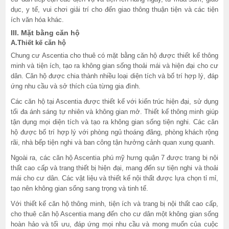
dục, y tế, vui chơi giải trí cho đến giao thông thuận tiện và các tiện
ích văn hóa khác.
III. Mặt bằng căn hộ
A.Thiết kế căn hộ
Chung cư Ascentia cho thuê có mặt bằng căn hộ được thiết kế thông
minh và tiện ích, tạo ra không gian sống thoải mái và hiện đại cho cư
dân. Căn hộ được chia thành nhiều loại diện tích và bố trí hợp lý, đáp
ứng nhu cầu và sở thích của từng gia đình.
Các căn hộ tại Ascentia được thiết kế với kiến trúc hiện đại, sử dụng
tối đa ánh sáng tự nhiên và không gian mở. Thiết kế thông minh giúp
tận dụng mọi diện tích và tạo ra không gian sống tiện nghi. Các căn
hộ được bố trí hợp lý với phòng ngủ thoáng đãng, phòng khách rộng
rãi, nhà bếp tiện nghi và ban công tận hưởng cảnh quan xung quanh.
Ngoài ra, các căn hộ Ascentia phú mỹ hưng quận 7 được trang bị nội
thất cao cấp và trang thiết bị hiện đại, mang đến sự tiện nghi và thoải
mái cho cư dân. Các vật liệu và thiết kế nội thất được lựa chọn tỉ mỉ,
tạo nên không gian sống sang trọng và tinh tế.
Với thiết kế căn hộ thông minh, tiện ích và trang bị nội thất cao cấp,
cho thuê căn hộ Ascentia mang đến cho cư dân một không gian sống
hoàn hảo và tối ưu, đáp ứng mọi nhu cầu và mong muốn của cuộc