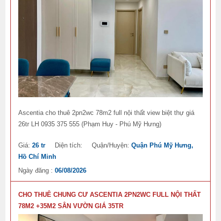
Ascentia cho thuê 2pn2wc 78m2 full nội thất view biệt thự giá
26tr LH 0935 375 555 (Phạm Huy - Phú Mỹ Hưng)
Giá:
26 tr
Diện tích:
Quận/Huyện:
Quận Phú Mỹ Hưng,
Hồ Chí Minh
Ngày đăng :
06/08/2026
CHO THUÊ CHUNG CƯ ASCENTIA 2PN2WC FULL NỘI THẤT
78M2 +35M2 SÂN VƯỜN GIÁ 35TR