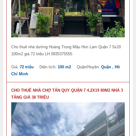
Cho thuê nhà dường Hoàng Trọng Mậu Him Lam Quận 7 5x20
100m2 giá 72 triệu LH 0935375555
Giá:
72 triệu
Diện tích:
100 m2
Quận/Huyện:
Quận , Hồ
Chí Minh
CHO THUÊ NHÀ CHỢ TÂN QUY QUẬN 7 4,2X19 80M2 NHÀ 3
TẦNG GIÁ 38 TRIỆU