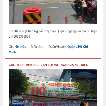
Cho thuê mặt tiền Nguyễn thị thập Quận 7 ngang 9m giá 60 triệu
LH 0935375555
Giá:
60 triệu
Diện tích:
Quận/Huyện:
Quận , Hồ Chí
Minh
CHO THUÊ MBKD LÊ VĂN LƯƠNG 7X20 GIÁ 50 TRIỆU