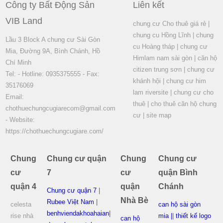
Công ty Bất Động Sản
Liên kết
VIB Land
chung cư Cho thuê giá rẻ
|
chung cu Hồng Lĩnh
|
chung
Lầu 3 Block A chung cư Sài Gòn
cu Hoàng tháp
|
chung cư
Mia, Đường 9A, Bình Chánh, Hồ
Himlam nam sài gòn
|
căn hộ
Chí Minh
citizen trung sơn
|
chung cư
Tel: - Hotline: 0935375555 - Fax:
khánh hội
|
chung cư him
35176069
lam riversite
|
chung cư cho
Email:
thuê
|
cho thuê căn hộ chung
chothuechungcugiarecom@gmail.com
cư
|
site map
- Website:
https://chothuechungcugiare.com/
Chung
Chung cư quận
Chung
Chung cư
cư
7
cư
quận Bình
quận 4
quận
Chánh
Chung cư quận 7
|
Nhà Bè
Rubee Việt Nam
|
celesta
can hộ sài gòn
benhviendakhoahaian
|
rise nhà
mia |
|
thiết kế logo
can hộ