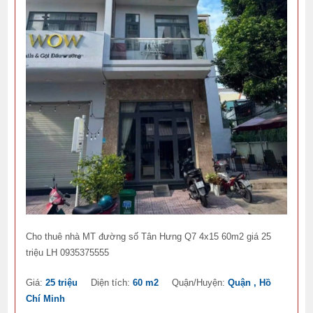
Cho thuê nhà MT đường số Tân Hưng Q7 4x15 60m2 giá 25
triệu LH 0935375555
Giá:
25 triệu
Diện tích:
60 m2
Quận/Huyện:
Quận , Hồ
Chí Minh