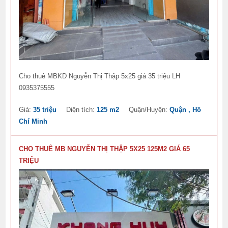
Cho thuê MBKD Nguyễn Thị Thập 5x25 giá 35 triệu LH
0935375555
Giá:
35 triệu
Diện tích:
125 m2
Quận/Huyện:
Quận , Hồ
Chí Minh
CHO THUÊ MB NGUYỄN THỊ THẬP 5X25 125M2 GIÁ 65
TRIỆU