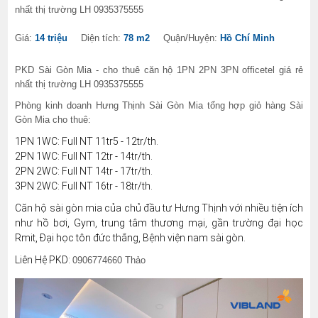
nhất thị trường LH 0935375555
Giá:
14 triệu
Diện tích:
78 m2
Quận/Huyện:
Hồ Chí Minh
PKD Sài Gòn Mia - cho thuê căn hộ 1PN 2PN 3PN officetel giá rẻ
nhất thị trường LH 0935375555
Phòng kinh doanh Hưng Thịnh Sài Gòn Mia tổng hợp giỏ hàng Sài
Gòn Mia cho thuê:
1PN 1WC: Full NT 11tr5 - 12tr/th.
2PN 1WC: Full NT 12tr - 14tr/th.
2PN 2WC: Full NT 14tr - 17tr/th.
3PN 2WC: Full NT 16tr - 18tr/th.
Căn hộ sài gòn mia của chủ đầu tư Hưng Thịnh với nhiều tiện ích
như hồ bơi, Gym, trung tâm thương mại, gần trường đại học
Rmit, Đại học tôn đức thắng, Bệnh viện nam sài gòn.
Liên Hệ PKD:
0906774660 Thảo