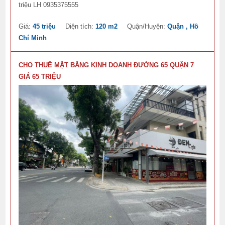
triệu LH 0935375555
Giá:
45 triệu
Diện tích:
120 m2
Quận/Huyện:
Quận , Hồ
Chí Minh
CHO THUÊ MẶT BẰNG KINH DOANH ĐƯỜNG 65 QUẬN 7
GIÁ 65 TRIỆU