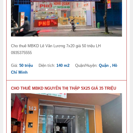
Cho thuê MBKD Lê Văn Lương 7x20 giá 50 triệu LH
0935375555
Giá:
50 triệu
Diện tích:
140 m2
Quận/Huyện:
Quận , Hồ
Chí Minh
CHO THUÊ MBKD NGUYỄN THỊ THẬP 5X25 GIÁ 35 TRIỆU