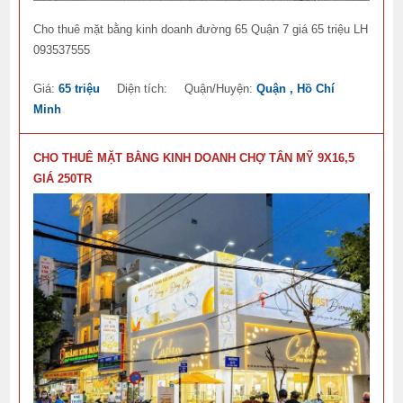
Cho thuê mặt bằng kinh doanh đường 65 Quận 7 giá 65 triệu LH
093537555
Giá:
65 triệu
Diện tích:
Quận/Huyện:
Quận , Hồ Chí
Minh
CHO THUÊ MẶT BẰNG KINH DOANH CHỢ TÂN MỸ 9X16,5
GIÁ 250TR