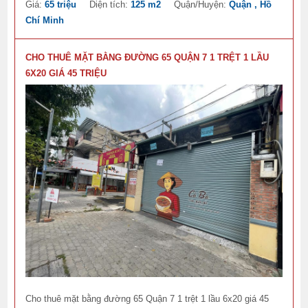
Giá:
65 triệu
Diện tích:
125 m2
Quận/Huyện:
Quận , Hồ
Chí Minh
CHO THUÊ MẶT BẰNG ĐƯỜNG 65 QUẬN 7 1 TRỆT 1 LẦU
6X20 GIÁ 45 TRIỆU
Cho thuê mặt bằng đường 65 Quận 7 1 trệt 1 lầu 6x20 giá 45