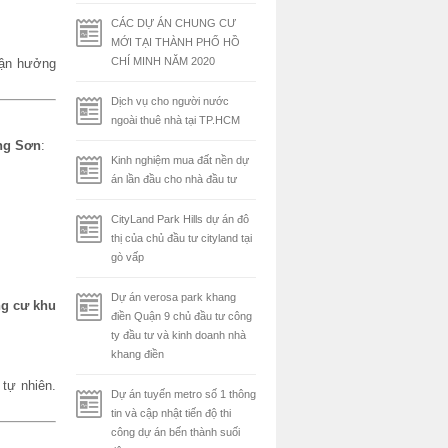
CÁC DỰ ÁN CHUNG CƯ
MỚI TẠI THÀNH PHỐ HỒ
CHÍ MINH NĂM 2020
tận hưởng
Dịch vụ cho người nước
ngoài thuê nhà tại TP.HCM
ng Sơn
:
Kinh nghiệm mua đất nền dự
án lần đầu cho nhà đầu tư
CityLand Park Hills dự án đô
thị của chủ đầu tư cityland tại
gò vấp
Dự án verosa park khang
g cư khu
điền Quận 9 chủ đầu tư công
ty đầu tư và kinh doanh nhà
khang điền
 tự nhiên.
Dự án tuyến metro số 1 thông
tin và cập nhật tiến độ thi
công dự án bến thành suối