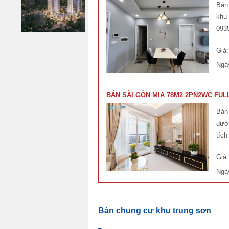
Bán 
khu 
093
Giá
Ngà
BÁN SÀI GÒN MIA 78M2 2PN2WC FULL
Bán 
đườn
tíc
Giá
Ngà
Bán chung cư khu trung sơn