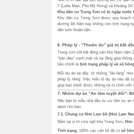
7 (Lotte Mart, Phú Mỹ Hưng) và khoảng 10-
Khu dân cư Trung Sơn có bị ngập nước k
Khu dân cư Trung Sơn được quy hoạch đồ
đường 9A hiện nay không còn tình trạng n
dân luôn thuận tiện.
6. Pháp lý - "Thước đo" giá trị bất 
Trong cơn sốt bất động sản khu Nam năm 
"bán đảo" xanh mát và hạ tầng giao thông 
tiền chính là
tình trạng pháp lý và sổ hồn
Mỗi dự án tại đây, từ những "lão làng" n
pháp lý riêng. Việc hiểu rõ dự án nào đ
giúp bạn tránh được những rủi ro chôn vốn v
7. Nhóm dự án "An tâm tuyệt đối": Đ
Nếu bạn là mẫu nhà đầu tư ưu tiên sự an 
dành cho bạn.
7.1. Chung cư Him Lam 6A (Him Lam Na
Nằm tại vị trí cửa ngõ khu Trung Sơn,
Him
Tình trạng:
100% các căn hộ đã có
sổ hồn