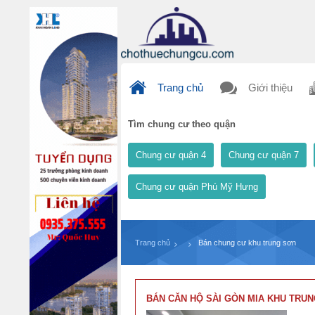
Trang chủ
Giới thiệu
Tìm chung cư theo quận
Chung cư quận 4
Chung cư quận 7
Chung cư quận Phú Mỹ Hưng
Trang chủ
Bán chung cư khu trung sơn
BÁN CĂN HỘ SÀI GÒN MIA KHU TRUN