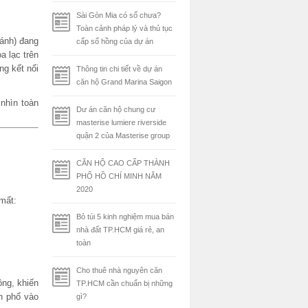
Sài Gòn Mia có sổ chưa?
Toàn cảnh pháp lý và thủ tục
ánh) đang
cấp sổ hồng của dự án
a lạc trên
g kết nối
Thông tin chi tiết về dự án
căn hộ Grand Marina Saigon
 nhìn toàn
Dư án căn hộ chung cư
masterise lumiere riverside
quận 2 của Masterise group
CĂN HỘ CAO CẤP THÀNH
PHỐ HỒ CHÍ MINH NĂM
2020
 mất:
Bỏ túi 5 kinh nghiệm mua bán
nhà đất TP.HCM giá rẻ, an
toàn
Cho thuê nhà nguyên căn
ông, khiến
TP.HCM cần chuẩn bị những
h phố vào
gì?