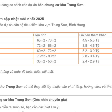
dễ dàng so sánh các dự án
bán chung cư khu Trung Sơn
:
n cập nhật mới nhất 2025
 các dự án căn hộ tiêu điểm khu vực Trung Sơn, Bình Hưng.
Diện tích
Giá bán tham khảo
65m2 - 78m2
4.5 - 5.5 Tỷ
72m2 - 85m2
3.8 - 4.6 Tỷ
60m2 - 72m2
3.2 - 3.9 Tỷ
75m2 - 90m2
2.8 - 3.4 Tỷ
35m2 - 50m2
2.4 - 2.9 Tỷ
rí tầng và mức độ hoàn thiện nội thất.
khu Trung Sơn
có thể thay đổi tùy thuộc vào vị trí tầng, hướng view và tình
g cư khu Trung Sơn (Góc nhìn chuyên gia)
n
diễn ra suôn sẻ, bạn cần đặc biệt lưu ý: