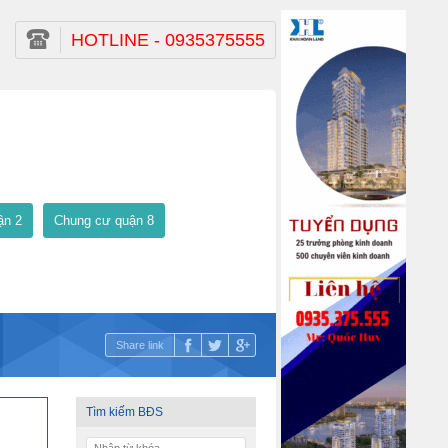
HOTLINE - 0935375555
ận 2
Chung cư quận 8
Share link
Tìm kiếm BĐS