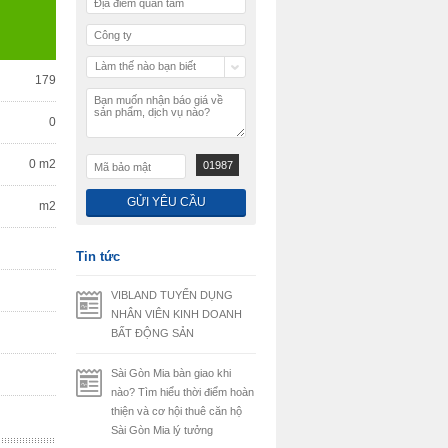
Làm thế nào bạn biết
179
chúng tôi
0
0 m2
01987
m2
Tin tức
VIBLAND TUYỂN DỤNG
NHÂN VIÊN KINH DOANH
BẤT ĐỘNG SẢN
Sài Gòn Mia bàn giao khi
nào? Tìm hiểu thời điểm hoàn
thiện và cơ hội thuê căn hộ
Sài Gòn Mia lý tưởng