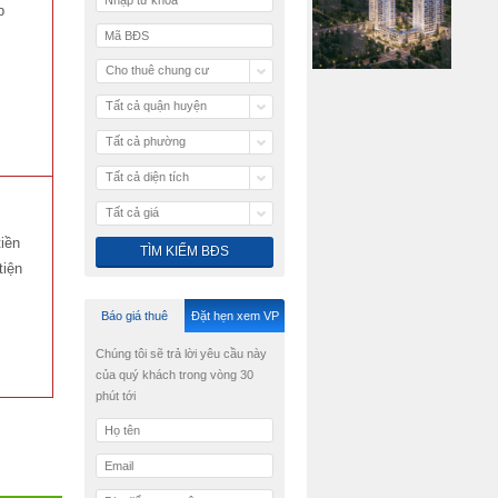
p
Cho thuê chung cư
Tất cả quận huyện
Tất cả phường
Tất cả diện tích
Tất cả giá
iền
tiện
Báo giá thuê
Đặt hẹn xem VP
Chúng tôi sẽ trả lời yêu cầu này
của quý khách trong vòng 30
phút tới