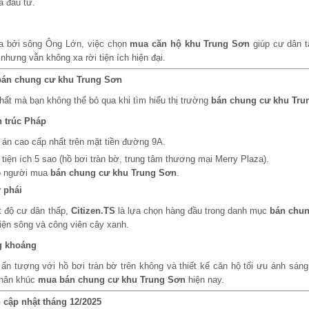
à đầu tư.
a bởi sông Ông Lớn, việc chọn
mua căn hộ khu Trung Sơn
giúp cư dân 
i nhưng vẫn không xa rời tiện ích hiện đại.
 bán chung cư khu Trung Sơn
hất mà bạn không thể bỏ qua khi tìm hiểu thị trường
bán chung cư khu Tru
n trúc Pháp
án cao cấp nhất trên mặt tiền đường 9A.
 tiện ích 5 sao (hồ bơi tràn bờ, trung tâm thương mại Merry Plaza).
ho người mua
bán chung cư khu Trung Sơn
.
ý phái
t độ cư dân thấp,
Citizen.TS
là lựa chọn hàng đầu trong danh mục
bán chun
iện sông và công viên cây xanh.
ng khoáng
ấn tượng với hồ bơi tràn bờ trên không và thiết kế căn hộ tối ưu ánh sáng
phân khúc
mua bán chung cư khu Trung Sơn
hiện nay.
 cập nhật tháng 12/2025