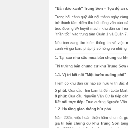
“Bán đảo xanh" Trung Sơn – Tọa độ an c
Trong bối cảnh quỹ đất nội thành ngày càn
trở thành tâm điểm thu hút dòng vốn của c
trục đường 9A huyết mạch, khu dân cư Tru
"thần tốc" vào trung tâm Quận 1 và Quận 7.
Nếu bạn đang tìm kiếm thông tin về việc
cảnh về giá bán, pháp lý sổ hồng và những
1. Tại sao nhu cầu mua bán chung cư kh
Thị trường
bán chung cư khu Trung Sơn
d
1.1. Vị trí kết nối "Một bước xuống phố"
Hiếm có khu dân cư nào sở hữu vị trí đắc
5 phút:
Qua cầu Him Lam là đến Lotte Mart
8 phút:
Qua cầu Nguyễn Văn Cừ là tiếp cận
Kết nối trực tiếp:
Trục đường Nguyễn Văn Li
1.2. Hạ tầng giao thông bứt phá
Năm 2025, việc hoàn thiện hầm chui nút gi
giá trị
bán chung cư khu Trung Sơn
tăng