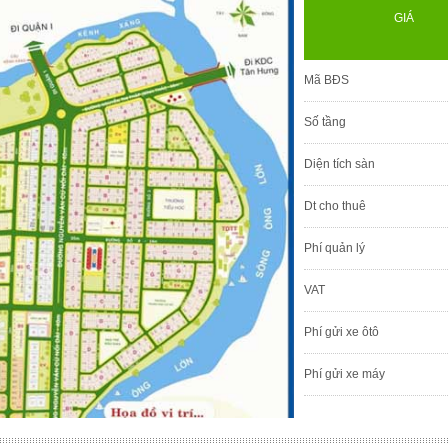
GIÁ
Mã BĐS
Số tầng
Diện tích sàn
Dt cho thuê
Phí quản lý
VAT
Phí gửi xe ôtô
Phí gửi xe máy