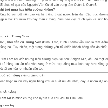
15 phút để qua cầu Nguyễn Văn Cừ đi vào trung tâm Quận 1, Quận 5.
hi trời mưa hay triều cường không?
ng bộ với cốt nền cao và hệ thống thoát nước hiện đại. Các trục đườn
gập nước khi mưa lớn hay triều cường, đảm bảo việc di chuyển và sinh ho
động sản Trung Sơn
2025,
khu dân cư Trung Sơn
(Bình Hưng, Bình Chánh) vẫn luôn là tâm điểm 
đồng bộ. Tuy nhiên, một trong những yếu tố khiến khách hàng đắn đo nhất 
g
.
hư Him Lam 6A đến những biểu tượng hiện đại như Saigon Mia, đều có một c
ã có sổ hồng, dự án nào vẫn đang ở mức hợp đồng mua bán hay hợp đồng g
à tối ưu hóa lợi nhuận đầu tư.
ã có sổ hồng riêng từng căn
toàn hoặc muốn vay ngân hàng với lãi suất ưu đãi nhất, đây là nhóm dự án
m Sài Gòn)
 Lam 6A
là minh chứng cho uy tín của chủ đầu tư Him Lam.
g cầm tay
.