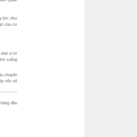
g lớn như
ạt của cư
nhờ vị trí
khi xuống
âu chuyện
óp vốn sẽ
 hàng đầu