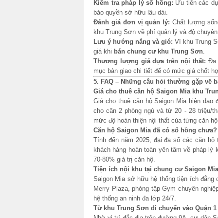
Kiểm tra pháp lý sổ hồng:
Ưu tiên các d
bảo quyền sở hữu lâu dài.
Đánh giá đơn vị quản lý:
Chất lượng sống
khu Trung Sơn về phí quản lý và độ chuyên
Lưu ý hướng nắng và gió:
Vì khu Trung S
giá khi
bán chung cư khu Trung Sơn
.
Thương lượng giá dựa trên nội thất:
Đa 
mục bàn giao chi tiết để có mức giá chốt hợ
5. FAQ – Những câu hỏi thường gặp về 
Giá cho thuê căn hộ Saigon Mia khu Tru
Giá cho thuê căn hộ Saigon Mia hiện dao độ
cho căn 2 phòng ngủ và từ 20 - 28 triệu/t
mức độ hoàn thiện nội thất của từng căn hộ
Căn hộ Saigon Mia đã có sổ hồng chưa?
Tính đến năm 2025, đại đa số các căn hộ 
khách hàng hoàn toàn yên tâm về pháp lý 
70-80% giá trị căn hộ.
Tiện ích nội khu tại chung cư Saigon Mi
Saigon Mia sở hữu hệ thống tiện ích đẳng c
Merry Plaza, phòng tập Gym chuyên nghiệp 
hệ thống an ninh đa lớp 24/7.
Từ khu Trung Sơn di chuyển vào Quận 1 
Nhờ vị trí đắc địa trên đường 9A, cư dân 