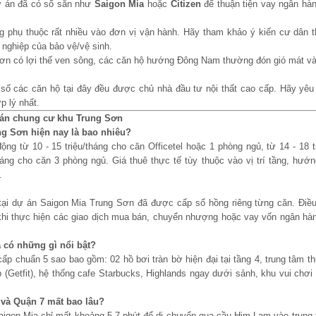
ự án đã có sổ sẵn như
Saigon Mia
hoặc
Citizen
để thuận tiện vay ngân hà
 phụ thuộc rất nhiều vào đơn vị vận hành. Hãy tham khảo ý kiến cư dân th
 nghiệp của bảo vệ/vệ sinh.
ơn có lợi thế ven sông, các căn hộ hướng Đông Nam thường đón gió mát và
số các căn hộ tại đây đều được chủ nhà đầu tư nội thất cao cấp. Hãy yêu
p lý nhất.
bán chung cư khu Trung Sơn
ng Sơn hiện nay là bao nhiêu?
ng từ 10 - 15 triệu/tháng cho căn Officetel hoặc 1 phòng ngủ, từ 14 - 18 t
háng cho căn 3 phòng ngủ. Giá thuê thực tế tùy thuộc vào vị trí tầng, hướ
.
tại dự án Saigon Mia Trung Sơn đã được cấp sổ hồng riêng từng căn. Điều
khi thực hiện các giao dịch mua bán, chuyển nhượng hoặc vay vốn ngân hàn
a có những gì nổi bật?
ấp chuẩn 5 sao bao gồm: 02 hồ bơi tràn bờ hiện đại tại tầng 4, trung tâm 
(Getfit), hệ thống cafe Starbucks, Highlands ngay dưới sảnh, khu vui chơi
và Quận 7 mất bao lâu?
Saigon Mia chỉ mất khoảng 5-7 phút để di chuyển qua cầu Him Lam vào trun