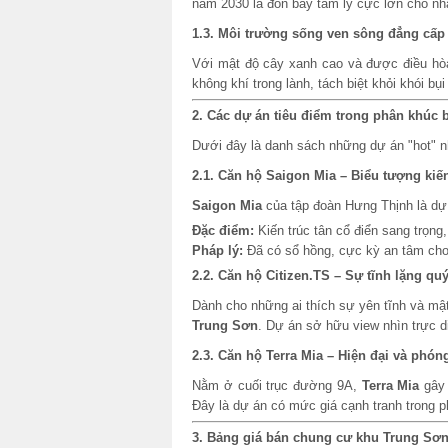
năm 2030 là đòn bẩy tâm lý cực lớn cho nh
1.3. Môi trường sống ven sông đẳng cấp
Với mật độ cây xanh cao và được điều hò
không khí trong lành, tách biệt khỏi khói bụ
2. Các dự án tiêu điểm trong phân khúc
Dưới đây là danh sách những dự án "hot" n
2.1. Căn hộ Saigon Mia – Biểu tượng kiế
Saigon Mia
của tập đoàn Hưng Thịnh là dự 
Đặc điểm:
Kiến trúc tân cổ điển sang trọng,
Pháp lý:
Đã có sổ hồng, cực kỳ an tâm c
2.2. Căn hộ Citizen.TS – Sự tĩnh lặng qu
Dành cho những ai thích sự yên tĩnh và mậ
Trung Sơn
. Dự án sở hữu view nhìn trực d
2.3. Căn hộ Terra Mia – Hiện đại và phó
Nằm ở cuối trục đường 9A,
Terra Mia
gây 
Đây là dự án có mức giá cạnh tranh trong 
3. Bảng giá bán chung cư khu Trung Sơn