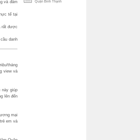
ng và đảm
Quận Bình Thạnh
ực tế tại
 rất được
 cầu danh
riệu/tháng
ng view và
 này giúp
g lên đến
thương mại
 trẻ em và
g tâm Quận