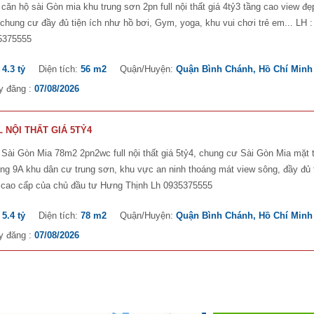
căn hộ sài Gòn mia khu trung sơn 2pn full nội thất giá 4tỷ3 tầng cao view đẹ
chung cư đầy đủ tiện ích như hồ bơi, Gym, yoga, khu vui chơi trẻ em... LH :
5375555
:
4.3 tỷ
Diện tích:
56 m2
Quận/Huyện:
Quận Bình Chánh, Hồ Chí Minh
y đăng :
07/08/2026
 NỘI THẤT GIÁ 5TỶ4
Sài Gòn Mia 78m2 2pn2wc full nội thất giá 5tỷ4, chung cư Sài Gòn Mia mặt t
g 9A khu dân cư trung sơn, khu vực an ninh thoáng mát view sông, đầy đủ 
h cao cấp của chủ đầu tư Hưng Thịnh Lh 0935375555
:
5.4 tỷ
Diện tích:
78 m2
Quận/Huyện:
Quận Bình Chánh, Hồ Chí Minh
y đăng :
07/08/2026