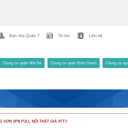
Bán nhà Quận 7
Tin tức
Liên hệ
Chung cư quận Nhà Bè
Chung cư quận Bình Chánh
Chung cư qu
G SƠN 2PN FULL NỘI THẤT GIÁ 4TỶ3