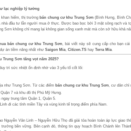
ư lạc nghiệp lý tưởng
g khan hiếm, thị trường
bán chung cư khu Trung Sơn
(Bình Hưng, Bình Ch
ả nhà đầu tư lẫn người mua ở thực. Được bao bọc bởi 3 mặt sông rạch và tọ
ng Sơn không chỉ mang lại không gian sống xanh mát mà còn sở hữu khả năn
mua bán chung cư khu Trung Sơn
, bài viết này sẽ cung cấp cho bạn cái
 dự án tiềm năng nhất như
Saigon Mia
,
Citizen.TS
hay
Terra Mia
.
u Trung Sơn tăng vọt năm 2025?
uy trì sức nhiệt ổn định nhờ vào 3 yếu tố cốt lõi:
 địa như Trung Sơn. Từ các điểm
bán chung cư khu Trung Sơn
, cư dân chỉ
 Quận 7 và khu đô thị Phú Mỹ Hưng.
 ngay trung tâm Quận 1, Quận 5.
nh đi các tỉnh miền Tây và vùng kinh tế trọng điểm phía Nam.
ao Nguyễn Văn Linh – Nguyễn Hữu Thọ đã giải tỏa hoàn toàn áp lực giao th
 trưởng bền vững. Bên cạnh đó, thông tin quy hoạch Bình Chánh lên Thàn