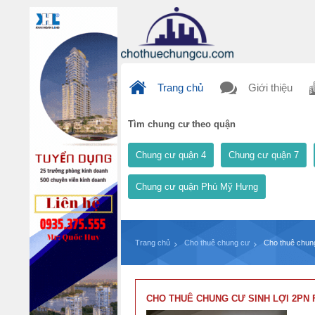
Trang chủ
Giới thiệu
Tìm chung cư theo quận
Chung cư quận 4
Chung cư quận 7
Chung cư quận Phú Mỹ Hưng
Trang chủ
Cho thuê chung cư
Cho thuê chung
CHO THUÊ CHUNG CƯ SINH LỢI 2PN F