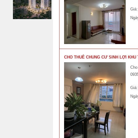
Giá
Ngà
CHO THUÊ CHUNG CƯ SINH LỢI KHU 
Cho 
093
Giá
Ngà