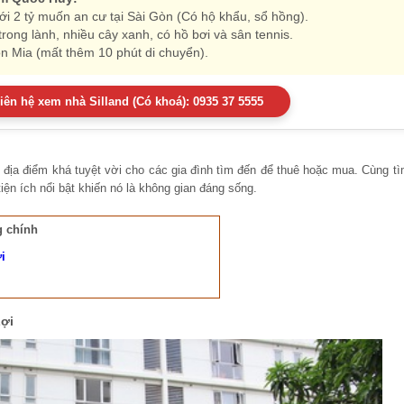
ới 2 tỷ muốn an cư tại Sài Gòn (Có hộ khẩu, sổ hồng).
rong lành, nhiều cây xanh, có hồ bơi và sân tennis.
on Mia (mất thêm 10 phút di chuyển).
iên hệ xem nhà Silland (Có khoá): 0935 37 5555
t địa điểm khá tuyệt vời cho các gia đình tìm đến để thuê hoặc mua. Cùng tì
ện ích nổi bật khiến nó là không gian đáng sống.
 chính
i
ợi