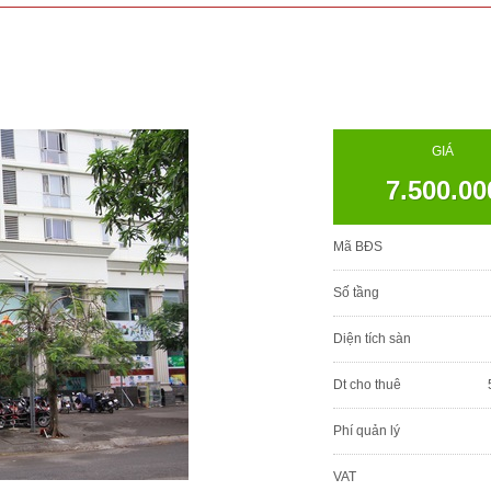
GIÁ
7.500.00
Mã BĐS
Số tầng
Diện tích sàn
Dt cho thuê
Phí quản lý
VAT