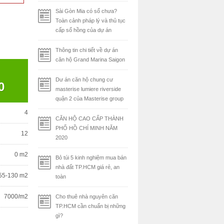
Sài Gòn Mia có sổ chưa?
Toàn cảnh pháp lý và thủ tục
cấp sổ hồng của dự án
Thông tin chi tiết về dự án
căn hộ Grand Marina Saigon
Dư án căn hộ chung cư
0
masterise lumiere riverside
quận 2 của Masterise group
4
CĂN HỘ CAO CẤP THÀNH
PHỐ HỒ CHÍ MINH NĂM
12
2020
0 m2
Bỏ túi 5 kinh nghiệm mua bán
nhà đất TP.HCM giá rẻ, an
55-130 m2
toàn
7000/m2
Cho thuê nhà nguyên căn
TP.HCM cần chuẩn bị những
gì?