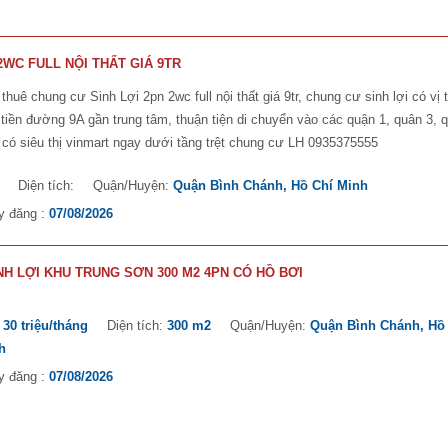
2WC FULL NỘI THẤT GIÁ 9TR
thuê chung cư Sinh Lợi 2pn 2wc full nội thất giá 9tr, chung cư sinh lợi có vị t
tiền đường 9A gần trung tâm, thuận tiện di chuyển vào các quận 1, quân 3, 
. có siêu thị vinmart ngay dưới tầng trệt chung cư LH 0935375555
:
Diện tích:
Quận/Huyện:
Quận Bình Chánh, Hồ Chí Minh
y đăng :
07/08/2026
H LỢI KHU TRUNG SƠN 300 M2 4PN CÓ HỒ BƠI
:
30 triệu/tháng
Diện tích:
300 m2
Quận/Huyện:
Quận Bình Chánh, Hồ
h
y đăng :
07/08/2026