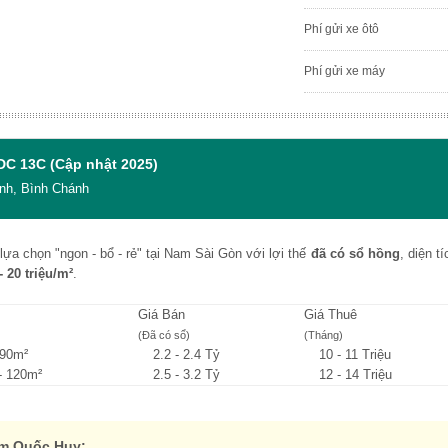
Phí gửi xe ôtô
Phí gửi xe máy
DC 13C (Cập nhật 2025)
inh, Bình Chánh
lựa chọn "ngon - bổ - rẻ" tại Nam Sài Gòn với lợi thế
đã có sổ hồng
, diện t
- 20 triệu/m²
.
Giá Bán
Giá Thuê
(Đã có sổ)
(Tháng)
 90m²
2.2 - 2.4 Tỷ
10 - 11 Triệu
- 120m²
2.5 - 3.2 Tỷ
12 - 14 Triệu
ạm Quốc Huy: