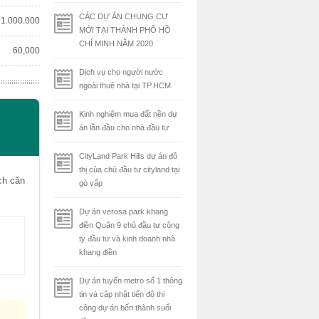
CÁC DỰ ÁN CHUNG CƯ
1.000.000
MỚI TẠI THÀNH PHỐ HỒ
CHÍ MINH NĂM 2020
60,000
Dịch vụ cho người nước
ngoài thuê nhà tại TP.HCM
Kinh nghiệm mua đất nền dự
án lần đầu cho nhà đầu tư
CityLand Park Hills dự án đô
thị của chủ đầu tư cityland tại
ích căn
gò vấp
Dự án verosa park khang
điền Quận 9 chủ đầu tư công
ty đầu tư và kinh doanh nhà
khang điền
Dự án tuyến metro số 1 thông
tin và cập nhật tiến độ thi
công dự án bến thành suối