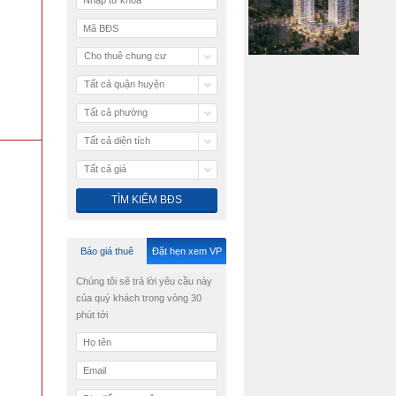
Cho thuê chung cư
Tất cả quận huyện
Tất cả phường
Tất cả diện tích
Tất cả giá
Báo giá thuê
Đặt hẹn xem VP
Chúng tôi sẽ trả lời yêu cầu này
của quý khách trong vòng 30
phút tới