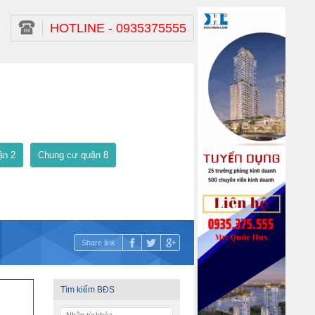
HOTLINE - 0935375555
ận 2
Chung cư quận 8
Share link
Tìm kiếm BĐS