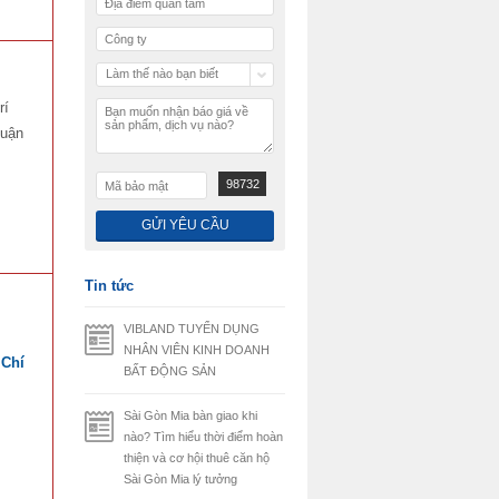
Làm thế nào bạn biết
chúng tôi
rí
quận
98732
Tin tức
VIBLAND TUYỂN DỤNG
NHÂN VIÊN KINH DOANH
 Chí
BẤT ĐỘNG SẢN
Sài Gòn Mia bàn giao khi
nào? Tìm hiểu thời điểm hoàn
thiện và cơ hội thuê căn hộ
Sài Gòn Mia lý tưởng