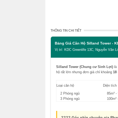
THÔNG TIN CHI TIẾT
Bảng Giá Căn Hộ Silland Tower - K
Vị trí: KDC Greenlife 13C, Nguyễn Văn L
Silland Tower (Chung cư Sinh Lợi)
là 
hộ rất lớn nhưng đơn giá chỉ khoảng
18 
Loại căn hộ
Diện tích
2 Phòng ngủ
85m² -
3 Phòng ngủ
100m² 
???? Góc nhìn chuyên gia Ph