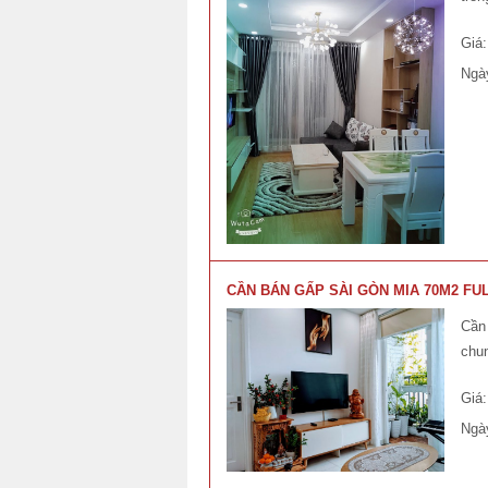
Giá
Ngà
CẦN BÁN GẤP SÀI GÒN MIA 70M2 FUL
Cần 
chun
Giá
Ngà