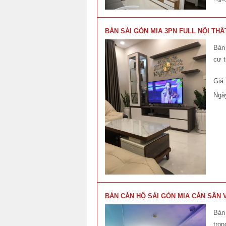
BÁN SÀI GÒN MIA 3PN FULL NỘI THẤ
Bán 
cư t
Giá
Ngà
BÁN CĂN HỘ SÀI GÒN MIA CĂN SÂN 
Bán 
tro