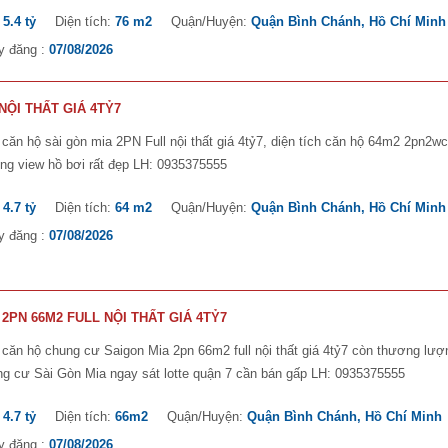
:
5.4 tỷ
Diện tích:
76 m2
Quận/Huyện:
Quận Bình Chánh, Hồ Chí Minh
y đăng :
07/08/2026
NỘI THẤT GIÁ 4TỶ7
căn hộ sài gòn mia 2PN Full nội thất giá 4tỷ7, diện tích căn hộ 64m2 2pn2wc
ng view hồ bơi rất đẹp LH: 0935375555
:
4.7 tỷ
Diện tích:
64 m2
Quận/Huyện:
Quận Bình Chánh, Hồ Chí Minh
y đăng :
07/08/2026
2PN 66M2 FULL NỘI THẤT GIÁ 4TỶ7
căn hộ chung cư Saigon Mia 2pn 66m2 full nội thất giá 4tỷ7 còn thương lượ
g cư Sài Gòn Mia ngay sát lotte quận 7 cần bán gấp LH: 0935375555
:
4.7 tỷ
Diện tích:
66m2
Quận/Huyện:
Quận Bình Chánh, Hồ Chí Minh
y đăng :
07/08/2026