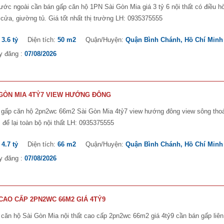
ước ngoài cần bán gấp căn hộ 1PN Sài Gòn Mia giá 3 tỷ 6 nội thất có điều h
cửa, giường tủ. Giá tốt nhất thị trường LH: 0935375555
:
3.6 tỷ
Diện tích:
50 m2
Quận/Huyện:
Quận Bình Chánh, Hồ Chí Minh
y đăng :
07/08/2026
 GÒN MIA 4TỶ7 VIEW HƯỚNG ĐÔNG
 gấp căn hộ 2pn2wc 66m2 Sài Gòn Mia 4tỷ7 view hướng đông view sông tho
 để lại toàn bộ nội thất LH: 0935375555
:
4.7 tỷ
Diện tích:
66 m2
Quận/Huyện:
Quận Bình Chánh, Hồ Chí Minh
y đăng :
07/08/2026
 CAO CẤP 2PN2WC 66M2 GIÁ 4TỶ9
căn hộ Sài Gòn Mia nội thất cao cấp 2pn2wc 66m2 giá 4tỷ9 cần bán gấp liên