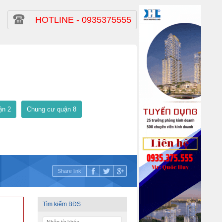
HOTLINE - 0935375555
ận 2
Chung cư quận 8
Share link
Tìm kiếm BĐS