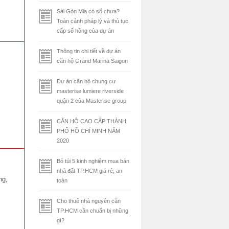
Sài Gòn Mia có sổ chưa?
Toàn cảnh pháp lý và thủ tục
cấp sổ hồng của dự án
Thông tin chi tiết về dự án
căn hộ Grand Marina Saigon
Dư án căn hộ chung cư
masterise lumiere riverside
quận 2 của Masterise group
CĂN HỘ CAO CẤP THÀNH
PHỐ HỒ CHÍ MINH NĂM
2020
Bỏ túi 5 kinh nghiệm mua bán
nhà đất TP.HCM giá rẻ, an
ng,
toàn
Cho thuê nhà nguyên căn
TP.HCM cần chuẩn bị những
gì?