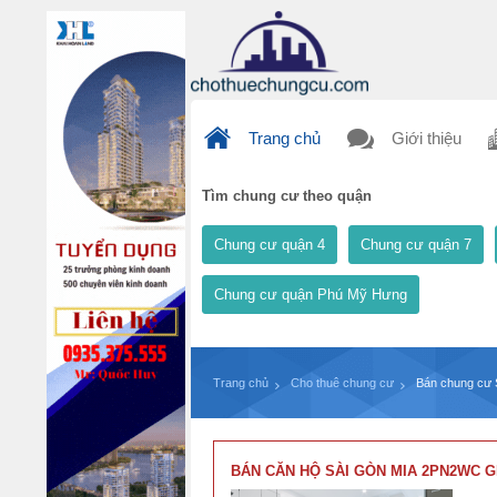
Trang chủ
Giới thiệu
Tìm chung cư theo quận
Chung cư quận 4
Chung cư quận 7
Chung cư quận Phú Mỹ Hưng
Trang chủ
Cho thuê chung cư
Bán chung cư 
BÁN CĂN HỘ SÀI GÒN MIA 2PN2WC G