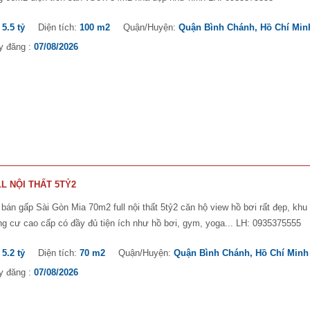
:
5.5 tỷ
Diện tích:
100 m2
Quận/Huyện:
Quận Bình Chánh, Hồ Chí Min
y đăng :
07/08/2026
L NỘI THẤT 5TỶ2
bán gấp Sài Gòn Mia 70m2 full nội thất 5tỷ2 căn hộ view hồ bơi rất đẹp, khu
g cư cao cấp có đầy đủ tiện ích như hồ bơi, gym, yoga... LH: 0935375555
:
5.2 tỷ
Diện tích:
70 m2
Quận/Huyện:
Quận Bình Chánh, Hồ Chí Minh
y đăng :
07/08/2026