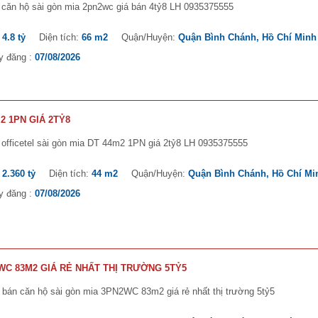
 căn hộ sài gòn mia 2pn2wc giá bán 4tỷ8 LH 0935375555
:
4.8 tỷ
Diện tích:
66 m2
Quận/Huyện:
Quận Bình Chánh, Hồ Chí Minh
y đăng :
07/08/2026
2 1PN GIÁ 2TỶ8
officetel sài gòn mia DT 44m2 1PN giá 2tỷ8 LH 0935375555
:
2.360 tỷ
Diện tích:
44 m2
Quận/Huyện:
Quận Bình Chánh, Hồ Chí Mi
y đăng :
07/08/2026
WC 83M2 GIÁ RẺ NHẤT THỊ TRƯỜNG 5TỶ5
bán căn hộ sài gòn mia 3PN2WC 83m2 giá rẻ nhất thị trường 5tỷ5