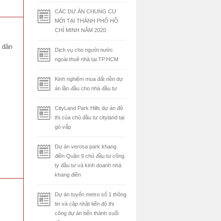
CÁC DỰ ÁN CHUNG CƯ
MỚI TẠI THÀNH PHỐ HỒ
CHÍ MINH NĂM 2020
u dân
Dịch vụ cho người nước
ngoài thuê nhà tại TP.HCM
Kinh nghiệm mua đất nền dự
án lần đầu cho nhà đầu tư
CityLand Park Hills dự án đô
thị của chủ đầu tư cityland tại
gò vấp
Dự án verosa park khang
điền Quận 9 chủ đầu tư công
ty đầu tư và kinh doanh nhà
khang điền
Dự án tuyến metro số 1 thông
tin và cập nhật tiến độ thi
công dự án bến thành suối