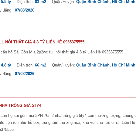
:
5.5 tỷ
Diện tích:
83 m2
Quận/Huyện:
Quận Bình Chánh, Hồ Chí Minh
y đăng :
07/08/2026
 NỘI THẤT GIÁ 4.8 TỶ LIÊN HÊ 0935375555
căn hộ Sài Gòn Mia 2p2wc full nội thất giá 4,8 tỷ Liên Hê 0935375555
:
4.8 tỷ
Diện tích:
66 m2
Quận/Huyện:
Quận Bình Chánh, Hồ Chí Minh
y đăng :
07/08/2026
 NHÀ TRỐNG GIÁ 5TỶ4
 căn hộ sài gòn mia 3PN 76m2 nhà trống giá 5tỷ4 còn thương lượng, chung 
đủ tiện ích như hồ bơi, trung tâm thương mại, khu vui chơi trẻ em... Liên Hệ
5375555