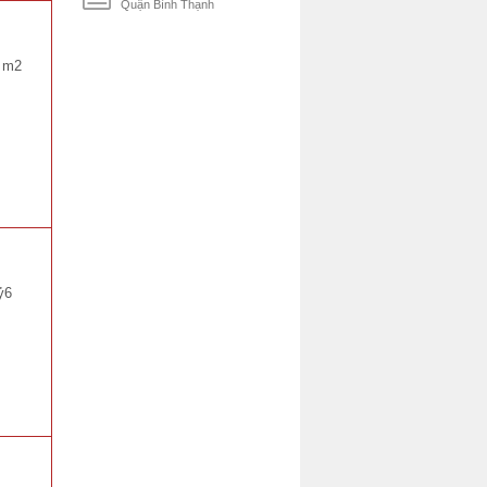
Quận Bình Thạnh
9 m2
ỷ6