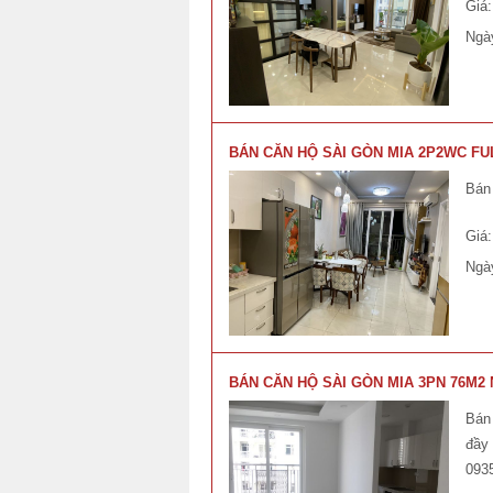
Giá
Ngà
BÁN CĂN HỘ SÀI GÒN MIA 2P2WC FULL
Bán 
Giá
Ngà
BÁN CĂN HỘ SÀI GÒN MIA 3PN 76M2
Bán
đầy 
093