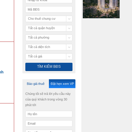
Cho thuê chung cư
Tất cả quận huyện
Tất cả phường
Tất cả diện tích
Tất cả giá
nh
Báo giá thuê
Đặt hẹn xem VP
Chúng tôi sẽ trả lời yêu cầu này
của quý khách trong vòng 30
phút tới