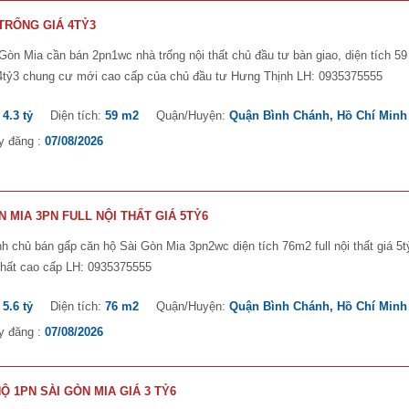
TRỐNG GIÁ 4TỶ3
Gòn Mia cần bán 2pn1wc nhà trống nội thất chủ đầu tư bàn giao, diện tích 5
 4tỷ3 chung cư mới cao cấp của chủ đầu tư Hưng Thịnh LH: 0935375555
:
4.3 tỷ
Diện tích:
59 m2
Quận/Huyện:
Quận Bình Chánh, Hồ Chí Minh
y đăng :
07/08/2026
 MIA 3PN FULL NỘI THẤT GIÁ 5TỶ6
h chủ bán gấp căn hộ Sài Gòn Mia 3pn2wc diện tích 76m2 full nội thất giá 5t
thất cao cấp LH: 0935375555
:
5.6 tỷ
Diện tích:
76 m2
Quận/Huyện:
Quận Bình Chánh, Hồ Chí Minh
y đăng :
07/08/2026
 1PN SÀI GÒN MIA GIÁ 3 TỶ6