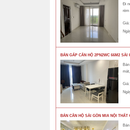
Đi n
rèm 
Giá
Ngà
BÁN GẤP CĂN HỘ 2PN2WC 66M2 SÀI
Bán
mát,
Giá
Ngà
BÁN CĂN HỘ SÀI GÒN MIA NỘI THẤT
Bán 