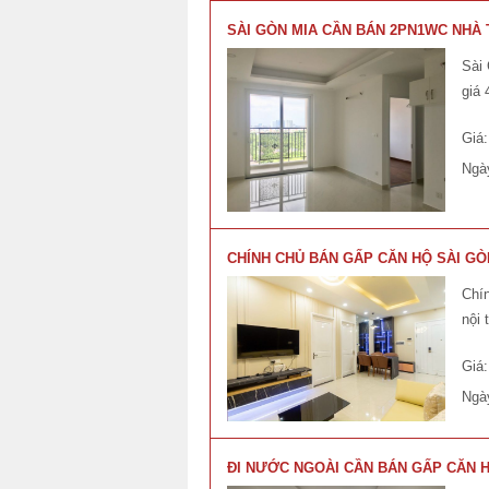
SÀI GÒN MIA CẦN BÁN 2PN1WC NHÀ 
Sài 
giá
Giá
Ngà
CHÍNH CHỦ BÁN GẤP CĂN HỘ SÀI GÒN
Chín
nội 
Giá
Ngà
ĐI NƯỚC NGOÀI CẦN BÁN GẤP CĂN HỘ