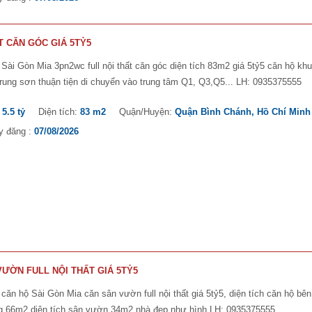
T CĂN GÓC GIÁ 5TỶ5
Sài Gòn Mia 3pn2wc full nội thất căn góc diện tích 83m2 giá 5tỷ5 căn hộ kh
rung sơn thuận tiện di chuyển vào trung tâm Q1, Q3,Q5... LH: 0935375555
:
5.5 tỷ
Diện tích:
83 m2
Quận/Huyện:
Quận Bình Chánh, Hồ Chí Minh
y đăng :
07/08/2026
VƯỜN FULL NỘI THẤT GIÁ 5TỶ5
căn hộ Sài Gòn Mia căn sân vườn full nội thất giá 5tỷ5, diện tích căn hộ bên
ng 66m2 diện tích sân vườn 34m2 nhà đẹp như hình LH: 0935375555