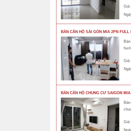
Giá
Ngà
BÁN CĂN HỘ SÀI GÒN MIA 2PN FULL 
Bán 
hướ
Giá
Ngà
BÁN CĂN HỘ CHUNG CƯ SAIGON MIA 
Bán 
chun
Giá
Ngà