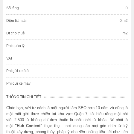
Số tầng
0
Diện tích sàn
0 m2
Dt cho thuê
m2
Phí quản lý
VAT
Phí gửi xe ôtô
Phí gửi xe máy
THÔNG TIN CHI TIẾT
Chào bạn, với tư cách là một người làm SEO hơn 10 năm và cũng là
một môi giới thực chiến tại khu vực Quận 7, tôi hiểu rằng một bài
viết 2.500 từ không chỉ đơn thuần là nhồi nhét từ khóa. Nó phải là
một
"Hub Content"
thực thụ – nơi cung cấp mọi góc nhìn từ kỹ
thuật xây dựng, phong thủy, pháp lý cho đến những tiểu tiết như tiền