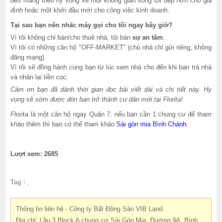
đều mang theo hy vọng về một không gian sống tốt đẹp hơn cho gia
đình hoặc một khởi đầu mới cho công việc kinh doanh.
Tại sao bạn nên nhấc máy gọi cho tôi ngay bây giờ?
Vì tôi không chỉ bán/cho thuê nhà, tôi bán
sự an tâm
.
Vì tôi có những căn hộ "OFF-MARKET" (chủ nhà chỉ gửi riêng, không
đăng mạng).
Vì tôi sẽ đồng hành cùng bạn từ lúc xem nhà cho đến khi bạn trả nhà
và nhận lại tiền cọc.
Cảm ơn bạn đã dành thời gian đọc bài viết dài và chi tiết này. Hy
vọng sẽ sớm được đón bạn trở thành cư dân mới tại Florita!
Fl
orita là một căn hộ ngay Quận 7, nếu bạn cần 1 chung cư để tham
khảo thêm thì bạn có thể tham khảo
Sài gòn mia Bình Chánh
.
Lượt xem: 2685
Tag :
,
Thông tin liên hệ - Công ty Bất Động Sản VIB Land
Địa chỉ: Lầu 3 Block A chung cư Sài Gòn Mia, Đường 9A, Bình