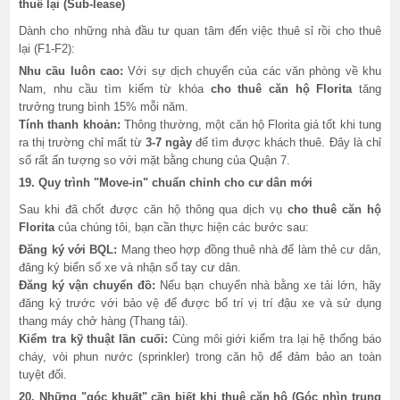
thuê lại (Sub-lease)
Dành cho những nhà đầu tư quan tâm đến việc thuê sỉ rồi cho thuê
lại (F1-F2):
Nhu cầu luôn cao:
Với sự dịch chuyển của các văn phòng về khu
Nam, nhu cầu tìm kiếm từ khóa
cho thuê căn hộ Florita
tăng
trưởng trung bình 15% mỗi năm.
Tính thanh khoản:
Thông thường, một căn hộ Florita giá tốt khi tung
ra thị trường chỉ mất từ
3-7 ngày
để tìm được khách thuê. Đây là chỉ
số rất ấn tượng so với mặt bằng chung của Quận 7.
19. Quy trình "Move-in" chuẩn chỉnh cho cư dân mới
Sau khi đã chốt được căn hộ thông qua dịch vụ
cho thuê căn hộ
Florita
của chúng tôi, bạn cần thực hiện các bước sau:
Đăng ký với BQL:
Mang theo hợp đồng thuê nhà để làm thẻ cư dân,
đăng ký biển số xe và nhận sổ tay cư dân.
Đăng ký vận chuyển đồ:
Nếu bạn chuyển nhà bằng xe tải lớn, hãy
đăng ký trước với bảo vệ để được bố trí vị trí đậu xe và sử dụng
thang máy chở hàng (Thang tải).
Kiểm tra kỹ thuật lần cuối:
Cùng môi giới kiểm tra lại hệ thống báo
cháy, vòi phun nước (sprinkler) trong căn hộ để đảm bảo an toàn
tuyệt đối.
20. Những "góc khuất" cần biết khi thuê căn hộ (Góc nhìn trung