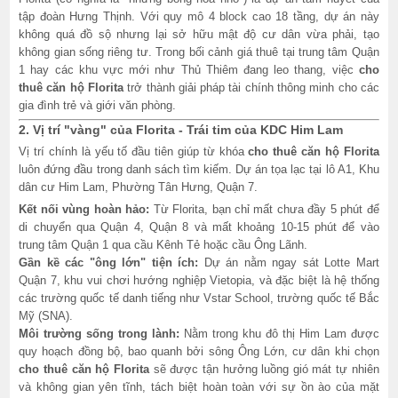
tập đoàn Hưng Thịnh. Với quy mô 4 block cao 18 tầng, dự án này
không quá đồ sộ nhưng lại sở hữu mật độ cư dân vừa phải, tạo
không gian sống riêng tư. Trong bối cảnh giá thuê tại trung tâm Quận
1 hay các khu vực mới như Thủ Thiêm đang leo thang, việc
cho
thuê căn hộ Florita
trở thành giải pháp tài chính thông minh cho các
gia đình trẻ và giới văn phòng.
2. Vị trí "vàng" của Florita - Trái tim của KDC Him Lam
Vị trí chính là yếu tố đầu tiên giúp từ khóa
cho thuê căn hộ Florita
luôn đứng đầu trong danh sách tìm kiếm. Dự án tọa lạc tại lô A1, Khu
dân cư Him Lam, Phường Tân Hưng, Quận 7.
Kết nối vùng hoàn hảo:
Từ Florita, bạn chỉ mất chưa đầy 5 phút để
di chuyển qua Quận 4, Quận 8 và mất khoảng 10-15 phút để vào
trung tâm Quận 1 qua cầu Kênh Tẻ hoặc cầu Ông Lãnh.
Gần kề các "ông lớn" tiện ích:
Dự án nằm ngay sát Lotte Mart
Quận 7, khu vui chơi hướng nghiệp Vietopia, và đặc biệt là hệ thống
các trường quốc tế danh tiếng như Vstar School, trường quốc tế Bắc
Mỹ (SNA).
Môi trường sống trong lành:
Nằm trong khu đô thị Him Lam được
quy hoạch đồng bộ, bao quanh bởi sông Ông Lớn, cư dân khi chọn
cho thuê căn hộ Florita
sẽ được tận hưởng luồng gió mát tự nhiên
và không gian yên tĩnh, tách biệt hoàn toàn với sự ồn ào của mặt