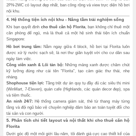
2PN-2WC có layout đẹp nhất, ban công rộng và view trực diện hồ bơi
nội khu.
4. Hệ thống tiện ích nội khu - Nâng tầm trải nghiệm sống
Khi bạn quyết định
cho thuê căn hộ Florita
, bạn không chỉ thuê một
căn phòng để ngủ, mà là thuê cả một hệ sinh thái tiện ích chuẩn
Singapore:
Hồ bơi trung tâm:
Nằm ngay giữa 4 block, hồ bơi tại Florita luôn
được xử lý nước sạch sẽ, là nơi thư giãn tuyệt vời cho cư dân sau
ngày làm việc.
Công viên xanh & Lối tản bộ:
Những mảng xanh được chăm chút
kỹ lưỡng đúng như cái tên "Florita", tạo cảm giác thư thái, nhẹ
nhàng.
Shophouse tiện lợi:
Tầng trệt dự án quy tụ đầy đủ các siêu thị mini
(WinMart, 7-Eleven), quán cafe (Highlands, các quán decor đẹp), spa
và tiệm thuốc.
An ninh 24/7:
Hệ thống camera giám sát, thẻ từ thang máy từng
tầng và đội ngũ bảo vệ chuyên nghiệp đảm bảo an toàn tuyệt đối cho
tài sản và con người.
5. Phân tích chi tiết layout và nội thất khi cho thuê căn hộ
Florita
Dưới góc độ một môi giới lâu năm, tôi đánh giá cực cao thiết kế của