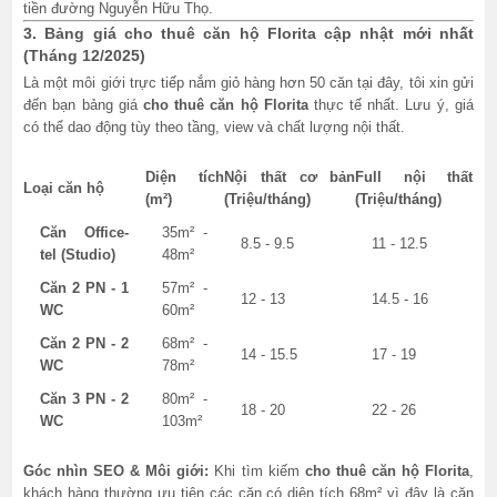
tiền đường Nguyễn Hữu Thọ.
3. Bảng giá cho thuê căn hộ Florita cập nhật mới nhất
(Tháng 12/2025)
Là một môi giới trực tiếp nắm giỏ hàng hơn 50 căn tại đây, tôi xin gửi
đến bạn bảng giá
cho thuê căn hộ Florita
thực tế nhất. Lưu ý, giá
có thể dao động tùy theo tầng, view và chất lượng nội thất.
Diện tích
Nội thất cơ bản
Full nội thất
Loại căn hộ
(m²)
(Triệu/tháng)
(Triệu/tháng)
Căn Office-
35m² -
8.5 - 9.5
11 - 12.5
tel (Studio)
48m²
Căn 2 PN - 1
57m² -
12 - 13
14.5 - 16
WC
60m²
Căn 2 PN - 2
68m² -
14 - 15.5
17 - 19
WC
78m²
Căn 3 PN - 2
80m² -
18 - 20
22 - 26
WC
103m²
Góc nhìn SEO & Môi giới:
Khi tìm kiếm
cho thuê căn hộ Florita
,
khách hàng thường ưu tiên các căn có diện tích 68m² vì đây là căn