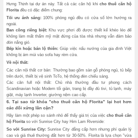
Hưng Thịnh tại dự án này. Tất cả các căn hộ khi
cho thuê căn hộ
Florita
đều có đặc điểm chung:
Tối ưu ánh sáng:
100% phòng ngủ đều có cửa sổ lớn hướng ra
ngoài.
Ban công riêng biệt:
Khu vực phơi đồ được thiết kế khéo léo để
không làm mất thẩm mỹ mặt đứng của tòa nhà nhưng vẫn đảm bảo
đón nắng gió.
Bếp kín hoặc bán lộ thiên:
Giúp việc nấu nướng của gia đình Việt
không bị ám mùi vào sofa hay rèm cửa.
Về nội thất:
Các căn nội thất cơ bản: Thường bao gồm sàn gỗ phòng ngủ, tủ bếp
trên dưới, thiết bị vệ sinh ToTo, hệ thống đèn chiếu sáng.
Các căn full nội thất: Chủ nhà thường đầu tư phong cách
Scandinavian hoặc Modern tối giản, trang bị đầy đủ tivi, tủ lạnh, máy
giặt, máy lạnh Inverter, giường nệm cao cấp.
6. Tại sao từ khóa "cho thuê căn hộ Florita" lại hot hơn
các đối xứng lân cận?
Hãy làm một phép so sánh nhỏ để thấy giá trị của việc
cho thuê căn
hộ Florita
so với Sunrise City hay Him Lam Riverside:
So với Sunrise City:
Sunrise City đẳng cấp hơn nhưng phí quản lý
cao và giá thuê thường đắt hơn từ 30-50%. Florita là lựa chọn "vừa