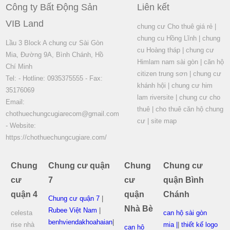
Công ty Bất Động Sản
Liên kết
VIB Land
chung cư Cho thuê giá rẻ
|
chung cu Hồng Lĩnh
|
chung
Lầu 3 Block A chung cư Sài Gòn
cu Hoàng tháp
|
chung cư
Mia, Đường 9A, Bình Chánh, Hồ
Himlam nam sài gòn
|
căn hộ
Chí Minh
citizen trung sơn
|
chung cư
Tel: - Hotline: 0935375555 - Fax:
khánh hội
|
chung cư him
35176069
lam riversite
|
chung cư cho
Email:
thuê
|
cho thuê căn hộ chung
chothuechungcugiarecom@gmail.com
cư
|
site map
- Website:
https://chothuechungcugiare.com/
Chung
Chung cư quận
Chung
Chung cư
cư
7
cư
quận Bình
quận 4
quận
Chánh
Chung cư quận 7
|
Nhà Bè
Rubee Việt Nam
|
celesta
can hộ sài gòn
benhviendakhoahaian
|
rise nhà
mia |
|
thiết kế logo
can hộ