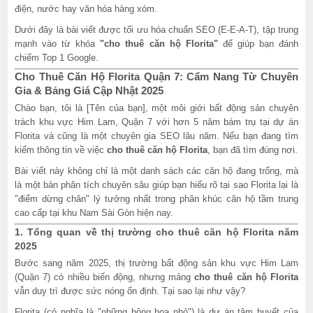
điện, nước hay văn hóa hàng xóm.
Dưới đây là bài viết được tối ưu hóa chuẩn SEO (E-E-A-T), tập trung
mạnh vào từ khóa
"cho thuê căn hộ Florita"
để giúp bạn đánh
chiếm Top 1 Google.
Cho Thuê Căn Hộ Florita Quận 7: Cẩm Nang Từ Chuyên
Gia & Bảng Giá Cập Nhật 2025
Chào bạn, tôi là [Tên của bạn], một môi giới bất động sản chuyên
trách khu vực Him Lam, Quận 7 với hơn 5 năm bám trụ tại dự án
Florita và cũng là một chuyên gia SEO lâu năm. Nếu bạn đang tìm
kiếm thông tin về việc
cho thuê căn hộ Florita
, bạn đã tìm đúng nơi.
Bài viết này không chỉ là một danh sách các căn hộ đang trống, mà
là một bản phân tích chuyên sâu giúp bạn hiểu rõ tại sao Florita lại là
"điểm dừng chân" lý tưởng nhất trong phân khúc căn hộ tầm trung
cao cấp tại khu Nam Sài Gòn hiện nay.
1. Tổng quan về thị trường cho thuê căn hộ Florita năm
2025
Bước sang năm 2025, thị trường bất động sản khu vực Him Lam
(Quận 7) có nhiều biến động, nhưng mảng
cho thuê căn hộ Florita
vẫn duy trì được sức nóng ổn định. Tại sao lại như vậy?
Florita (có nghĩa là "những bông hoa nhỏ") là dự án tâm huyết của