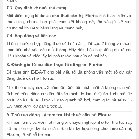
không.
7.3. Quy định về nuôi thú cưng
Một điểm cộng là dự án
cho thuê căn hộ Florita
khá thân thiện với
thú cưng, nhưng bạn phải cam kết không gây ồn và giữ vệ sinh
chung tại khu vực hành lang và thang máy.
7.4. Hợp đồng và tiền cọc
Thông thường hợp đồng thuê sẽ là 1 năm, đặt cọc 2 tháng và thanh
toán tiền nhà vào đầu mỗi tháng. Hãy đảm bảo hợp đồng ghi rõ các
điều khoản về việc lấy lại nhà trước hạn của cả hai bên.
8. Đánh giá từ cư dân thực tế sống tại Florita
Để tăng tính E-E-A-T cho bài viết, tôi đã phỏng vấn một số cư dân
đang
thuê căn hộ Florita
:
"Tôi thuê ở đây được 3 năm rồi. Điều tôi thích nhất là không gian yên
tĩnh và cộng đồng cư dân rất văn minh. Đi làm ở Quận 1 chỉ mất 15
phút, chiều về lại được đi dạo quanh hồ bơi, cảm giác rất relax." -
Chị Minh Anh, cư dân Block B.
9. Thủ tục đăng ký tạm trú khi thuê căn hộ Florita
Khi bạn làm việc với một môi giới chuyên nghiệp như tôi, thủ tục này
sẽ trở nên cực kỳ đơn giản. Sau khi ký hợp đồng
cho thuê căn hộ
Florita
, tôi sẽ hỗ trợ bạn: