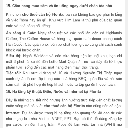
15. Cẩm nang mua sắm và ăn uống ngay dưới chân tòa nhà
Khi chọn
cho thuê căn hộ Florita
, bạn sẽ không bao giờ phải lo lắng
về việc "hôm nay ăn gì". Khu vực Him Lam là thủ phủ của các quán
cafe và nhà hàng nổi tiếng:
Ăn sáng & Cafe:
Ngay tầng trệt và các phố lân cận có Highlands
Coffee, The Coffee House và hàng loạt quán cafe decor phong cách
Hàn Quốc. Các quán phở, bún bò chất lượng cao cũng chỉ cách sảnh
block vài bước chân.
Siêu thị:
Ngoài WinMart và các cửa hàng tiện lợi nội khu, bạn chỉ
mất 3 phút lái xe để đến Lotte Mart Quận 7 - nơi có đầy đủ từ thực
phẩm tươi sống đến các mặt hàng điện máy, thời trang.
Tiệc tối:
Khu vực đường số 10 và đường Nguyễn Thị Thập ngay
cạnh dự án là nơi tập trung các nhà hàng BBQ, quán lẩu và hải sản
sầm uất, rất phù hợp để tiếp khách hoặc tụ tập gia đình cuối tuần.
16. Hạ tầng kỹ thuật: Điện, Nước và Internet tại Florita
Đây là những chi tiết nhỏ nhưng ảnh hưởng trực tiếp đến chất lượng
cuộc sống mà bài viết
cho thuê căn hộ Florita
nào cũng nên đề cập:
Internet:
Dự án được trang bị hạ tầng cáp quang tốc độ cao từ các
nhà mạng lớn như Viettel, VNPT, FPT. Bạn có thể dễ dàng đăng ký
gói cước lên đến hàng trăm Mbps để làm việc tại nhà (WFH) mà