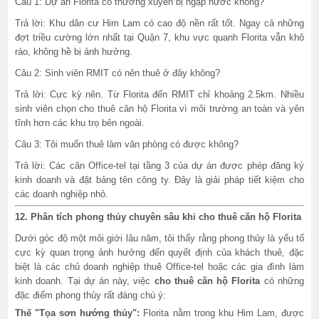
Câu 1: Dự án Florita có thường xuyên bị ngập nước không?
Trả lời: Khu dân cư Him Lam có cao độ nền rất tốt. Ngay cả những
đợt triều cường lớn nhất tại Quận 7, khu vực quanh Florita vẫn khô
ráo, không hề bị ảnh hưởng.
Câu 2: Sinh viên RMIT có nên thuê ở đây không?
Trả lời: Cực kỳ nên. Từ Florita đến RMIT chỉ khoảng 2.5km. Nhiều
sinh viên chọn cho thuê căn hộ Florita vì môi trường an toàn và yên
tĩnh hơn các khu trọ bên ngoài.
Câu 3: Tôi muốn thuê làm văn phòng có được không?
Trả lời: Các căn Office-tel tại tầng 3 của dự án được phép đăng ký
kinh doanh và đặt bảng tên công ty. Đây là giải pháp tiết kiệm cho
các doanh nghiệp nhỏ.
12. Phân tích phong thủy chuyên sâu khi cho thuê căn hộ Florita
Dưới góc độ một môi giới lâu năm, tôi thấy rằng phong thủy là yếu tố
cực kỳ quan trọng ảnh hưởng đến quyết định của khách thuê, đặc
biệt là các chủ doanh nghiệp thuê Office-tel hoặc các gia đình làm
kinh doanh. Tại dự án này, việc
cho thuê căn hộ Florita
có những
đặc điểm phong thủy rất đáng chú ý:
Thế "Tọa sơn hướng thủy":
Florita nằm trong khu Him Lam, được