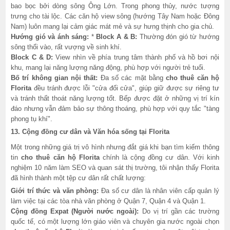
bao bọc bởi dòng sông Ông Lớn. Trong phong thủy, nước tượng
trưng cho tài lộc. Các căn hộ view sông (hướng Tây Nam hoặc Đông
Nam) luôn mang lại cảm giác mát mẻ và sự hưng thịnh cho gia chủ.
Hướng gió và ánh sáng:
*
Block A & B:
Thường đón gió từ hướng
sông thổi vào, rất vượng về sinh khí.
Block C & D:
View nhìn về phía trung tâm thành phố và hồ bơi nội
khu, mang lại năng lượng năng động, phù hợp với người trẻ tuổi.
Bố trí không gian nội thất:
Đa số các mặt bằng
cho thuê căn hộ
Florita
đều tránh được lỗi "cửa đối cửa", giúp giữ được sự riêng tư
và tránh thất thoát năng lượng tốt. Bếp được đặt ở những vị trí kín
đáo nhưng vẫn đảm bảo sự thông thoáng, phù hợp với quy tắc "tàng
phong tụ khí".
13. Cộng đồng cư dân và Văn hóa sống tại Florita
Một trong những giá trị vô hình nhưng đắt giá khi bạn tìm kiếm thông
tin
cho thuê căn hộ Florita
chính là cộng đồng cư dân. Với kinh
nghiệm 10 năm làm SEO và quan sát thị trường, tôi nhận thấy Florita
đã hình thành một tệp cư dân rất chất lượng:
Giới trí thức và văn phòng:
Đa số cư dân là nhân viên cấp quản lý
làm việc tại các tòa nhà văn phòng ở Quận 7, Quận 4 và Quận 1.
Cộng đồng Expat (Người nước ngoài):
Do vị trí gần các trường
quốc tế, có một lượng lớn giáo viên và chuyên gia nước ngoài chọn