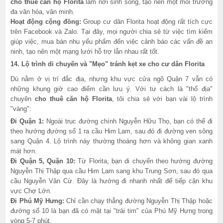
cho thuê căn hộ Florita
làm nơi sinh sống, tạo nên một môi trường
đa văn hóa, văn minh.
Hoạt động cộng đồng:
Group cư dân Florita hoạt động rất tích cực
trên Facebook và Zalo. Tại đây, mọi người chia sẻ từ việc tìm kiếm
giúp việc, mua bán nhu yếu phẩm đến việc cảnh báo các vấn đề an
ninh, tạo nên một mạng lưới hỗ trợ lẫn nhau rất tốt.
14. Lộ trình di chuyển và "Mẹo" tránh kẹt xe cho cư dân Florita
Dù nằm ở vị trí đắc địa, nhưng khu vực cửa ngõ Quận 7 vẫn có
những khung giờ cao điểm cần lưu ý. Với tư cách là "thổ địa"
chuyên
cho thuê căn hộ Florita
, tôi chia sẻ với bạn vài lộ trình
"vàng":
Đi Quận 1:
Ngoài trục đường chính Nguyễn Hữu Thọ, bạn có thể đi
theo hướng đường số 1 ra cầu Him Lam, sau đó đi đường ven sông
sang Quận 4. Lộ trình này thường thoáng hơn và không gian xanh
mát hơn.
Đi Quận 5, Quận 10:
Từ Florita, bạn di chuyển theo hướng đường
Nguyễn Thị Thập qua cầu Him Lam sang khu Trung Sơn, sau đó qua
cầu Nguyễn Văn Cừ. Đây là hướng đi nhanh nhất để tiếp cận khu
vực Chợ Lớn.
Đi Phú Mỹ Hưng:
Chỉ cần chạy thẳng đường Nguyễn Thị Thập hoặc
đường số 10 là bạn đã có mặt tại "trái tim" của Phú Mỹ Hưng trong
vòng 5-7 phút.