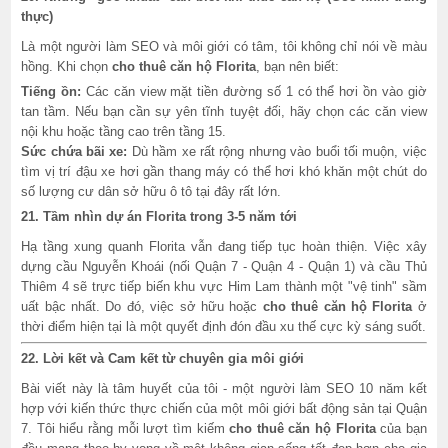
thực)
Là một người làm SEO và môi giới có tâm, tôi không chỉ nói về màu
hồng. Khi chọn
cho thuê căn hộ Florita
, bạn nên biết:
Tiếng ồn:
Các căn view mặt tiền đường số 1 có thể hơi ồn vào giờ
tan tầm. Nếu bạn cần sự yên tĩnh tuyệt đối, hãy chọn các căn view
nội khu hoặc tầng cao trên tầng 15.
Sức chứa bãi xe:
Dù hầm xe rất rộng nhưng vào buổi tối muộn, việc
tìm vị trí đậu xe hơi gần thang máy có thể hơi khó khăn một chút do
số lượng cư dân sở hữu ô tô tại đây rất lớn.
21. Tầm nhìn dự án Florita trong 3-5 năm tới
Hạ tầng xung quanh Florita vẫn đang tiếp tục hoàn thiện. Việc xây
dựng cầu Nguyễn Khoái (nối Quận 7 - Quận 4 - Quận 1) và cầu Thủ
Thiêm 4 sẽ trực tiếp biến khu vực Him Lam thành một "vệ tinh" sầm
uất bậc nhất. Do đó, việc sở hữu hoặc
cho thuê căn hộ Florita
ở
thời điểm hiện tại là một quyết định đón đầu xu thế cực kỳ sáng suốt.
22. Lời kết và Cam kết từ chuyên gia môi giới
Bài viết này là tâm huyết của tôi - một người làm SEO 10 năm kết
hợp với kiến thức thực chiến của một môi giới bất động sản tại Quận
7. Tôi hiểu rằng mỗi lượt tìm kiếm
cho thuê căn hộ Florita
của bạn