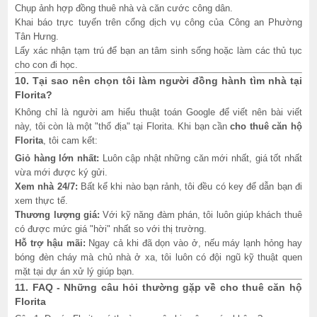
Chụp ảnh hợp đồng thuê nhà và căn cước công dân.
Khai báo trực tuyến trên cổng dịch vụ công của Công an Phường
Tân Hưng.
Lấy xác nhận tạm trú để bạn an tâm sinh sống hoặc làm các thủ tục
cho con đi học.
10. Tại sao nên chọn tôi làm người đồng hành tìm nhà tại
Florita?
Không chỉ là người am hiểu thuật toán Google để viết nên bài viết
này, tôi còn là một "thổ địa" tại Florita. Khi bạn cần
cho thuê căn hộ
Florita
, tôi cam kết:
Giỏ hàng lớn nhất:
Luôn cập nhật những căn mới nhất, giá tốt nhất
vừa mới được ký gửi.
Xem nhà 24/7:
Bất kể khi nào bạn rảnh, tôi đều có key để dẫn bạn đi
xem thực tế.
Thương lượng giá:
Với kỹ năng đàm phán, tôi luôn giúp khách thuê
có được mức giá "hời" nhất so với thị trường.
Hỗ trợ hậu mãi:
Ngay cả khi đã dọn vào ở, nếu máy lạnh hỏng hay
bóng đèn cháy mà chủ nhà ở xa, tôi luôn có đội ngũ kỹ thuật quen
mặt tại dự án xử lý giúp bạn.
11. FAQ - Những câu hỏi thường gặp về cho thuê căn hộ
Florita