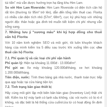
túi tiền" mà vẫn được hưởng trọn hạ tầng khu Him Lam.
So với Him Lam Riverside:
Him Lam Riverside có diện tích căn hộ
rất lớn (thường từ 95m² trở lên), dẫn đến tổng tiền thuê cao. Florita
có nhiều căn diện tích nhỏ (57m², 68m²), cực kỳ phù hợp với những
người độc thân hoặc gia đình trẻ muốn tiết kiệm chi phí nhưng vẫn
sống sang.
7. Những lưu ý "xương máu" khi ký hợp đồng cho thuê
căn hộ Florita
Với 10 năm kinh nghiệm SEO và môi giới, tôi luôn khuyên khách
hàng của mình kiểm tra 5 điều sau trước khi xuống tiền cọc
cho
thuê căn hộ Florita
:
7.1. Phí quản lý và các loại chi phí vận hành
Phí quản lý:
Hiện tại khoảng 11.000đ - 13.000đ/m².
Phí gửi xe:
Xe máy khoảng 120.000đ/tháng, xe hơi khoảng
1.200.000đ/tháng.
Tiền điện, nước:
Tính theo bảng giá nhà nước, thanh toán trực tiếp
qua app hoặc tại cửa hàng tiện lợi.
7.2. Tình trạng bàn giao thiết bị
Hãy cùng môi giới lập một biên bản bàn giao (Inventory List) thật chi
tiết. Kiểm tra kỹ máy lạnh có lạnh sâu không, các vòi nước có bị rò rỉ
không, và đặc biệt là hệ thống cửa cuốn/cửa từ có hoạt động ổn định