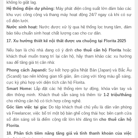
không lo giật lag.
Hệ thống điện dự phòng:
Máy phát điện công suất lớn đảm bảo các
khu vực công cộng và thang máy hoạt động 24/7 ngay cả khi có sự
cố điện lưới.
Nước sinh hoạt:
Nước được xử lý qua hệ thống lọc trung tâm, đảm
bảo tiêu chuẩn sinh hoạt chất lượng cao cho cư dân.
17. Xu hướng thiết kế nội thất được ưa chuộng tại Florita 2025
Nếu bạn là chủ nhà đang có ý định
cho thuê căn hộ Florita
hoặc
khách thuê muốn trang trí lại căn hộ, hãy tham khảo các xu hướng
sau để tăng giá trị căn nhà:
Phong cách Japandi:
Sự kết hợp giữa Nhật Bản (Japan) và Bắc Âu
(Scandi) tạo nên không gian tối giản, ấm cúng với tông màu gỗ sáng,
cực kỳ phù hợp với diện tích căn hộ Florita.
Smart Home:
Lắp đặt các hệ thống rèm tự động, khóa vân tay và
đèn thông minh. Khách thuê sẵn sàng trả thêm từ
1-2 triệu/tháng
cho những căn hộ có tích hợp công nghệ.
Góc làm việc tại gia:
Do tệp khách thuê chủ yếu là dân văn phòng
và Freelancer, việc bố trí một bộ bàn ghế công thái học bên cạnh cửa
sổ đón sáng sẽ là điểm cộng rất lớn khi đăng tin
cho thuê căn hộ
Florita
.
18. Phân tích tiềm năng tăng giá và tính thanh khoản của việc