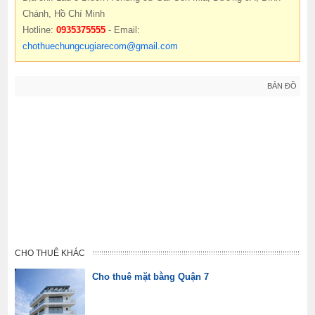
Chánh, Hồ Chí Minh
Hotline:
0935375555
- Email:
chothuechungcugiarecom@gmail.com
BẢN ĐỒ
CHO THUÊ KHÁC
Cho thuê mặt bằng Quận 7