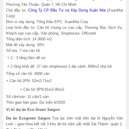
Phường Tân Thuận, Quận 7, Hồ Chí Minh
Chủ đầu tư:
Công Ty CP Đầu Tư và Xây Dựng Xuân Mai
(XuanMai
Corp)
Đơn vị xây dựng: Tổng thầu EPC: XuanMai Corp
Loại hình đầu tư: Căn hộ chung cư cao cấp, Thương Mại, Dịch Vụ,
Khách sạn cao cấp, Văn phòng, Shophouse, Officetel
Tổng diện tích: 14.3600 m2
Mật độ xây dựng: 30%
Số tòa: 7 tòa căn hộ
`+ 2 - 3 tầng hầm để xe
+ 2 tầng khối đế: 27 căn shophouse 2 đại sảnh, 858m2 nhà trẻ
Tổng số căn hộ: 4000 căn
+ Căn hộ 2PN: 52m2-71m2
+ Căn hộ 3PN:81m2-95m2
Số căn/sàn: 11 căn/1 sàn
Thời gian bàn giao: Dự kiến 6/2020
Vị trí dự án Eco Green Saigon
Dự án Ecogreen
Saigon
Tọa lạc trên mặt tiền đại lộ Nguyễn Văn
Linh – giao thoa kết nối 3 khu đo thị sầm uất nhất Sài Thành: quận 1,