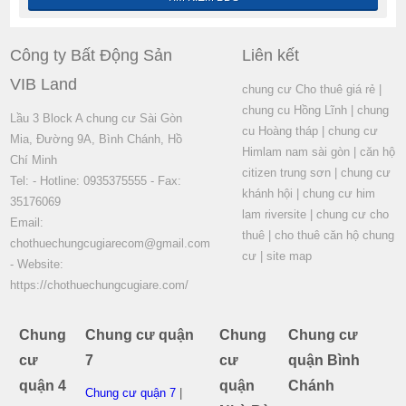
Công ty Bất Động Sản
Liên kết
VIB Land
chung cư Cho thuê giá rẻ
|
chung cu Hồng Lĩnh
|
chung
Lầu 3 Block A chung cư Sài Gòn
cu Hoàng tháp
|
chung cư
Mia, Đường 9A, Bình Chánh, Hồ
Himlam nam sài gòn
|
căn hộ
Chí Minh
citizen trung sơn
|
chung cư
Tel: - Hotline: 0935375555 - Fax:
khánh hội
|
chung cư him
35176069
lam riversite
|
chung cư cho
Email:
thuê
|
cho thuê căn hộ chung
chothuechungcugiarecom@gmail.com
cư
|
site map
- Website:
https://chothuechungcugiare.com/
Chung
Chung cư quận
Chung
Chung cư
cư
7
cư
quận Bình
quận 4
quận
Chánh
Chung cư quận 7
|