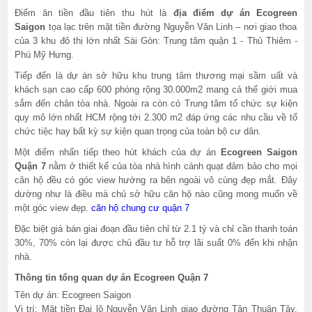
Điểm ăn tiền đầu tiên thu hút là
địa điểm dự án Ecogreen
Saigon
tọa lạc trên mặt tiền đường Nguyễn Văn Linh – nơi giao thoa
của 3 khu đô thị lớn nhất Sài Gòn: Trung tâm quận 1 - Thủ Thiêm -
Phú Mỹ Hưng.
Tiếp đến là dự án sở hữu khu trung tâm thương mại sầm uất và
khách sạn cao cấp 600 phòng rộng 30.000m2 mang cả thế giới mua
sắm đến chân tòa nhà. Ngoài ra còn có Trung tâm tổ chức sự kiện
quy mô lớn nhất HCM rộng tới 2.300 m2 đáp ứng các nhu cầu về tổ
chức tiệc hay bất kỳ sự kiện quan trọng của toàn bộ cư dân.
Một điểm nhấn tiếp theo hút khách của dự án
Ecogreen Saigon
Quận 7
nằm ở thiết kế của tòa nhà hình cánh quạt đảm bảo cho mọi
căn hộ đều có góc view hướng ra bên ngoài vô cùng đẹp mắt. Đây
dường như là điều mà chủ sở hữu căn hộ nào cũng mong muốn về
một góc view đẹp.
căn hộ chung cư quận 7
Đặc biệt giá bán giai đoạn đầu tiên chỉ từ 2.1 tỷ và chỉ cần thanh toán
30%, 70% còn lại được chủ đầu tư hỗ trợ lãi suất 0% đến khi nhận
nhà.
Thông tin tổng quan dự án Ecogreen Quận 7
Tên dự án: Ecogreen Saigon
Vị trí: Mặt tiền Đại lộ Nguyễn Văn Linh giao đường Tân Thuận Tây,