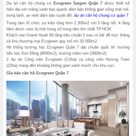
Dự án căn hộ chung cư
Ecogreen
Saigon Quận 7
được thiết kế
hiện đại với mảng xanh bao quanh đảm bảo không gian sống mát mẻ,
trong lành, an ninh đảm bảo tuyệt đối.
dự án căn hộ chung cư quận 7
Trung tâm tổ chức sự kiện rộng hơn 2.300m2 với 5 tầng nổi, 4 tầng
hầm được xem là một trong số trung tâm lớn nhất TP.HCM.
Khách sạn Grand Hyatt 69 tầng tiêu chuẩn 5 sao có bãi đỗ trực thăng
và khu thương mại Ecogreen quy mô tới 30.000m2.
Hệ thống trường học Ecogreen Quận 7 đạt chuẩn quốc tế: trường
tiểu học Kim Đồng (8000m2), trường mầm non (3000m2).
2 dự án Công viên Ecogreen (3,5ha) và công viên Hương Tram
(22ha) mang đến khoảng không gian xanh mướt cho khu vực.
Gía bán căn hộ Ecogreen Quận 7