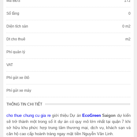
Mã BĐS
172
Số tầng
0
Diện tích sàn
0 m2
Dt cho thuê
m2
Phí quản lý
VAT
Phí gửi xe ôtô
Phí gửi xe máy
THÔNG TIN CHI TIẾT
cho thue chung cu gia re
giới thiệu Dự án
EcoGreen
Saigon
dự kiến
sẽ trở thành một trong số ít dự án có quy mô lớn nhất tại quận 7 khi
sở hữu khu phức hợp trung tâm thương mại, dịch vụ, khách sạn và
căn hộ cao cấp hoành tráng ngay mặt tiền Nguyễn Văn Linh.