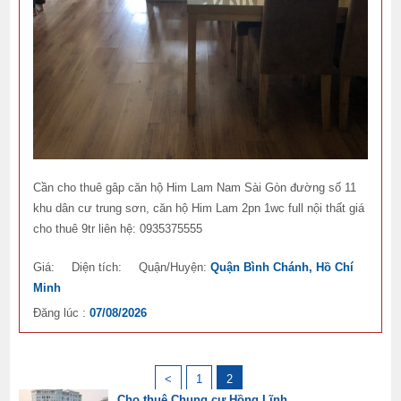
Cần cho thuê gâp căn hộ Him Lam Nam Sài Gòn đường số 11
khu dân cư trung sơn, căn hộ Him Lam 2pn 1wc full nội thất giá
cho thuê 9tr liên hệ: 0935375555
Giá:
Diện tích:
Quận/Huyện:
Quận Bình Chánh, Hồ Chí
Minh
Đăng lúc :
07/08/2026
<
1
2
Cho thuê Chung cư Hồng Lĩnh