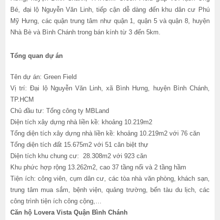
Bé, đại lộ Nguyễn Văn Linh, tiếp cận dễ dàng đến khu dân cư Phú
Mỹ Hưng, các quận trung tâm như quận 1, quận 5 và quận 8, huyện
Nhà Bè và Bình Chánh trong bán kính từ 3 đến 5km.
Tổng quan dự án
Tên dự án: Green Field
Vị trí: Đại lộ Nguyễn Văn Linh, xã Bình Hưng, huyện Bình Chánh,
TP.HCM
Chủ đầu tư: Tổng công ty MBLand
Diện tích xây dựng nhà liền kề: khoảng 10.219m2
Tổng diện tích xây dựng nhà liền kề: khoảng 10.219m2 với 76 căn
Tổng diện tích đất 15.675m2 với 51 căn biệt thự
Diện tích khu chung cư: 28.308m2 với 923 căn
Khu phức hợp rộng 13.262m2, cao 37 tầng nổi và 2 tầng hầm
Tiện ích: công viên, cụm dân cư, các tòa nhà văn phòng, khách sạn,
trung tâm mua sắm, bệnh viện, quảng trường, bến tàu du lịch, các
công trình tiện ích công cộng,…
Căn hộ Lovera Vista Quận Bình Chánh