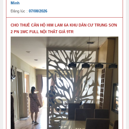
Minh
Đăng lúc :
07/08/2026
CHO THUÊ CĂN HỘ HIM LAM 6A KHU DÂN CƯ TRUNG SƠN
2 PN 1WC FULL NỘI THẤT GIÁ 9TR