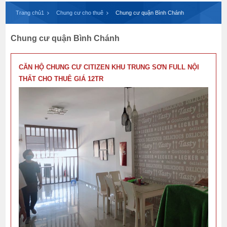
Trang chủ1
Chung cư cho thuê
Chung cư quận Bình Chánh
Chung cư quận Bình Chánh
CĂN HỘ CHUNG CƯ CITIZEN KHU TRUNG SƠN FULL NỘI
THẤT CHO THUÊ GIÁ 12TR