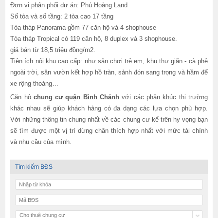
Đơn vị phân phối dự án: Phú Hoàng Land
Số tòa và số tầng: 2 tòa cao 17 tầng
Tòa tháp Panorama gồm 77 căn hộ và 4 shophouse
Tòa tháp Tropical có 119 căn hộ, 8 duplex và 3 shophouse.
giá bán từ 18,5 triệu đồng/m2.
Tiện ích nội khu cao cấp: như sân chơi trẻ em, khu thư giãn - cà phê
ngoài trời, sân vườn kết hợp hồ tràn, sảnh đón sang trọng và hầm để
xe rộng thoáng…
Căn hộ
chung cư quận Bình Chánh
với các phân khúc thị trường
khác nhau sẽ giúp khách hàng có đa dạng các lựa chọn phù hợp.
Với những thông tin chung nhất về các chung cư kể trên hy vọng bạn
sẽ tìm được một vị trí dừng chân thích hợp nhất với mức tài chính
và nhu cầu của mình.
Tìm kiếm BĐS
Cho thuê chung cư