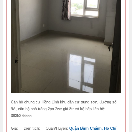
Căn hộ chung cư Hồng Lĩnh khu dân cư trung sơn, đường số
9A, căn hộ nhà trống 2pn 2wc giá 8tr có kệ bếp liên hệ:
0935375555
Giá:
Diện tích:
Quận/Huyện:
Quận Bình Chánh, Hồ Chí