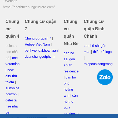
- Website:
https://chothuechungcugiare.com/
Chung
Chung cư quận
Chung
Chung cư
cư
7
cư
quận Bình
quận 4
quận
Chánh
Chung cư quận 7
|
Nhà Bè
Rubee Việt Nam
|
celesta
can hộ sài gòn
benhviendakhoahaian
|
rise nhà
mia |
|
thiết kế logo
can hộ
duanchungcutphcm
bè |
one
|
sài gòn
verandah
thiepcuoisangtrong
south
|
new
residence
city thủ
|
căn hộ
thiêm
|
phú
sunshine
hoàng
horizon
|
anh
|
căn
celesta
hộ the
rise nhà
park
bè
residence