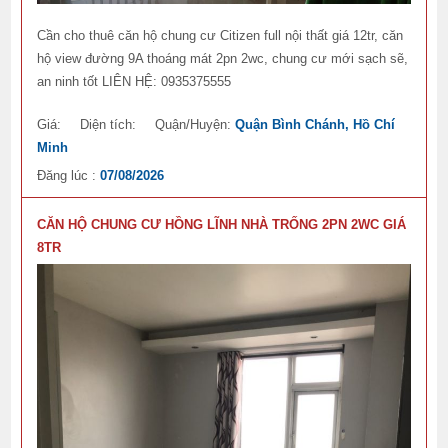
Cần cho thuê căn hộ chung cư Citizen full nội thất giá 12tr, căn
hộ view đường 9A thoáng mát 2pn 2wc, chung cư mới sạch sẽ,
an ninh tốt LIÊN HỆ: 0935375555
Giá:
Diện tích:
Quận/Huyện:
Quận Bình Chánh, Hồ Chí
Minh
Đăng lúc :
07/08/2026
CĂN HỘ CHUNG CƯ HỒNG LĨNH NHÀ TRỐNG 2PN 2WC GIÁ
8TR