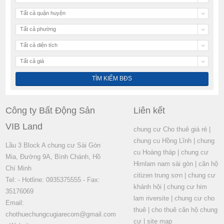
Tất cả quận huyện
Tất cả phường
Tất cả diện tích
Tất cả giá
Công ty Bất Động Sản
Liên kết
VIB Land
chung cư Cho thuê giá rẻ
|
chung cu Hồng Lĩnh
|
chung
Lầu 3 Block A chung cư Sài Gòn
cu Hoàng tháp
|
chung cư
Mia, Đường 9A, Bình Chánh, Hồ
Himlam nam sài gòn
|
căn hộ
Chí Minh
citizen trung sơn
|
chung cư
Tel: - Hotline: 0935375555 - Fax:
khánh hội
|
chung cư him
35176069
lam riversite
|
chung cư cho
Email:
thuê
|
cho thuê căn hộ chung
chothuechungcugiarecom@gmail.com
cư
|
site map