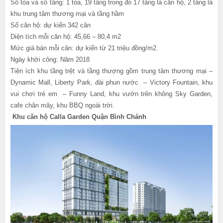
Số tòa và số tầng: 1 tòa, 19 tầng trong đó 17 tầng là căn hộ, 2 tầng là
khu trung tâm thương mại và tầng hầm
Số căn hộ: dự kiến 342 căn
Diện tích mỗi căn hộ: 45,66 – 80,4 m2
Mức giá bán mỗi căn: dự kiến từ 21 triệu đồng/m2.
Ngày khởi công: Năm 2018
Tiện ích khu tầng trệt và tầng thượng gồm trung tâm thương mại –
Dynamic Mall, Liberty Park, đài phun nước – Victory Fountain, khu
vui chơi trẻ em – Funny Land, khu vườn trên không Sky Garden,
cafe chân mây, khu BBQ ngoài trời.
Khu căn hộ Calla Garden Quận Bình Chánh