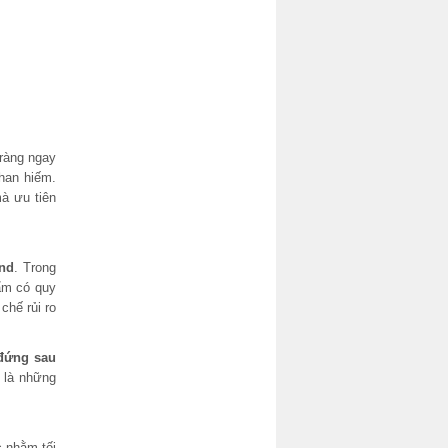
 ràng ngay
khan hiếm.
à ưu tiên
and
. Trong
ẩm có quy
chế rủi ro
 đứng sau
t là những
c nhằm tối