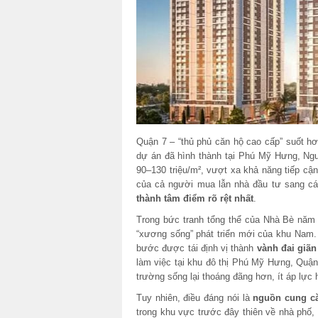
Quận 7 – “thủ phủ căn hộ cao cấp” suốt h
dự án đã hình thành tại Phú Mỹ Hưng, Ngu
90–130 triệu/m², vượt xa khả năng tiếp cậ
của cả người mua lẫn nhà đầu tư sang các
thành tâm điểm rõ rệt nhất
.
Trong bức tranh tổng thể của Nhà Bè năm
“xương sống” phát triển mới của khu Nam.
bước được tái định vị thành
vành đai giãn
làm việc tại khu đô thị Phú Mỹ Hưng, Quận 
trường sống lại thoáng đãng hơn, ít áp lực h
Tuy nhiên, điều đáng nói là
nguồn cung că
trong khu vực trước đây thiên về nhà phố,