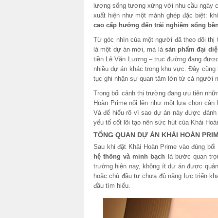
lượng sống tương xứng với nhu cầu ngày c
xuất hiện như một mảnh ghép đặc biệt: khôn
cao cấp hướng đến trải nghiệm sống bền 
Từ góc nhìn của một người đã theo dõi thị
là một dự án mới, mà là
sản phẩm đại diệ
tiền Lê Văn Lương – trục đường đang được 
nhiều dự án khác trong khu vực. Đây cũng 
tục ghi nhận sự quan tâm lớn từ cả người m
Trong bối cảnh thị trường đang ưu tiên nhữn
Hoàn Prime nổi lên như một lựa chọn cân
Và để hiểu rõ vì sao dự án này được đánh g
yếu tố cốt lõi tạo nên sức hút của Khải Ho
TỔNG QUAN DỰ ÁN KHẢI HOÀN PRIM
Sau khi đặt Khải Hoàn Prime vào đúng bối
hệ thống và minh bạch
là bước quan trọn
trường hiện nay, không ít dự án được quản
hoặc chủ đầu tư chưa đủ năng lực triển kh
đầu tìm hiểu.