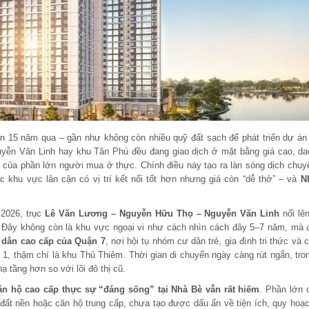
ơn 15 năm qua – gần như không còn nhiều quỹ đất sạch để phát triển dự án
yễn Văn Linh hay khu Tân Phú đều đang giao dịch ở mặt bằng giá cao, da
n của phần lớn người mua ở thực. Chính điều này tạo ra làn sóng dịch chuy
 khu vực lân cận có vị trí kết nối tốt hơn nhưng giá còn “dễ thở” – và
N
 2026, trục
Lê Văn Lương – Nguyễn Hữu Thọ – Nguyễn Văn Linh
nổi lê
 Đây không còn là khu vực ngoại vi như cách nhìn cách đây 5–7 năm, mà 
 dân cao cấp của Quận 7
, nơi hội tụ nhóm cư dân trẻ, gia đình tri thức và 
1, thậm chí là khu Thủ Thiêm. Thời gian di chuyển ngày càng rút ngắn, tro
ạ tầng hơn so với lõi đô thị cũ.
n hộ cao cấp thực sự “đáng sống” tại Nhà Bè vẫn rất hiếm
. Phần lớn 
 đất nền hoặc căn hộ trung cấp, chưa tạo được dấu ấn về tiện ích, quy hoạ