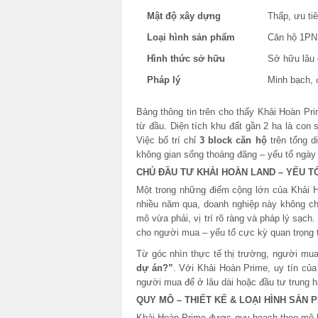
Mật độ xây dựng
Thấp, ưu ti
Loại hình sản phẩm
Căn hộ 1PN
Hình thức sở hữu
Sở hữu lâu 
Pháp lý
Minh bạch, 
Bảng thông tin trên cho thấy Khải Hoàn Pri
từ đầu. Diện tích khu đất gần 2 ha là con
Việc bố trí chỉ
3 block căn hộ
trên tổng d
không gian sống thoáng đãng – yếu tố ngà
CHỦ ĐẦU TƯ KHẢI HOÀN LAND – YẾU T
Một trong những điểm cộng lớn của Khải
nhiều năm qua, doanh nghiệp này không chọ
mô vừa phải, vị trí rõ ràng và pháp lý sạch
cho người mua – yếu tố cực kỳ quan trọng tr
Từ góc nhìn thực tế thị trường, người mua
dự án?”
. Với Khải Hoàn Prime, uy tín của
người mua để ở lâu dài hoặc đầu tư trung h
QUY MÔ – THIẾT KẾ & LOẠI HÌNH SẢN 
Khải Hoàn Prime được quy hoạch theo mô