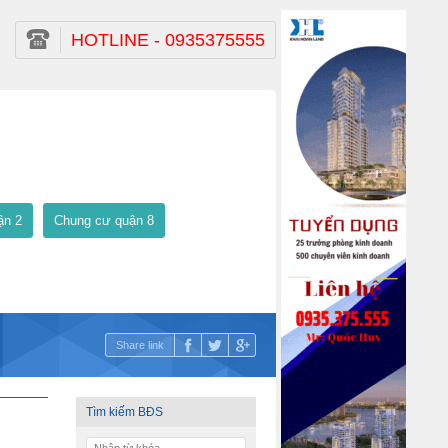
HOTLINE - 0935375555
ận 2
Chung cư quận 8
Share link
Tìm kiếm BĐS