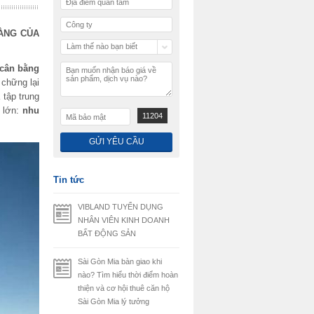
VÀNG CỦA
Làm thế nào bạn biết
chúng tôi
 cân bằng
 chững lại
 tập trung
ý lớn:
nhu
11204
Tin tức
VIBLAND TUYỂN DỤNG
NHÂN VIÊN KINH DOANH
BẤT ĐỘNG SẢN
Sài Gòn Mia bàn giao khi
nào? Tìm hiểu thời điểm hoàn
thiện và cơ hội thuê căn hộ
Sài Gòn Mia lý tưởng