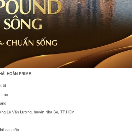
HẢI HOÀN PRIME
tiết
Prime
Land
ường Lê Văn Lương, huyện Nhà Bè, TP.HCM
 hộ cao cấp