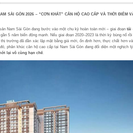
NAM SÀI GÒN 2026 – “CƠN KHÁT” CĂN HỘ CAO CẤP VÀ THỜI ĐIỂM 
 sản Nam Sài Gòn đang bước vào một chu kỳ hoàn toàn mới – giai đoạn
tái
gần 5 năm biến động mạnh. Nếu giai đoạn 2020–2023 là thời kỳ bùng nổ rồi
, thị trường đã dần xác lập mặt bằng giá mới, ổn định hơn, thực chất hơn và
đó, phân khúc căn hộ cao cấp tại Nam Sài Gòn đang đối diện một nghịch l
ới lại vô cùng hạn chế
.