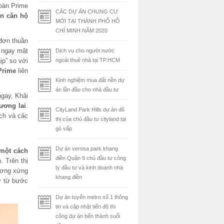
oàn Prime
CÁC DỰ ÁN CHUNG CƯ
n căn hộ
MỚI TẠI THÀNH PHỐ HỒ
CHÍ MINH NĂM 2020
đơn thuần
c ngay mặt
Dịch vụ cho người nước
p” so với
ngoài thuê nhà tại TP.HCM
Prime
liên
Kinh nghiệm mua đất nền dự
án lần đầu cho nhà đầu tư
ngay, Khải
tương lai
.
CityLand Park Hills dự án đô
ích và các
thị của chủ đầu tư cityland tại
gò vấp
Dự án verosa park khang
 một cách
điền Quận 9 chủ đầu tư công
. Trên thị
ty đầu tư và kinh doanh nhà
ương xứng
khang điền
ay từ bước
Dự án tuyến metro số 1 thông
tin và cập nhật tiến độ thi
công dự án bến thành suối