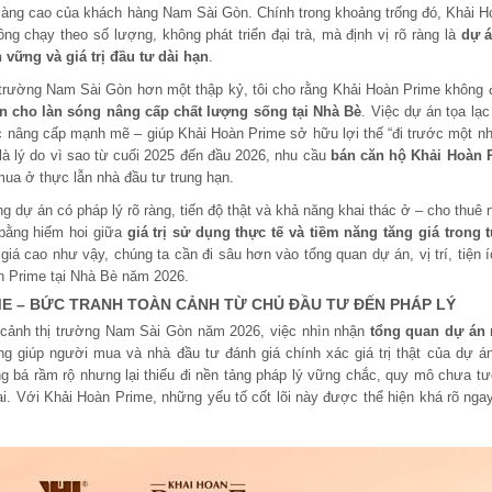
àng cao của khách hàng Nam Sài Gòn. Chính trong khoảng trống đó, Khải H
g chạy theo số lượng, không phát triển đại trà, mà định vị rõ ràng là
dự á
vững và giá trị đầu tư dài hạn
.
 trường Nam Sài Gòn hơn một thập kỷ, tôi cho rằng Khải Hoàn Prime không 
n cho làn sóng nâng cấp chất lượng sống tại Nhà Bè
. Việc dự án tọa lạ
nâng cấp mạnh mẽ – giúp Khải Hoàn Prime sở hữu lợi thế “đi trước một nhị
là lý do vì sao từ cuối 2025 đến đầu 2026, nhu cầu
bán căn hộ Khải Hoàn 
ua ở thực lẫn nhà đầu tư trung hạn.
g dự án có pháp lý rõ ràng, tiến độ thật và khả năng khai thác ở – cho thuê 
 bằng hiếm hoi giữa
giá trị sử dụng thực tế và tiềm năng tăng giá trong 
iá cao như vậy, chúng ta cần đi sâu hơn vào tổng quan dự án, vị trí, tiện 
àn Prime tại Nhà Bè năm 2026.
E – BỨC TRANH TOÀN CẢNH TỪ CHỦ ĐẦU TƯ ĐẾN PHÁP LÝ
 cảnh thị trường Nam Sài Gòn năm 2026, việc nhìn nhận
tổng quan dự án
g giúp người mua và nhà đầu tư đánh giá chính xác giá trị thật của dự án
g bá rầm rộ nhưng lại thiếu đi nền tảng pháp lý vững chắc, quy mô chưa t
ai. Với Khải Hoàn Prime, những yếu tố cốt lõi này được thể hiện khá rõ ng