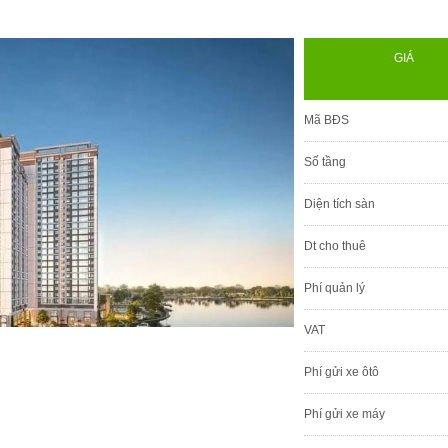
GIÁ
Mã BĐS
Số tầng
Diện tích sàn
Dt cho thuê
Phí quản lý
VAT
Phí gửi xe ôtô
Phí gửi xe máy