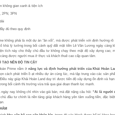
ên không gian xanh & tiện ích
, 2PN, 3PN
dài
đầy đủ theo quy định
me không phải là một dự án “ăn xổi”, mà được phát triển với định hướng rõ
 số khá lý tưởng trong bối cảnh quỹ đất mặt tiền Lê Văn Lương ngày càng 
iện tích này cho thấy chủ đầu tư không chạy theo mật độ xây dựng cao, m
y càng được người mua ở thực và khách thuê cao cấp quan tâm.
Ố TẠO NÊN ĐỘ TIN CẬY
 Hoàn Prime nằm ở
năng lực và định hướng phát triển của Khải Hoàn L
n cách phát triển ồ ạt nhiều dự án cùng lúc, mà tập trung vào các sản ph
. Điều này giúp Khải Hoàn Land duy trì được tiến độ xây dựng ổn định và hạn 
ong bối cảnh thị trường vừa trải qua giai đoạn thanh lọc mạnh.
 ngày nay không chỉ nhìn vào giá bán, mà đặt nặng câu hỏi:
“Ai là người
 chủ đầu tư chính là nền tảng giúp khách hàng yên tâm xuống tiền, đặc biệ
ạn.
PHẨM
 hình
khu căn hộ cao cấp khép kín
, trong đó các block được bố trí khoa họ