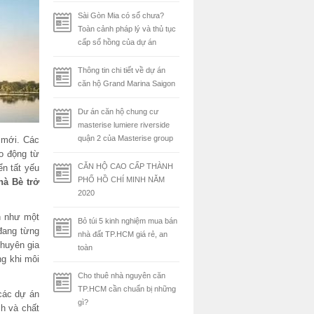
Sài Gòn Mia có sổ chưa?
Toàn cảnh pháp lý và thủ tục
cấp sổ hồng của dự án
Thông tin chi tiết về dự án
căn hộ Grand Marina Saigon
Dư án căn hộ chung cư
masterise lumiere riverside
quận 2 của Masterise group
 mới. Các
o động từ
CĂN HỘ CAO CẤP THÀNH
ển tất yếu
PHỐ HỒ CHÍ MINH NĂM
hà Bè trở
2020
n như một
Bỏ túi 5 kinh nghiệm mua bán
đang từng
nhà đất TP.HCM giá rẻ, an
chuyên gia
toàn
ng khi môi
Cho thuê nhà nguyên căn
TP.HCM cần chuẩn bị những
các dự án
gì?
ch và chất