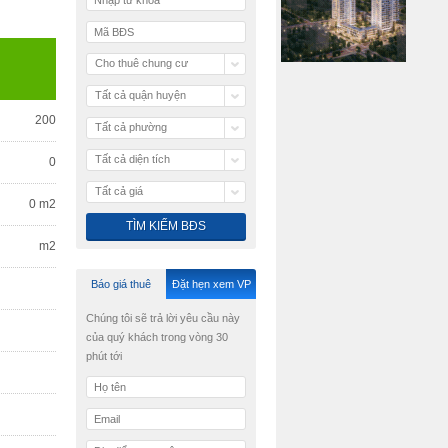
Cho thuê chung cư
Tất cả quận huyện
200
Tất cả phường
Tất cả diện tích
0
Tất cả giá
0 m2
m2
Báo giá thuê
Đặt hẹn xem VP
Chúng tôi sẽ trả lời yêu cầu này
của quý khách trong vòng 30
phút tới