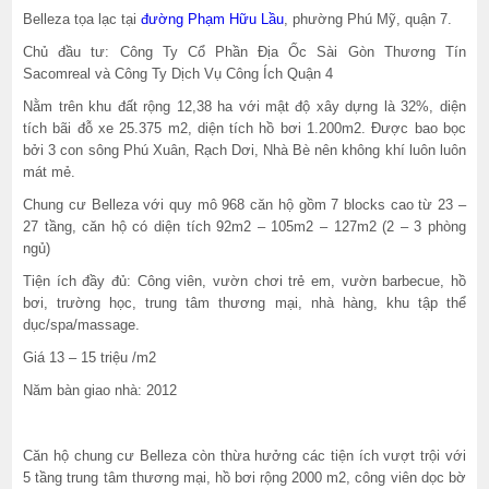
Belleza tọa lạc tại
đường Phạm Hữu Lầu
, phường Phú Mỹ, quận 7.
Chủ đầu tư: Công Ty Cổ Phần Địa Ốc Sài Gòn Thương Tín
Sacomreal và Công Ty Dịch Vụ Công Ích Quận 4
Nằm trên khu đất rộng 12,38 ha với mật độ xây dựng là 32%, diện
tích bãi đỗ xe 25.375 m2, diện tích hồ bơi 1.200m2. Được bao bọc
bởi 3 con sông Phú Xuân, Rạch Dơi, Nhà Bè nên không khí luôn luôn
mát mẻ.
Chung cư Belleza với quy mô 968 căn hộ gồm 7 blocks cao từ 23 –
27 tầng, căn hộ có diện tích 92m2 – 105m2 – 127m2 (2 – 3 phòng
ngủ)
Tiện ích đầy đủ: Công viên, vườn chơi trẻ em, vườn barbecue, hồ
bơi, trường học, trung tâm thương mại, nhà hàng, khu tập thể
dục/spa/massage.
Giá 13 – 15 triệu /m2
Năm bàn giao nhà: 2012
Căn hộ chung cư Belleza còn thừa hưởng các tiện ích vượt trội với
5 tầng trung tâm thương mại, hồ bơi rộng 2000 m2, công viên dọc bờ