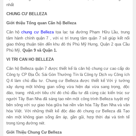
nhất
CHUNG CƯ BELLEZA
Giới thiệu Tổng quan Căn hộ Belleza
Căn hộ
chung cư Belleza
tọa lạc tại đường Phạm Hữu Lầu, trung
tâm hành chính quận 7 , với vị trí trung tâm quận 7 sẽ giúp kết nối
giao thông thuận tiện đến khu đô thị Phú Mỹ Hưng, Quận 2 qua Cầu
Phú Mỹ,
Quận 9 và Quận 1.
VI TRI CAN HO BELLEZA
Căn hộ Belleza quận 7 được thiết kế là căn hộ chung cư cao cấp do
Công ty CP Địa Ốc Sài Gòn Thường Tín là Công ty Dịch vụ Công ích
Q.4 làm chủ đầu tư. Chung cư Belleza được thiết kế Với ý tưởng
xây dựng một không gian sống vừa hiện đại vừa sang trọng, độc
đáo, trang nhã,với tiêu chí đó chủ đầu tư đã cùng các kiến trúc sư
người Tây Ban Nha đã sáng tạo nên một công trình Belleza tuyệt mỹ
bên sông với sự giao hòa giữa hai nền văn hóa Tây Ban Nha và văn
hóa Việt. Với những thiết kế độc đáo đó chung cư Belleza đã Tạo
nên một không gian sống ấm áp, gần gũi, hợp thời đại và tinh tế
trong từng đường nét.
Giới Thiệu Chung Cư Belleza