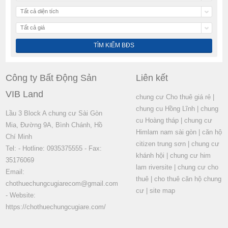
Tất cả diện tích
Tất cả giá
Công ty Bất Động Sản
Liên kết
VIB Land
chung cư Cho thuê giá rẻ
|
chung cu Hồng Lĩnh
|
chung
Lầu 3 Block A chung cư Sài Gòn
cu Hoàng tháp
|
chung cư
Mia, Đường 9A, Bình Chánh, Hồ
Himlam nam sài gòn
|
căn hộ
Chí Minh
citizen trung sơn
|
chung cư
Tel: - Hotline: 0935375555 - Fax:
khánh hội
|
chung cư him
35176069
lam riversite
|
chung cư cho
Email:
thuê
|
cho thuê căn hộ chung
chothuechungcugiarecom@gmail.com
cư
|
site map
- Website:
https://chothuechungcugiare.com/