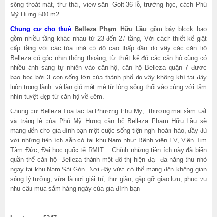
sông thoát mát, thư thái, view sân Golt 36 lỗ, trường học, cách Phú
Mỹ Hưng 500 m2…
Chung cư cho thu
ê
Belleza Phạm Hữu Lầu
gồm bảy block bao
gồm nhiều tầng khác nhau từ 23 đến 27 tầng, Với cách thiết kế giật
cấp tầng với các tòa nhà có độ cao thấp dần do vậy các căn hộ
Belleza có góc nhìn thông thoáng, từ thiết kế đó các căn hộ cũng có
nhiều ánh sáng tự nhiên vào căn hộ, căn hộ Belleza quận 7 được
bao bọc bởi 3 con sống lớn của thành phố do vậy không khí tại đây
luôn trong lành và làn gió mát mẻ từ lòng sông thổi vào cùng với tầm
nhìn tuyệt đẹp từ căn hộ về đêm.
Chung cư Belleza Tọa lạc tại Phường Phú Mỹ, thương mại sầm uất
và tráng lệ của Phú Mỹ Hưng_căn hộ Belleza Phạm Hữu Lầu sẽ
mang đến cho gia đình bạn một cuộc sống tiện nghi hoàn hảo, đầy đủ
với những tiện ích sẵn có tại khu Nam như: Bệnh viện FV, Viện Tim
Tâm Đức, Đại học quốc tế RMIT… Chính những tiện ích này đã biến
quần thể căn hộ Belleza thành một đô thị hiện đại đa năng thu nhỏ
ngay tại khu Nam Sài Gòn. Nơi đây vừa có thể mang đến không gian
sống lý tưởng, vừa là nơi giải trí, thư giãn, gặp gỡ giao lưu, phục vụ
nhu cầu mua sắm hàng ngày của gia đình bạn