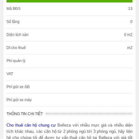
Mã BĐS
13
Số tầng
0
Diện tích sàn
0 m2
Dt cho thuê
m2
Phí quản lý
VAT
Phí gửi xe ôtô
Phí gửi xe máy
THÔNG TIN CHI TIẾT
Cho thuê căn hộ chung cư
Belleza với nhiều mực giá và nhiều diện
tích khác nhau, các căn hộ từ 2 phòng ngủ tới 3 phòng ngủ, hãy liên
hệ cho chúng tôi để được tư vấn thuê căn hộ tại Belleza với giá tốt